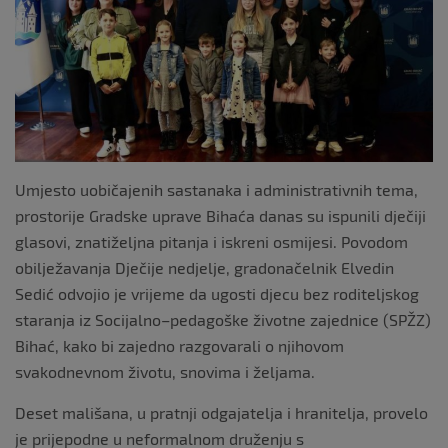
k
Umjesto uobičajenih sastanaka i administrativnih tema,
prostorije Gradske uprave Bihaća danas su ispunili dječiji
glasovi, znatiželjna pitanja i iskreni osmijesi. Povodom
obilježavanja Dječije nedjelje, gradonačelnik Elvedin
Sedić odvojio je vrijeme da ugosti djecu bez roditeljskog
staranja iz Socijalno–pedagoške životne zajednice (SPŽZ)
Bihać, kako bi zajedno razgovarali o njihovom
svakodnevnom životu, snovima i željama.
Deset mališana, u pratnji odgajatelja i hranitelja, provelo
je prijepodne u neformalnom druženju s