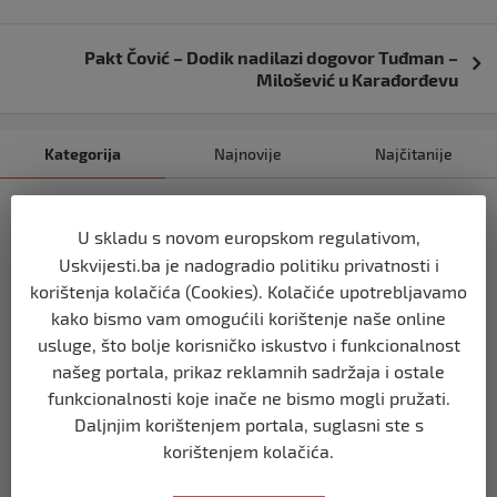
Pakt Čović – Dodik nadilazi dogovor Tuđman –
Milošević u Karađorđevu
Kategorija
Najnovije
Najčitanije
BIHAĆ
Bišćanin Anes Ramić osvojio Mont
U skladu s novom europskom regulativom,
Blanc – najviši vrh Alpa (4.810 m)
Uskvijesti.ba je nadogradio politiku privatnosti i
prije 3 tjedna
korištenja kolačića (Cookies). Kolačiće upotrebljavamo
kako bismo vam omogućili korištenje naše online
usluge, što bolje korisničko iskustvo i funkcionalnost
BIHAĆ
Cvijet Srebrenice – simbol sjećanja,
našeg portala, prikaz reklamnih sadržaja i ostale
istine i opomene
funkcionalnosti koje inače ne bismo mogli pružati.
prije 4 tjedna
Daljnjim korištenjem portala, suglasni ste s
korištenjem kolačića.
BIHAĆ