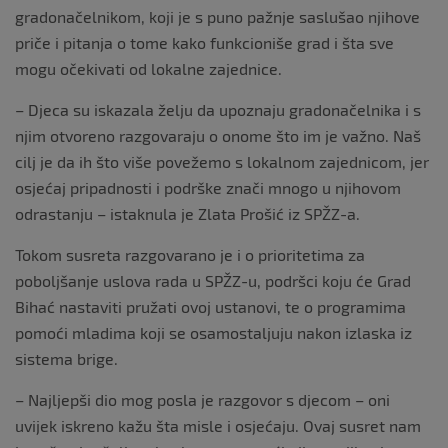
gradonačelnikom, koji je s puno pažnje saslušao njihove
priče i pitanja o tome kako funkcioniše grad i šta sve
mogu očekivati od lokalne zajednice.
– Djeca su iskazala želju da upoznaju gradonačelnika i s
njim otvoreno razgovaraju o onome što im je važno. Naš
cilj je da ih što više povežemo s lokalnom zajednicom, jer
osjećaj pripadnosti i podrške znači mnogo u njihovom
odrastanju – istaknula je Zlata Prošić iz SPŽZ-a.
Tokom susreta razgovarano je i o prioritetima za
poboljšanje uslova rada u SPŽZ-u, podršci koju će Grad
Bihać nastaviti pružati ovoj ustanovi, te o programima
pomoći mladima koji se osamostaljuju nakon izlaska iz
sistema brige.
– Najljepši dio mog posla je razgovor s djecom – oni
uvijek iskreno kažu šta misle i osjećaju. Ovaj susret nam