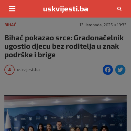
uskvijesti.ba
Skip
to
BIHAĆ
13 listopada, 2025 u 19:33
content
Bihać pokazao srce: Gradonačelnik
ugostio djecu bez roditelja u znak
podrške i brige
F
T
uskvijesti.ba
a
c
i
e
e
b
o
o