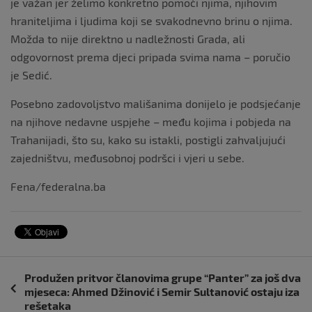
je važan jer želimo konkretno pomoći njima, njihovim
hraniteljima i ljudima koji se svakodnevno brinu o njima.
Možda to nije direktno u nadležnosti Grada, ali
odgovornost prema djeci pripada svima nama – poručio
je Sedić.
Posebno zadovoljstvo mališanima donijelo je podsjećanje
na njihove nedavne uspjehe – među kojima i pobjeda na
Trahanijadi, što su, kako su istakli, postigli zahvaljujući
zajedništvu, međusobnoj podršci i vjeri u sebe.
Fena/federalna.ba
Navigacija
Produžen pritvor članovima grupe “Panter” za još dva
objava
mjeseca: Ahmed Džinović i Semir Sultanović ostaju iza
rešetaka