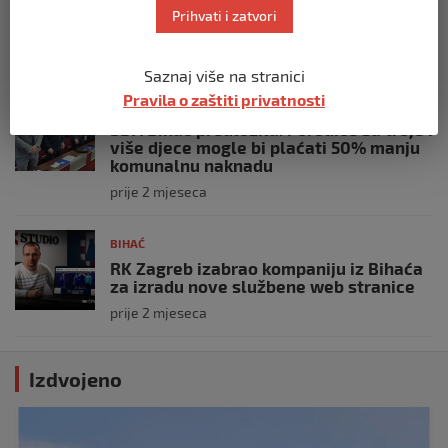
Mladi SDA Bihać obilježili 36. godišnjicu
Prihvati i zatvori
Stranke
prije 2 mjeseca
Saznaj više na stranici
Pravila o zaštiti privatnosti
BIHAĆ
SDA Bihać predložila: Porodice sa troje i
više djece mogle bi plaćati 50% manju
komunalnu naknadu
prije 2 mjeseca
BIHAĆ
RK Zagreb izabrao kompaniju iz Bihaća
za izradu nove službene web stranice
prije 2 mjeseca
Izdvojeno