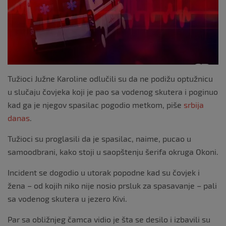
o
k
Tužioci Južne Karoline odlučili su da ne podižu optužnicu
u slučaju čovjeka koji je pao sa vodenog skutera i poginuo
kad ga je njegov spasilac pogodio metkom, piše
srbija
danas
.
Tužioci su proglasili da je spasilac, naime, pucao u
samoodbrani, kako stoji u saopštenju šerifa okruga Okoni.
Incident se dogodio u utorak popodne kad su čovjek i
žena – od kojih niko nije nosio prsluk za spasavanje – pali
sa vodenog skutera u jezero Kivi.
Par sa obližnjeg čamca vidio je šta se desilo i izbavili su