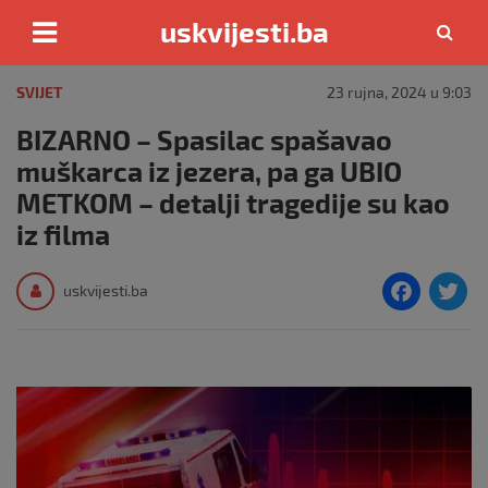
uskvijesti.ba
Skip
to
SVIJET
23 rujna, 2024 u 9:03
content
BIZARNO – Spasilac spašavao
muškarca iz jezera, pa ga UBIO
METKOM – detalji tragedije su kao
iz filma
F
T
uskvijesti.ba
a
c
i
e
e
b
o