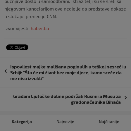
pucnjave došlo u samoodbrani. Istražitelji su se sreli sa
njegovom kancelarijom ove nedjelje da predstave dokaze
u slučaju, preneo je CNN.
Izvor vijesti:
haber.ba
Navigacija
Ispovijest majke mališana poginulih u teškoj nesreći u
objava
Srbiji: “Šta će mi život bez moje djece, kamo sreće da
me nisu izvukli”
Građani Ljutočke doline podržali Rusmira Musu za
gradonačelnika Bihaća
Kategorija
Najnovije
Najčitanije