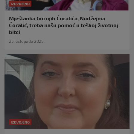
IZDVOJENO
Mještanka Gornjih Ćoralića, Nudžejma
Ćoralić, treba našu pomoć u teškoj životnoj
bitci
25. listopada 2025.
IZDVOJENO