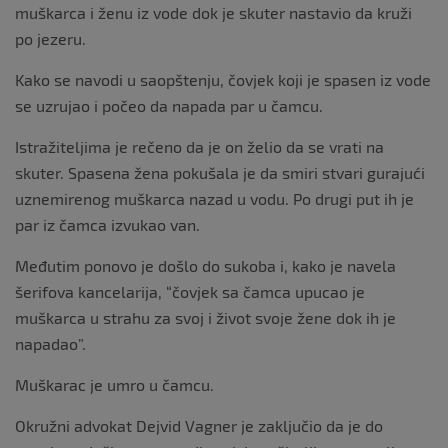
muškarca i ženu iz vode dok je skuter nastavio da kruži
po jezeru.
Kako se navodi u saopštenju, čovjek koji je spasen iz vode
se uzrujao i počeo da napada par u čamcu.
Istražiteljima je rečeno da je on želio da se vrati na
skuter. Spasena žena pokušala je da smiri stvari gurajući
uznemirenog muškarca nazad u vodu. Po drugi put ih je
par iz čamca izvukao van.
Međutim ponovo je došlo do sukoba i, kako je navela
šerifova kancelarija, “čovjek sa čamca upucao je
muškarca u strahu za svoj i život svoje žene dok ih je
napadao”.
Muškarac je umro u čamcu.
Okružni advokat Dejvid Vagner je zaključio da je do