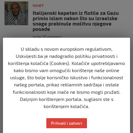
SVIJET
Italijanski kapetan iz flotile za Gazu
primio islam nakon što su izraelske
snage prekinule molitvu njegove
posade
prije 10 mjeseci
U skladu s novom europskom regulativom,
SVIJET
Uskvijesti.ba je nadogradio politiku privatnosti i
Brod “Mikeno” probio izraelsku blokadu
korištenja kolačića (Cookies). Kolačiće upotrebljavamo
i uplovio u Gazu – kapetan iz Sarajeva
vijori zastavu BiH
kako bismo vam omogućili korištenje naše online
usluge, što bolje korisničko iskustvo i funkcionalnost
prije 10 mjeseci
našeg portala, prikaz reklamnih sadržaja i ostale
funkcionalnosti koje inače ne bismo mogli pružati.
SVIJET
Daljnjim korištenjem portala, suglasni ste s
Opsadno stanje u Münchenu, odjeknulo
nekoliko eksplozija: Ima žrtava,
korištenjem kolačića.
policijske snage na terenu
prije 10 mjeseci
Prihvati i zatvori