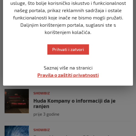
usluge, što bolje korisničko iskustvo i funkcionalnost
SHOWBIZ
našeg portala, prikaz reklamnih sadržaja i ostale
OTKRIVAMO / Filip Car boksao s dva
funkcionalnosti koje inače ne bismo mogli pružati.
napuknuta rebra: ‘Trpio sam jake
Daljnjim korištenjem portala, suglasni ste s
bolove, ali nisam papak da odustanem
korištenjem kolačića.
prije 2 godine
Prihvati i zatvori
SHOWBIZ
Sandra Afrika prošetala Beogradom kao
zečica: Niko nije ostao imun na njene
Saznaj više na stranici
obline
Pravila o zaštiti privatnosti
prije 2 godine
SHOWBIZ
Huda Kompany o informaciji da je
ranjen
prije 3 godine
SHOWBIZ