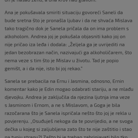
Ana je pokušavala smiriti situaciju govoreći Saneli da
bude sretna što je pronašla ljubav i da ne shvaća Mislava
tako tragično dok je Sanela pričala da on ima problem s
alkoholom. Andrea joj je pokušala objasniti kako joj on
nije pričao iza leđa i dodala: „Željela ga je uvrijediti na
jedan bezobrazan način, nazivajući ga alkoholičarem, što
nema veze s tim što je Mislav u životu. Tad je popio
gemišt, a i da nije, isto bi joj rekao.“
Sanela se prebacila na Ernu i Jasmina, odnosno, Ernin
komentar kako je Edin mogao odabrati stariju, a ne mlađu
djevojku. Andrea je zaključila da njezina ljutnja ima veze
s Jasminom i Ernom, a ne s Mislavom, a Goga je bila
razočarana što je Sanela ispričala nešto što joj je rekla u
povjerenju. „Osuđuješ nekoga da te povrijedio, a ne svoga
dečka u kojeg si zaljubljena zato što te nije zaštitio i stao
na tvoju stranu?! Zašto bi je trebao zabrinjavati bilo tko