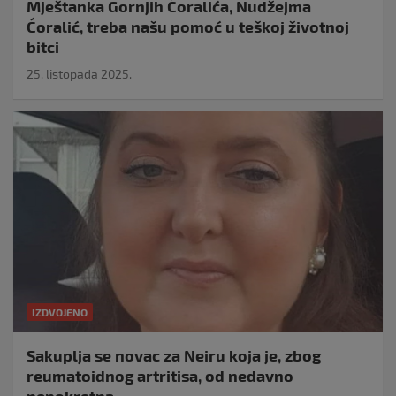
Mještanka Gornjih Ćoralića, Nudžejma
Ćoralić, treba našu pomoć u teškoj životnoj
bitci
25. listopada 2025.
IZDVOJENO
Sakuplja se novac za Neiru koja je, zbog
reumatoidnog artritisa, od nedavno