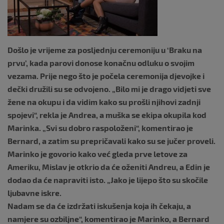
k
Došlo je vrijeme za posljednju ceremoniju u ‘Braku na
prvu’, kada parovi donose konačnu odluku o svojim
vezama. Prije nego što je počela ceremonija djevojke i
dečki družili su se odvojeno. „Bilo mi je drago vidjeti sve
žene na okupu i da vidim kako su prošli njihovi zadnji
spojevi“, rekla je Andrea, a muška se ekipa okupila kod
Marinka. „Svi su dobro raspoloženi“, komentirao je
Bernard, a zatim su prepričavali kako su se jučer proveli.
Marinko je govorio kako već gleda prve letove za
Ameriku, Mislav je otkrio da će oženiti Andreu, a Edin je
dodao da će napraviti isto. „Jako je lijepo što su skočile
ljubavne iskre.
Nadam se da će izdržati iskušenja koja ih čekaju, a
namjere su ozbiljne“, komentirao je Marinko, a Bernard