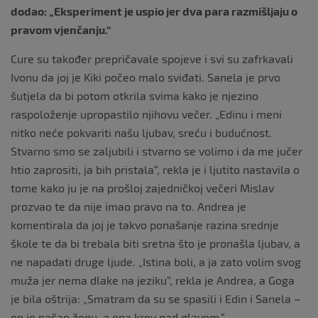
dodao: „Eksperiment je uspio jer dva para razmišljaju o
pravom vjenčanju.“
Cure su također prepričavale spojeve i svi su zafrkavali
Ivonu da joj je Kiki počeo malo sviđati. Sanela je prvo
šutjela da bi potom otkrila svima kako je njezino
raspoloženje upropastilo njihovu večer. „Edinu i meni
nitko neće pokvariti našu ljubav, sreću i budućnost.
Stvarno smo se zaljubili i stvarno se volimo i da me jučer
htio zaprositi, ja bih pristala“, rekla je i ljutito nastavila o
tome kako ju je na prošloj zajedničkoj večeri Mislav
prozvao te da nije imao pravo na to. Andrea je
komentirala da joj je takvo ponašanje razina srednje
škole te da bi trebala biti sretna što je pronašla ljubav, a
ne napadati druge ljude. „Istina boli, a ja zato volim svog
muža jer nema dlake na jeziku“, rekla je Andrea, a Goga
je bila oštrija: „Smatram da su se spasili i Edin i Sanela –
on je našao ženu, a ona krov nad glavom.“