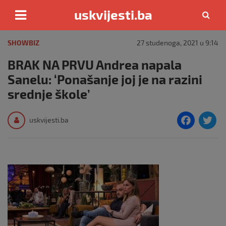
uskvijesti.ba
Skip
to
SHOWBIZ
27 studenoga, 2021 u 9:14
content
BRAK NA PRVU Andrea napala
Sanelu: ‘Ponašanje joj je na razini
srednje škole’
F
T
uskvijesti.ba
a
c
i
e
e
b
o
o