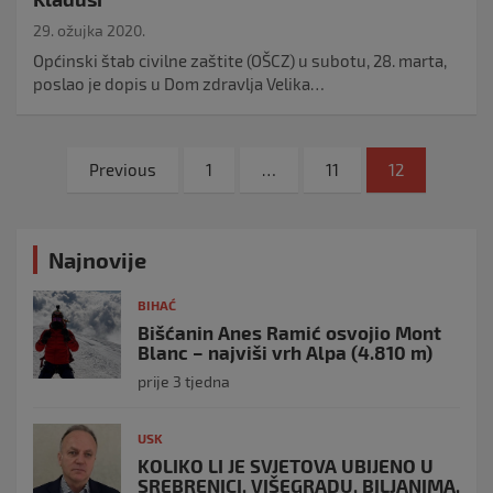
29. ožujka 2020.
Općinski štab civilne zaštite (OŠCZ) u subotu, 28. marta,
poslao je dopis u Dom zdravlja Velika…
Navigacija
Previous
1
…
11
12
objava
Najnovije
BIHAĆ
Bišćanin Anes Ramić osvojio Mont
Blanc – najviši vrh Alpa (4.810 m)
prije 3 tjedna
USK
KOLIKO LI JE SVJETOVA UBIJENO U
SREBRENICI, VIŠEGRADU, BILJANIMA,