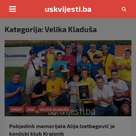
uskvijesti.ba
Skip
to
Kategorija:
Velika Kladuša
content
SPORT
USK
VELIKA KLADUŠA
Pobjedink memorijala Alija Izetbegović je
konjicki klub Krajsnik