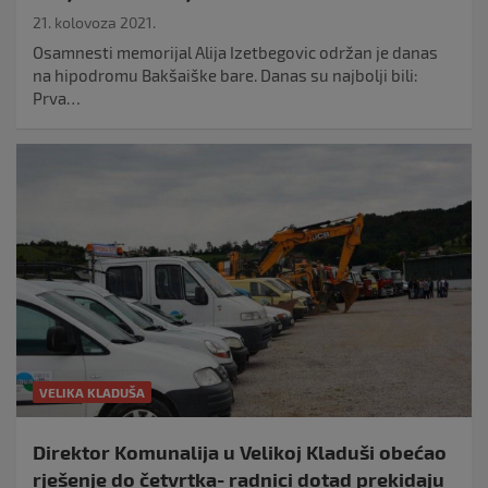
21. kolovoza 2021.
Osamnesti memorijal Alija Izetbegovic održan je danas
na hipodromu Bakšaiške bare. Danas su najbolji bili:
Prva…
VELIKA KLADUŠA
Direktor Komunalija u Velikoj Kladuši obećao
rješenje do četvrtka- radnici dotad prekidaju