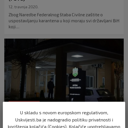
12. travnja 2020.
Zbog Naredbe Federalnog štaba Civilne zaštite o
uspostavljanju karantena u koji moraju svi državljani BiH
koji…
VELIKA KLADUŠA
U skladu s novom europskom regulativom,
KO JE UZEO PEČAT? // Epilog pretresa u
Uskvijesti.ba je nadogradio politiku privatnosti i
Velikoj Kladuši: Pronađeni dokazi koji ukazuju
korištenja kolačića (Cookies). Kolačiće upotrebljavamo