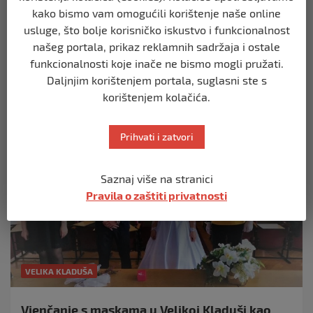
kako bismo vam omogućili korištenje naše online
na krivično djelo, ali pečata nema
usluge, što bolje korisničko iskustvo i funkcionalnost
4. travnja 2020.
našeg portala, prikaz reklamnih sadržaja i ostale
U sinoćnjem pretresu zgrade Općine Velika Kladuša i
funkcionalnosti koje inače ne bismo mogli pružati.
porodične kuće osumnjičene osobe nije pronađen
Daljnjim korištenjem portala, suglasni ste s
nedostajući pečat,…
korištenjem kolačića.
Prihvati i zatvori
Saznaj više na stranici
Pravila o zaštiti privatnosti
VELIKA KLADUŠA
Vjenčanje s maskama u Velikoj Kladuši kao