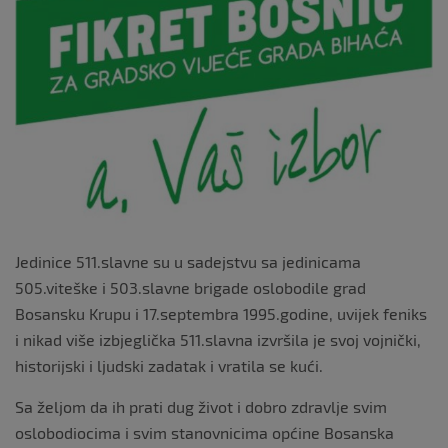
Jedinice 511.slavne su u sadejstvu sa jedinicama
505.viteške i 503.slavne brigade oslobodile grad
Bosansku Krupu i 17.septembra 1995.godine, uvijek feniks
i nikad više izbjeglička 511.slavna izvršila je svoj vojnički,
historijski i ljudski zadatak i vratila se kući.
Sa željom da ih prati dug život i dobro zdravlje svim
oslobodiocima i svim stanovnicima općine Bosanska