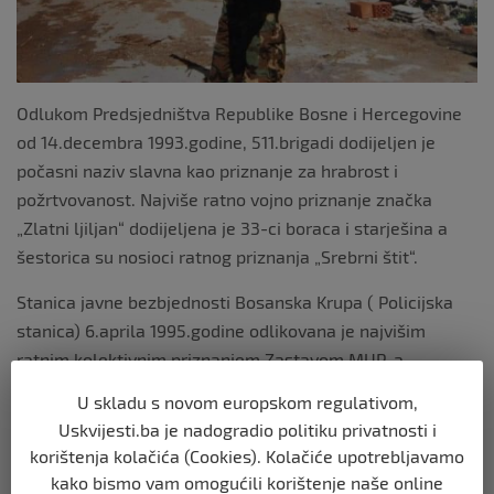
Odlukom Predsjedništva Republike Bosne i Hercegovine
od 14.decembra 1993.godine, 511.brigadi dodijeljen je
počasni naziv slavna kao priznanje za hrabrost i
požrtvovanost. Najviše ratno vojno priznanje značka
„Zlatni ljiljan“ dodijeljena je 33-ci boraca i starješina a
šestorica su nosioci ratnog priznanja „Srebrni štit“.
Stanica javne bezbjednosti Bosanska Krupa ( Policijska
stanica) 6.aprila 1995.godine odlikovana je najvišim
ratnim kolektivnim priznanjem Zastavom MUP-a
Republike Bosne i Hercegovine – jedina u Unsko-
U skladu s novom europskom regulativom,
sanskom kantonu i jedna od tri u Republici Bosni i
Uskvijesti.ba je nadogradio politiku privatnosti i
Hercegovini.
korištenja kolačića (Cookies). Kolačiće upotrebljavamo
kako bismo vam omogućili korištenje naše online
Od strane MUP-a Republike Bosne i Hercegovine 10