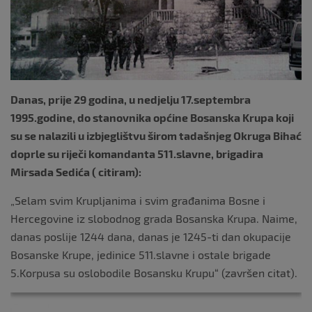
Danas, prije 29 godina, u nedjelju 17.septembra
1995.godine, do stanovnika općine Bosanska Krupa koji
su se nalazili u izbjeglištvu širom tadašnjeg Okruga Bihać
doprle su riječi komandanta 511.slavne, brigadira
Mirsada Sedića ( citiram):
„Selam svim Krupljanima i svim građanima Bosne i
Hercegovine iz slobodnog grada Bosanska Krupa. Naime,
danas poslije 1244 dana, danas je 1245-ti dan okupacije
Bosanske Krupe, jedinice 511.slavne i ostale brigade
5.Korpusa su oslobodile Bosansku Krupu“ (završen citat).