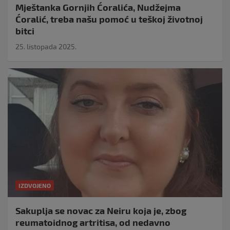
Mještanka Gornjih Ćoralića, Nudžejma
Ćoralić, treba našu pomoć u teškoj životnoj
bitci
25. listopada 2025.
IZDVOJENO
Sakuplja se novac za Neiru koja je, zbog
reumatoidnog artritisa, od nedavno