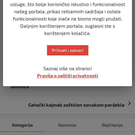
usluge, što bolje korisničko iskustvo i funkcionalnost
policajaca Policijske stanice Bosanska Krupa odlikovano
našeg portala, prikaz reklamnih sadržaja i ostale
je „Zlatnom policijskom zvijezdom“ a trojica „Srebrnom
funkcionalnosti koje inače ne bismo mogli pružati.
policijskom zvijezdom“.
Daljnjim korištenjem portala, suglasni ste s
korištenjem kolačića.
BK
Prihvati i zatvori
Saznaj više na stranici
Navigacija
Meteorolozi objavili prognozu za BiH do 30.
Pravila o zaštiti privatnosti
objava
septembra: Kakvo nas vrijeme čeka u naredne 2
sedmice
Gatački kajmak zaštićen oznakom porijekla
Kategorija
Najnovije
Najčitanije