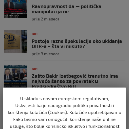
Ravnopravnost da — politička
manipulacija ne
prije 2 mjeseca
BIH
Postoje razne špekulacije oko ukidanja
OHR-a – šta vi mislite?
prije 3 mjeseca
BIH
Zašto Bakir Izetbegović trenutno ima
najveće šanse za povratak u
Predsjedništvo BiH
prije 3 mjeseca
U skladu s novom europskom regulativom,
Uskvijesti.ba je nadogradio politiku privatnosti i
BIH
korištenja kolačića (Cookies). Kolačiće upotrebljavamo
Demantij Federalnog ministarstva
kako bismo vam omogućili korištenje naše online
unutrašnjih poslova
usluge, što bolje korisničko iskustvo i funkcionalnost
prije 5 mjeseci