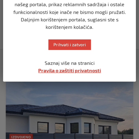
našeg portala, prikaz reklamnih sadržaja i ostale
funkcionalnosti koje inače ne bismo mogli pružati.
BIH
Daljnjim korištenjem portala, suglasni ste s
Akcija SIPA-e: Pretresaju se stambeni i
korištenjem kolačića.
pomoćni objekti
prije 5 mjeseci
Prihvati i zatvori
Izdvojeno
Saznaj više na stranici
Pravila o zaštiti privatnosti
IZDVOJENO