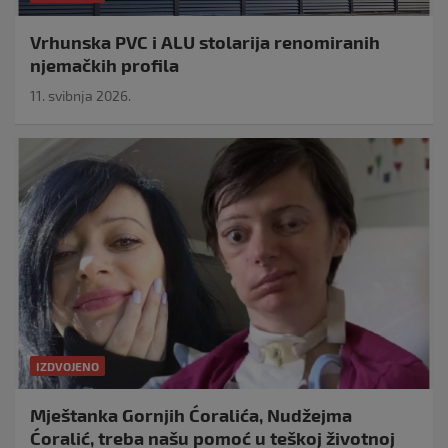
Vrhunska PVC i ALU stolarija renomiranih
njemačkih profila
11. svibnja 2026.
IZDVOJENO
Mještanka Gornjih Ćoralića, Nudžejma
Ćoralić, treba našu pomoć u teškoj životnoj