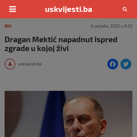
uskvijesti.ba
Skip
to
BIH
6 veljače, 2025 u 9:33
content
Dragan Mektić napadnut ispred
zgrade u kojoj živi
F
T
uskvijesti.ba
a
c
i
e
e
b
o
o
k