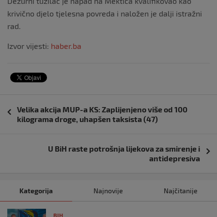
Dežurni tužilac je napad na Mektića kvalifikovao kao
krivično djelo tjelesna povreda i naložen je dalji istražni
rad.
Izvor vijesti:
haber.ba
Navigacija
Velika akcija MUP-a KS: Zaplijenjeno više od 100
objava
kilograma droge, uhapšen taksista (47)
U BiH raste potrošnja lijekova za smirenje i
antidepresiva
Kategorija
Najnovije
Najčitanije
BIH