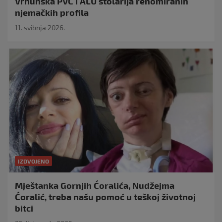
Vrhunska PVC i ALU stolarija renomiranih
njemačkih profila
11. svibnja 2026.
IZDVOJENO
Mještanka Gornjih Ćoralića, Nudžejma
Ćoralić, treba našu pomoć u teškoj životnoj
bitci