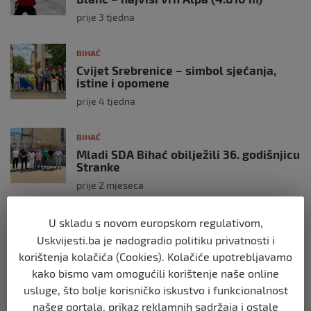
prije 3 tjedna
BIHAĆ
Cvijet Srebrenice – simbol sjećanja,
istine i opomene
prije 4 tjedna
BIHAĆ
Mladi SDA Bihać obilježili 36. godišnjicu
Stranke
prije 2 mjeseca
BIHAĆ
U skladu s novom europskom regulativom,
SDA Bihać predložila: Porodice sa troje i
Uskvijesti.ba je nadogradio politiku privatnosti i
više djece mogle bi plaćati 50% manju
korištenja kolačića (Cookies). Kolačiće upotrebljavamo
komunalnu naknadu
kako bismo vam omogućili korištenje naše online
prije 2 mjeseca
usluge, što bolje korisničko iskustvo i funkcionalnost
našeg portala, prikaz reklamnih sadržaja i ostale