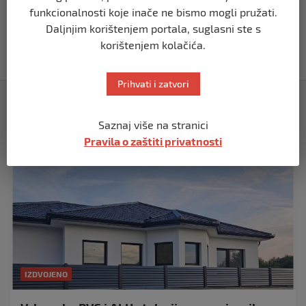
BIHAĆ
funkcionalnosti koje inače ne bismo mogli pružati.
RK Zagreb izabrao kompaniju iz Bihaća
Daljnjim korištenjem portala, suglasni ste s
za izradu nove službene web stranice
korištenjem kolačića.
prije 2 mjeseca
Prihvati i zatvori
Izdvojeno
Saznaj više na stranici
Pravila o zaštiti privatnosti
IZDVOJENO