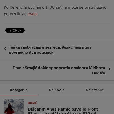
Konferencija počinje u 11.00 sati, a može se pratiti uživo
putem linka:
ovdje
.
Navigacija
Teška saobraćajna nesreća: Vozač nasrnuo i
objava
povrijedio dva policajca
Damir Smajić dobio spor protiv novinara Midhata
Dedića
Kategorija
Najnovije
Najčitanije
BIHAĆ
Bišćanin Anes Ramić osvojio Mont
Blanc – najviši vrh Alpa (4.810 m)