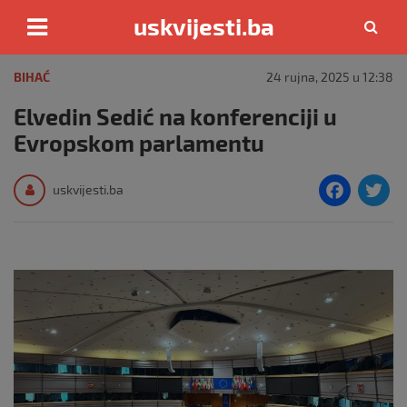
uskvijesti.ba
Skip
to
BIHAĆ
24 rujna, 2025 u 12:38
content
Elvedin Sedić na konferenciji u
Evropskom parlamentu
F
T
uskvijesti.ba
a
c
i
e
e
b
o
o
k