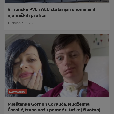
Vrhunska PVC i ALU stolarija renomiranih
njemačkih profila
11. svibnja 2026.
IZDVOJENO
Mještanka Gornjih Ćoralića, Nudžejma
Ćoralić, treba našu pomoć u teškoj životnoj