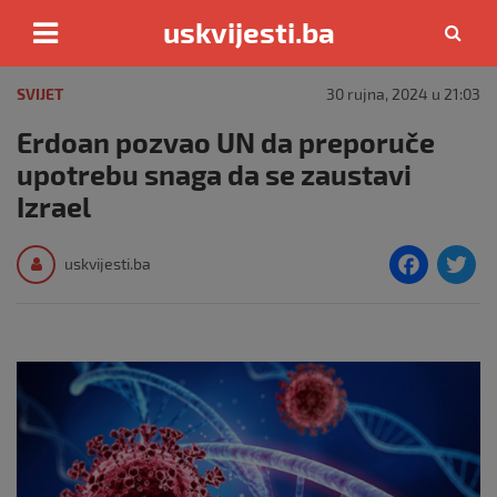
uskvijesti.ba
Skip
to
SVIJET
30 rujna, 2024 u 21:03
content
Erdoan pozvao UN da preporuče
upotrebu snaga da se zaustavi
Izrael
F
T
uskvijesti.ba
a
c
i
e
e
b
o
o