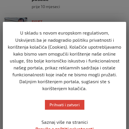
prije 10 mjeseci
SVIJET
Brod “Mikeno” probio izraelsku blokadu
U skladu s novom europskom regulativom,
i uplovio u Gazu – kapetan iz Sarajeva
vijori zastavu BiH
Uskvijesti.ba je nadogradio politiku privatnosti i
korištenja kolačića (Cookies). Kolačiće upotrebljavamo
prije 10 mjeseci
kako bismo vam omogućili korištenje naše online
usluge, što bolje korisničko iskustvo i funkcionalnost
SVIJET
našeg portala, prikaz reklamnih sadržaja i ostale
Opsadno stanje u Münchenu, odjeknulo
nekoliko eksplozija: Ima žrtava,
funkcionalnosti koje inače ne bismo mogli pružati.
policijske snage na terenu
Daljnjim korištenjem portala, suglasni ste s
prije 10 mjeseci
korištenjem kolačića.
SVIJET
Prihvati i zatvori
Putin: Spremni smo vojno uzvratiti
Zapadu
prije 11 mjeseci
Saznaj više na stranici
Pravila o zaštiti privatnosti