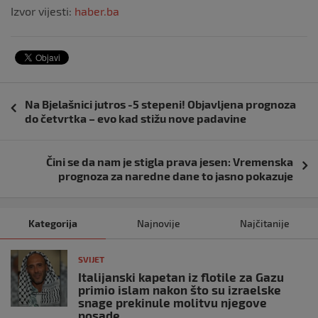
Izvor vijesti:
haber.ba
Navigacija
Na Bjelašnici jutros -5 stepeni! Objavljena prognoza
objava
do četvrtka – evo kad stižu nove padavine
Čini se da nam je stigla prava jesen: Vremenska
prognoza za naredne dane to jasno pokazuje
Kategorija
Najnovije
Najčitanije
SVIJET
Italijanski kapetan iz flotile za Gazu
primio islam nakon što su izraelske
snage prekinule molitvu njegove
posade