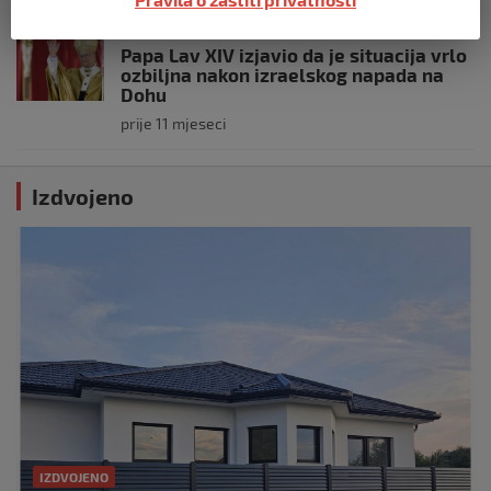
SVIJET
Papa Lav XIV izjavio da je situacija vrlo
ozbiljna nakon izraelskog napada na
Dohu
prije 11 mjeseci
Izdvojeno
IZDVOJENO