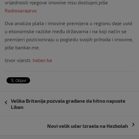
vrijednosti njegove imovine nisu dostupni,piše
Radiosarajevo
Ova analiza plata i imovine premijera u regionu daje uvid
u ekonomske razlike među državama i na koji način se
premijeri pozicioniraju u pogledu svojih prihoda i imovine,
piše bankar.me.
Izvor vijesti:
haber.ba
Navigacija
Velika Britanija pozvala građane da hitno napuste
objava
Liban
Novi velik udar Izraela na Hezbolah