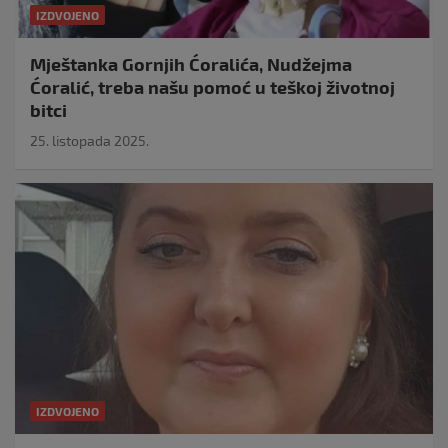
IZDVOJENO
Mještanka Gornjih Ćoralića, Nudžejma
Ćoralić, treba našu pomoć u teškoj životnoj
bitci
25. listopada 2025.
IZDVOJENO