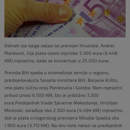
k
Odmah iza njega nalazi se premijer Hrvatske, Andrej
Plenković, čija plata iznosi otprilike 3.300 eura (6.448
KM) mjesečno, kada se konvertuje iz 25.000 kuna.
Premda BiH spada u siromašnije zemlje u regionu,
predsjedavajuća Savjeta ministara BiH, Borjana Krišto,
ima platu sličnu onoj Plenkovića i Goloba. Njen mjesečni
prihod iznosi 6.500 KM, što je približno 3.300
eura.Predsjednik Vlade Sjeverne Makedonije, Hristijan
Mickoski, zarađuje oko 2.300 eura (4.494 KM) mjesečno,
dok je plata crnogorskog premijera Milojka Spajića oko
1.900 eura (3.713 KM). Na dnu liste nalazi se predsjednik