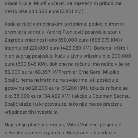
Vlade Srbije, Miloš Vučević, sa mjesečnim prihodima
nešto više od 1.500 eura (2.931 KM).
Kada je riječ o imovinskim kartonima, podaci o imovini
premijera variraju. Andrej Plenković posjeduje stan u
Zagrebu vrijednosti oko 350.000 eura (683.979 KM) i
štednju od 220.000 eura (429.930 KM). Borjana Krišto i
njen suprug posjeduju kuću u Livnu vrijednu oko 200.000
eura (390.845 KM), dok ona na računu ima nešto više od
35.000 eura (68.397 KMPremijer Crne Gore, Milojko
Spajić, nema nekretnine na svoje ime, ali posjeduje
gotovinu od 26.200 eura (51.200 KM), tekuće račune sa
oko 33.000 eura (64.489 KM) i akcije u Goldman Sachsu.
Spajić ulaže i u kriptovalute, iako nije naveo preciznu
vrijednost tih investicija.
Najslabije plaćeni premijer, Miloš Vučević, posjeduje
nekoliko stanova i garažu u Beogradu, ali podaci o