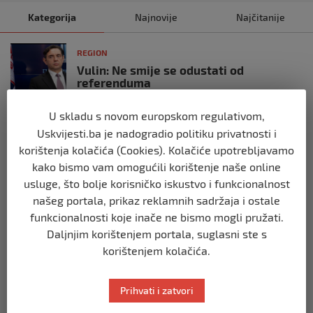
Kategorija
Najnovije
Najčitanije
REGION
Vulin: Ne smije se odustati od
referenduma
prije 10 mjeseci
U skladu s novom europskom regulativom,
Uskvijesti.ba je nadogradio politiku privatnosti i
REGION
korištenja kolačića (Cookies). Kolačiće upotrebljavamo
Mira se dvadeseti put cijepila protiv
kako bismo vam omogućili korištenje naše online
gripe: ‘Zato da ne budem bolesna’
usluge, što bolje korisničko iskustvo i funkcionalnost
prije 10 mjeseci
našeg portala, prikaz reklamnih sadržaja i ostale
funkcionalnosti koje inače ne bismo mogli pružati.
REGION
Daljnjim korištenjem portala, suglasni ste s
Predsjednik Srbije Aleksandar Vučić
korištenjem kolačića.
poslao vijenac: Posljednji pozdrav
Halidu
prije 10 mjeseci
Prihvati i zatvori