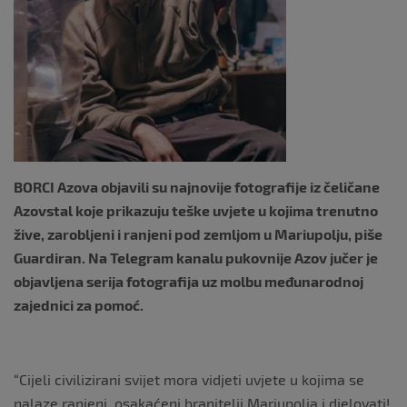
k
BORCI Azova objavili su najnovije fotografije iz čeličane
Azovstal koje prikazuju teške uvjete u kojima trenutno
žive, zarobljeni i ranjeni pod zemljom u Mariupolju, piše
Guardiran. Na Telegram kanalu pukovnije Azov jučer je
objavljena serija fotografija uz molbu međunarodnoj
zajednici za pomoć.
“Cijeli civilizirani svijet mora vidjeti uvjete u kojima se
nalaze ranjeni, osakaćeni branitelji Mariupolja i djelovati!