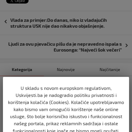
Navigacija
Vlada za primjer:Do danas, niko iz vladajućih
objava
struktura USK nije dao nikakvo objašnjenje.
Ljudi za ovu pjevačicu pišu da je nepravedno ispala s
Eurosonga: “Najveći šok večeri”
Kategorija
Najnovije
Najčitanije
SVIJET
U skladu s novom europskom regulativom,
Italijanski kapetan iz flotile za Gazu
Uskvijesti.ba je nadogradio politiku privatnosti i
primio islam nakon što su izraelske
snage prekinule molitvu njegove
korištenja kolačića (Cookies). Kolačiće upotrebljavamo
posade
kako bismo vam omogućili korištenje naše online
prije 10 mjeseci
usluge, što bolje korisničko iskustvo i funkcionalnost
našeg portala, prikaz reklamnih sadržaja i ostale
funkcionalnosti koje inače ne bismo mogli pružati.
SVIJET