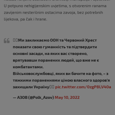
U potpuno nehigijenskim uvjetima, s otvorenim ranama
zavijenim nesterilnim ostacima zavoja, bez potrebnih
lijekova, pa čak i hrane.
👆🏼Ми закликаємо ООН та Червоний Хрест
показати свою гуманність та підтвердити
основні засади, на яких вас створено,
врятувавши поранених людей, що вже не є
комбатантами.
Військовослужбовці, яких ви бачите на фото, – з
тяжкими пораненнями ціною власного здоров'я
захищали Україну👇🏼
pic.twitter.com/0zgP8LV40a
— АЗОВ (@Polk_Azov)
May 10, 2022