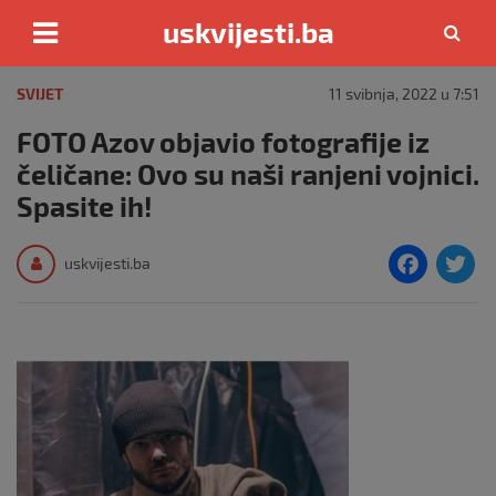
uskvijesti.ba
Skip
to
SVIJET
11 svibnja, 2022 u 7:51
content
FOTO Azov objavio fotografije iz
čeličane: Ovo su naši ranjeni vojnici.
Spasite ih!
F
T
uskvijesti.ba
a
c
i
e
e
b
o
o