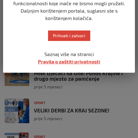
funkcionalnosti koje inače ne bismo mogli pružati.
Adegbuyija!
Daljnjim korištenjem portala, suglasni ste s
prije 1 mjesec
korištenjem kolačića.
SPORT
CAZIN SPREMAN ZA SPEKTAKL KUPA
Prihvati i zatvori
BiH!
prije 3 mjeseca
Saznaj više na stranici
Pravila o zaštiti privatnosti
SPORT
MNK Dječaci sa Une: Ponos Krajine i
drugo mjesto za pamćenje
prije 5 mjeseci
SPORT
VELIKI DERBI ZA KRAJ SEZONE!
prije 5 mjeseci
SPORT