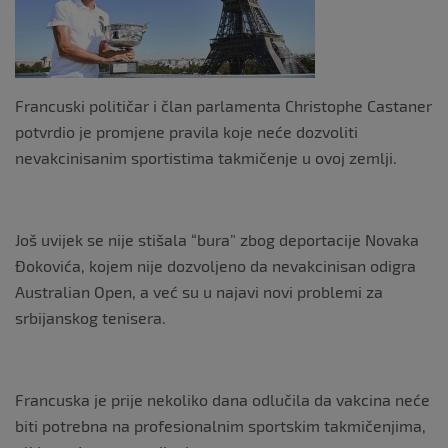
k
Francuski političar i član parlamenta Christophe Castaner
potvrdio je promjene pravila koje neće dozvoliti
nevakcinisanim sportistima takmičenje u ovoj zemlji.
Još uvijek se nije stišala “bura” zbog deportacije Novaka
Đokovića, kojem nije dozvoljeno da nevakcinisan odigra
Australian Open, a već su u najavi novi problemi za
srbijanskog tenisera.
Francuska je prije nekoliko dana odlučila da vakcina neće
biti potrebna na profesionalnim sportskim takmičenjima,