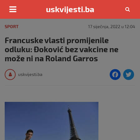
uskvijesti.ba
Skip
to
SPORT
17 siječnja, 2022 u 12:04
content
Francuske vlasti promijenile
odluku: Đoković bez vakcine ne
može ni na Roland Garros
F
T
uskvijesti.ba
a
c
i
e
e
b
o
o