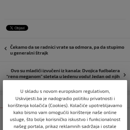
Navigacija
Čekamo da se radnici vrate sa odmora, pa da stupimo
objava
u generalni štrajk
Ovo su mladići izvučeni iz kanala: Dvojica fudbalera
“reno meganom” sletela u ledenu vodu! Jedan od njih
sutra trebalo da proslavi rođendan
U skladu s novom europskom regulativom,
Uskvijesti.ba je nadogradio politiku privatnosti i
Kategorija
Najnovije
Najčitanije
korištenja kolačića (Cookies). Kolačiće upotrebljavamo
kako bismo vam omogućili korištenje naše online
SPORT
usluge, što bolje korisničko iskustvo i funkcionalnost
Borba karijere za Danijala Alagića: U
našeg portala, prikaz reklamnih sadržaja i ostale
Italiji napada neporaženog Benjamína