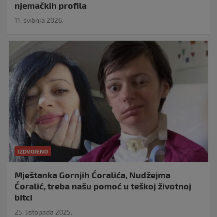
njemačkih profila
11. svibnja 2026.
IZDVOJENO
Mještanka Gornjih Ćoralića, Nudžejma
Ćoralić, treba našu pomoć u teškoj životnoj
bitci
25. listopada 2025.