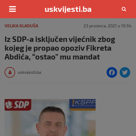
uskvijesti.ba
Skip
to
VELIKA KLADUŠA
23 prosinca, 2021 u 10:34
content
Iz SDP-a isključen vijećnik zbog
kojeg je propao opoziv Fikreta
Abdića, “ostao” mu mandat
F
T
uskvijesti.ba
a
c
i
e
e
b
o
o