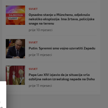
SVIJET
Opsadno stanje u Münchenu, odjeknulo
nekoliko eksplozija: Ima žrtava, policijske
snage na terenu
prije 10 mjeseci
SVIJET
Putin: Spremni smo vojno uzvratiti Zapadu
prije 11 mjeseci
SVIJET
Papa Lav XIV izjavio da je situacija vrlo
ozbiljna nakon izraelskog napada na Dohu
prije 11 mjeseci
e
st