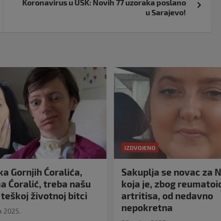
Koronavirus u USK: Novih 77 uzoraka poslano
u Sarajevo!
IZDVOJENO
a Gornjih Ćoralića,
Sakuplja se novac za N
 Ćoralić, treba našu
koja je, zbog reumato
teškoj životnoj bitci
artritisa, od nedavno
nepokretna
a 2025.