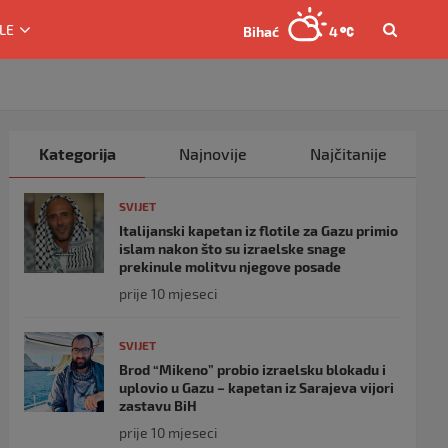
LE
Bihać
4
Kategorija
Najnovije
Najčitanije
SVIJET
Italijanski kapetan iz flotile za Gazu primio
islam nakon što su izraelske snage
prekinule molitvu njegove posade
prije 10 mjeseci
SVIJET
Brod “Mikeno” probio izraelsku blokadu i
uplovio u Gazu – kapetan iz Sarajeva vijori
zastavu BiH
prije 10 mjeseci