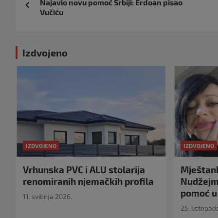
Najavio novu pomoć Srbiji: Erdoan pisao
objava
Vučiću
Izdvojeno
IZDVOJENO
IZDVOJENO
Vrhunska PVC i ALU stolarija
Mještank
renomiranih njemačkih profila
Nudžejma
pomoć u 
11. svibnja 2026.
25. listopad