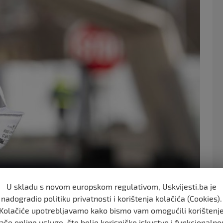
o
o
k
U skladu s novom europskom regulativom, Uskvijesti.ba je
nadogradio politiku privatnosti i korištenja kolačića (Cookies).
e u izraelu koji nose bradu, tako da neće biti naređenja
Kolačiće upotrebljavamo kako bismo vam omogućili korištenj
aše online usluge, što bolje korisničko iskustvo i funkcionalno