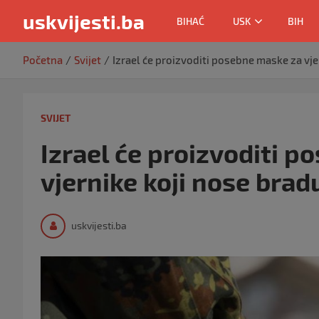
uskvijesti.ba
BIHAĆ
USK
BIH
Skip
Početna
Svijet
Izrael će proizvoditi posebne maske za vje
to
content
SVIJET
Izrael će proizvoditi 
vjernike koji nose brad
uskvijesti.ba