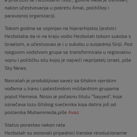
nakon učestvovanja u pokretu Amal, političkoj i
paravojnoj organizaciji.
Tokom godina se uspinjao na hijerarhijskoj ljestvici
Hezbolaha da ni na kraju vodio Hezbolah tokom sukoba s
Izraelom, a učestvovao je i u sukobu u susjednoj Siriji. Pod
njegovim vodstvom grupa se transformirala u regionalnu
vojnu i političku silu kojoj je najveći neprijatelj izrael, piše
Sky News.
Nasralah je produbljivao savez sa šitskim vjerskim
vođama u Iranu i palestinskim militantnim grupama
poput Hamasa. Nosio je počasnu titulu “Sayyed”, koja
označava lozu šitskog svećenika koja datira još od
poslanika Muhammeda,piše
Avaz
Status porastao nakon rata
Hezbolah su osnovali pripadnici Iranske revolucionarne