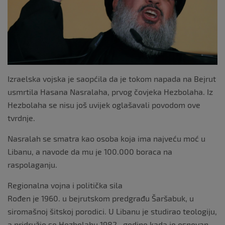
k
Izraelska vojska je saopćila da je tokom napada na Bejrut
usmrtila Hasana Nasralaha, prvog čovjeka Hezbolaha. Iz
Hezbolaha se nisu još uvijek oglašavali povodom ove
tvrdnje.
Nasralah se smatra kao osoba koja ima najveću moć u
Libanu, a navode da mu je 100.000 boraca na
raspolaganju.
Regionalna vojna i politička sila
Rođen je 1960. u bejrutskom predgrađu Šaršabuk, u
siromašnoj šitskoj porodici. U Libanu je studirao teologiju,
a pridružio se Hezbolahu 1982., godine kada je osnovan,