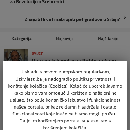
objava
za Rezoluciju o Srebrenici
Znaju li Hrvati nabrojati pet gradova u Srbiji?
Kategorija
Najnovije
Najčitanije
SVIJET
Italijanski kapetan iz flotile za Gazu
primio islam nakon što su izraelske
snage prekinule molitvu njegove
U skladu s novom europskom regulativom,
posade
Uskvijesti.ba je nadogradio politiku privatnosti i
prije 10 mjeseci
korištenja kolačića (Cookies). Kolačiće upotrebljavamo
kako bismo vam omogućili korištenje naše online
SVIJET
usluge, što bolje korisničko iskustvo i funkcionalnost
Brod “Mikeno” probio izraelsku blokadu
našeg portala, prikaz reklamnih sadržaja i ostale
i uplovio u Gazu – kapetan iz Sarajeva
funkcionalnosti koje inače ne bismo mogli pružati.
vijori zastavu BiH
Daljnjim korištenjem portala, suglasni ste s
prije 10 mjeseci
korištenjem kolačića.