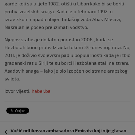
garde koji su u ljeto 1982. otišli u Liban kako bi se borili
protiv izraelskih snaga. Kada je u februaru 1992. u
izraelskom napadu ubijen tadašnji vođa Abas Musavi,
Nasralah je počeo preuzimati vodstvo.
Njegov status je dodatno porastao 2006., kada se
Hezbolah borio protiv Izraela tokom 34-dnevnog rata. No,
2011. je doživio svojevrsni pad u popularnosti kada je izbio
građanski rat u Siriji te su borci Hezbolaha stali na stranu
Asadovih snaga – iako je bio izopćen od strane arapskog
svijeta.
Izvor vijesti:
haber.ba
Navigacija
Vučić odlikovao ambasadora Emirata koji nije glasao