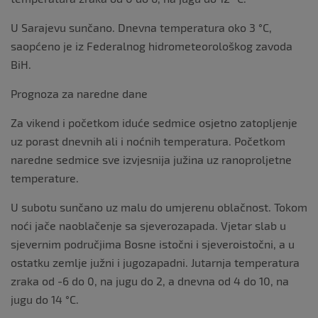
U Sarajevu sunčano. Dnevna temperatura oko 3 °C,
saopćeno je iz Federalnog hidrometeorološkog zavoda
BiH.
Prognoza za naredne dane
Za vikend i početkom iduće sedmice osjetno zatopljenje
uz porast dnevnih ali i noćnih temperatura. Početkom
naredne sedmice sve izvjesnija južina uz ranoproljetne
temperature.
U subotu sunčano uz malu do umjerenu oblačnost. Tokom
noći jače naoblačenje sa sjeverozapada. Vjetar slab u
sjevernim područjima Bosne istočni i sjeveroistočni, a u
ostatku zemlje južni i jugozapadni. Jutarnja temperatura
zraka od -6 do 0, na jugu do 2, a dnevna od 4 do 10, na
jugu do 14 °C.