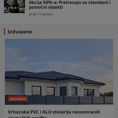
Akcija SIPA-e: Pretresaju se stambeni i
pomoćni objekti
prije 5 mjeseci
Izdvojeno
IZDVOJENO
Vrhunska PVC i ALU stolarija renomiranih
njemačkih profila