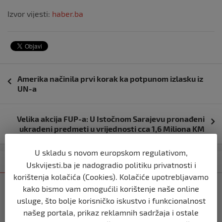
Izvor vijesti:
haber.ba
Navigacija
Amerika načinila prvi korak ka potpunom izlasku iz
objava
UN-a
Velika akcija FUP-a: U Istočnom Sarajevu pronađeni
ukradeni predmeti u vrijednosti cca 1,6 Miliona KM
U skladu s novom europskom regulativom,
Kategorija
Najnovije
Najčitanije
Uskvijesti.ba je nadogradio politiku privatnosti i
korištenja kolačića (Cookies). Kolačiće upotrebljavamo
BIH
kako bismo vam omogućili korištenje naše online
Ravnopravnost da — politička
usluge, što bolje korisničko iskustvo i funkcionalnost
manipulacija ne
našeg portala, prikaz reklamnih sadržaja i ostale
prije 2 mjeseca