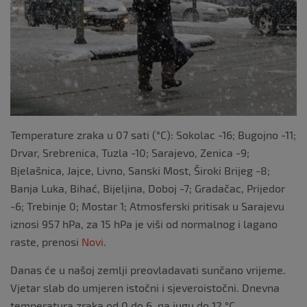
k
Temperature zraka u 07 sati (°C): Sokolac -16; Bugojno -11;
Drvar, Srebrenica, Tuzla -10; Sarajevo, Zenica -9;
Bjelašnica, Jajce, Livno, Sanski Most, Široki Brijeg -8;
Banja Luka, Bihać, Bijeljina, Doboj -7; Gradačac, Prijedor
-6; Trebinje 0; Mostar 1; Atmosferski pritisak u Sarajevu
iznosi 957 hPa, za 15 hPa je viši od normalnog i lagano
raste, prenosi
Novi
.
Danas će u našoj zemlji preovladavati sunčano vrijeme.
Vjetar slab do umjeren istočni i sjeveroistočni. Dnevna
temperatura zraka od 0 do 6, na jugu do 12 °C.