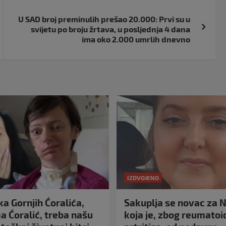
U SAD broj preminulih prešao 20.000: Prvi su u
svijetu po broju žrtava, u posljednja 4 dana
ima oko 2.000 umrlih dnevno
IZDVOJENO
a Gornjih Ćoralića,
Sakuplja se novac za N
 Ćoralić, treba našu
koja je, zbog reumato