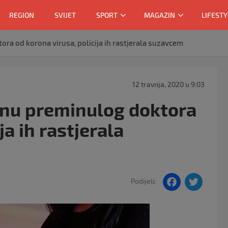
REGION
SVIJET
SPORT
MAGAZIN
LIFESTY
ora od korona virusa, policija ih rastjerala suzavcem
12 travnja, 2020 u 9:03
ranu preminulog doktora
ja ih rastjerala
F
T
Podijeli:
a
w
c
itt