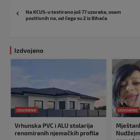
Navigacija
Na KCUS-u testirano još 77 uzoraka, osam
objava
pozitivnih na, od čega su 2 iz Bihaća
Izdvojeno
IZDVOJENO
IZDVOJENO
Vrhunska PVC i ALU stolarija
Mještank
renomiranih njemačkih profila
Nudžejma