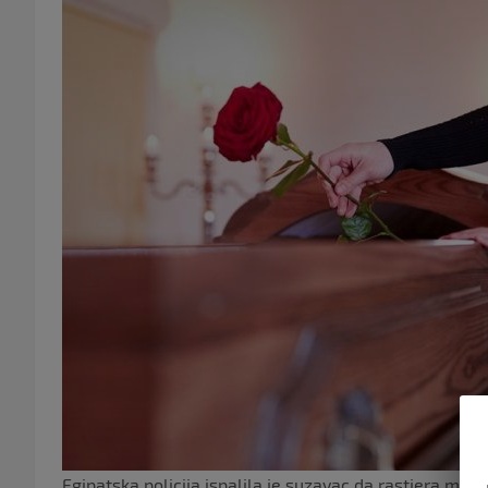
Egipatska policija ispalila je suzavac da rastjera masu 