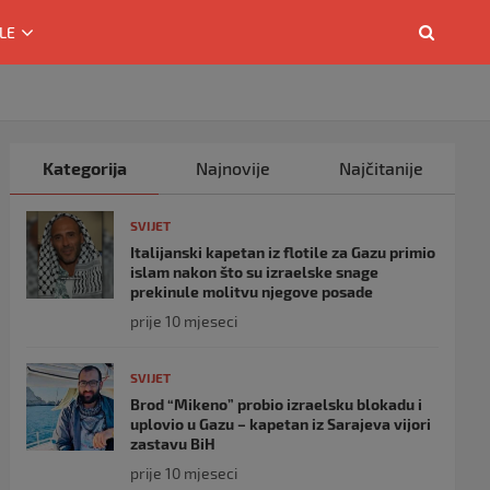
LE
Kategorija
Najnovije
Najčitanije
SVIJET
Italijanski kapetan iz flotile za Gazu primio
islam nakon što su izraelske snage
prekinule molitvu njegove posade
prije 10 mjeseci
SVIJET
Brod “Mikeno” probio izraelsku blokadu i
uplovio u Gazu – kapetan iz Sarajeva vijori
zastavu BiH
prije 10 mjeseci