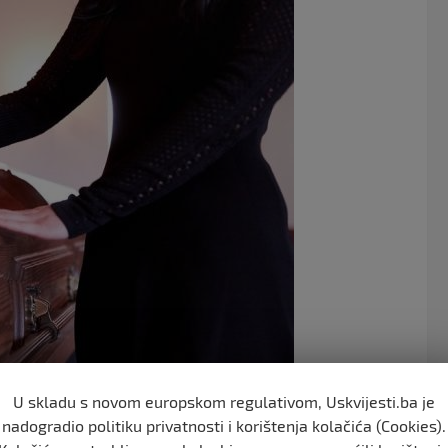
e
er
b
o
o
k
U skladu s novom europskom regulativom, Uskvijesti.ba je
nadogradio politiku privatnosti i korištenja kolačića (Cookies).
ljudi koji su se okupili u selu pored delte Nila kako bi