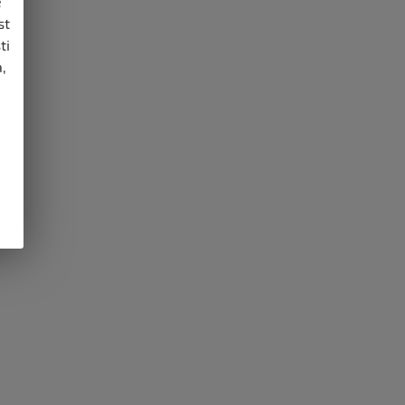
e
st
ti
,