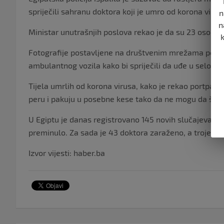
spriječili sahranu doktora koji je umro od korona virusa
n
n
Ministar unutrašnjih poslova rekao je da su 23 osobe
Fotografije postavljene na društvenim mrežama pokazuj
ambulantnog vozila kako bi spriječili da uđe u selo iz s
Tijela umrlih od korona virusa, kako je rekao portparol
peru i pakuju u posebne kese tako da ne mogu da šire
U Egiptu je danas registrovano 145 novih slučajeva koro
preminulo. Za sada je 43 doktora zaraženo, a troje je 
Izvor vijesti: haber.ba