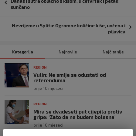
Danas i sutra oblačno s kišom, u četvrtak i petak
objava
sunčano
Nevrijeme u Splitu: Ogromne količine kiše, uočena i
pijavica
Kategorija
Najnovije
Najčitanije
REGION
Vulin: Ne smije se odustati od
referenduma
prije 10 mjeseci
REGION
Mira se dvadeseti put cijepila protiv
gripe: ‘Zato da ne budem bolesna’
prije 10 mjeseci