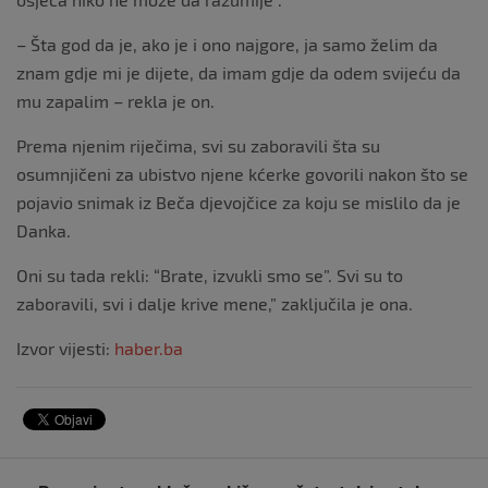
– Šta god da je, ako je i ono najgore, ja samo želim da
znam gdje mi je dijete, da imam gdje da odem svijeću da
mu zapalim – rekla je on.
Prema njenim riječima, svi su zaboravili šta su
osumnjičeni za ubistvo njene kćerke govorili nakon što se
pojavio snimak iz Beča djevojčice za koju se mislilo da je
Danka.
Oni su tada rekli: “Brate, izvukli smo se”. Svi su to
zaboravili, svi i dalje krive mene,” zaključila je ona.
Izvor vijesti:
haber.ba
Navigacija