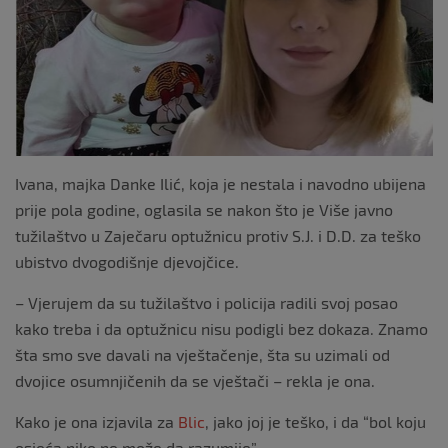
k
Ivana, majka Danke Ilić, koja je nestala i navodno ubijena
prije pola godine, oglasila se nakon što je Više javno
tužilaštvo u Zaječaru optužnicu protiv S.J. i D.D. za teško
ubistvo dvogodišnje djevojčice.
– Vjerujem da su tužilaštvo i policija radili svoj posao
kako treba i da optužnicu nisu podigli bez dokaza. Znamo
šta smo sve davali na vještačenje, šta su uzimali od
dvojice osumnjičenih da se vještači – rekla je ona.
Kako je ona izjavila za
Blic
, jako joj je teško, i da “bol koju
osjeća niko ne može da razumije”.