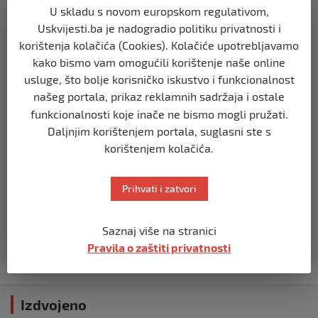
U skladu s novom europskom regulativom,
REGION
Uskvijesti.ba je nadogradio politiku privatnosti i
Predsjednik Srbije Aleksandar Vučić
poslao vijenac: Posljednji pozdrav
korištenja kolačića (Cookies). Kolačiće upotrebljavamo
Halidu
kako bismo vam omogućili korištenje naše online
prije 10 mjeseci
usluge, što bolje korisničko iskustvo i funkcionalnost
našeg portala, prikaz reklamnih sadržaja i ostale
REGION
funkcionalnosti koje inače ne bismo mogli pružati.
Koza ogrebala dijete u zoološkom vrtu,
Daljnjim korištenjem portala, suglasni ste s
roditelji zvali hitnu i policiju: “Došli su
korištenjem kolačića.
uhapsiti kozu”
prije 10 mjeseci
Prihvati i zatvori
REGION
Vučić dramatično: “Biće rata, Vojska
Saznaj više na stranici
Srbije je spremna”
Pravila o zaštiti privatnosti
prije 10 mjeseci
Izdvojeno