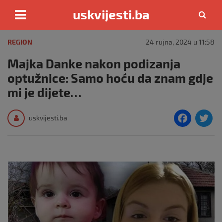
uskvijesti.ba
Skip
to
REGION
24 rujna, 2024 u 11:58
content
Majka Danke nakon podizanja
optužnice: Samo hoću da znam gdje
mi je dijete…
F
T
uskvijesti.ba
a
c
i
e
e
b
o
o