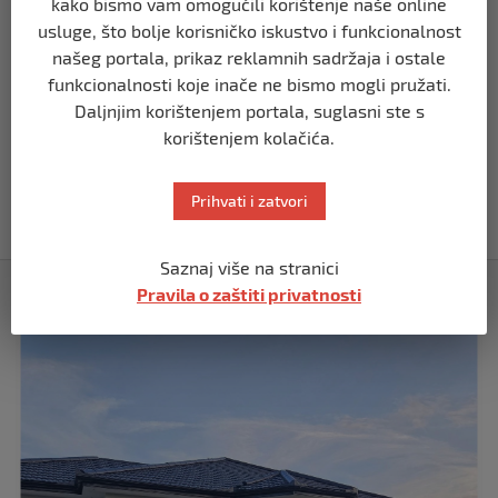
kako bismo vam omogućili korištenje naše online
BIH
usluge, što bolje korisničko iskustvo i funkcionalnost
Demantij Federalnog ministarstva
unutrašnjih poslova
našeg portala, prikaz reklamnih sadržaja i ostale
prije 5 mjeseci
funkcionalnosti koje inače ne bismo mogli pružati.
Daljnjim korištenjem portala, suglasni ste s
korištenjem kolačića.
BIH
Akcija SIPA-e: Pretresaju se stambeni i
pomoćni objekti
Prihvati i zatvori
prije 5 mjeseci
Saznaj više na stranici
Izdvojeno
Pravila o zaštiti privatnosti