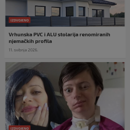
IZDVOJENO
Vrhunska PVC i ALU stolarija renomiranih
njemačkih profila
11. svibnja 2026.
IZDVOJENO