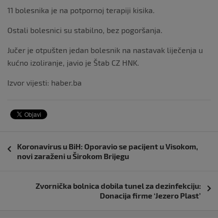
11 bolesnika je na potpornoj terapiji kisika.
Ostali bolesnici su stabilno, bez pogoršanja.
Jučer je otpušten jedan bolesnik na nastavak liječenja u
kućno izoliranje, javio je Štab CZ HNK.
Izvor vijesti: haber.ba
Navigacija
Koronavirus u BiH: Oporavio se pacijent u Visokom,
objava
novi zaraženi u Širokom Brijegu
Zvornička bolnica dobila tunel za dezinfekciju:
Donacija firme ‘Jezero Plast’