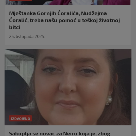
Mještanka Gornjih Ćoralića, Nudžejma
Ćoralić, treba našu pomoć u teškoj životnoj
bitci
25. listopada 2025.
IZDVOJENO
Sakuplja se novac za Neiru koja je, zbog