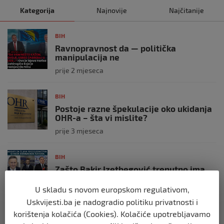
Kategorija
Najnovije
Najčitanije
BIH
Ravnopravnost da — politička
manipulacija ne
prije 2 mjeseca
BIH
Postoje razne špekulacije oko ukidanja
OHR-a – šta vi mislite?
prije 3 mjeseca
BIH
Zašto Bakir Izetbegović trenutno ima
najveće šanse za povratak u
Predsjedništvo BiH
U skladu s novom europskom regulativom,
prije 3 mjeseca
Uskvijesti.ba je nadogradio politiku privatnosti i
korištenja kolačića (Cookies). Kolačiće upotrebljavamo