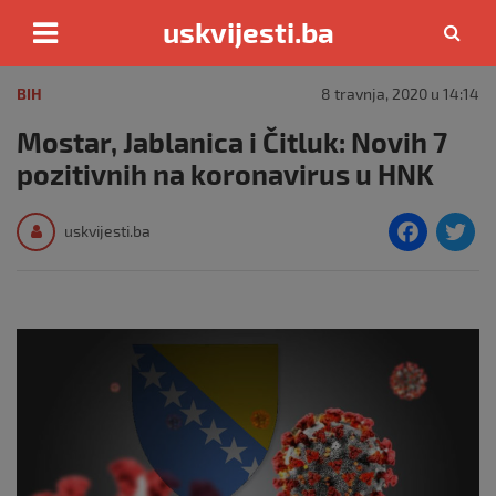
uskvijesti.ba
Skip
to
BIH
8 travnja, 2020 u 14:14
content
Mostar, Jablanica i Čitluk: Novih 7
pozitivnih na koronavirus u HNK
F
T
uskvijesti.ba
a
c
i
e
e
b
o
o
k