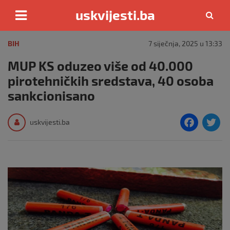
uskvijesti.ba
Skip
to
BIH
7 siječnja, 2025 u 13:33
content
MUP KS oduzeo više od 40.000
pirotehničkih sredstava, 40 osoba
sankcionisano
F
T
uskvijesti.ba
a
c
i
e
e
b
o
o