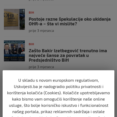
BIH
Postoje razne špekulacije oko ukidanja
OHR-a – šta vi mislite?
prije 3 mjeseca
BIH
Zašto Bakir Izetbegović trenutno ima
najveće šanse za povratak u
Predsjedništvo BiH
prije 3 mjeseca
U skladu s novom europskom regulativom,
BIH
Uskvijesti.ba je nadogradio politiku privatnosti i
Demantij Federalnog ministarstva
unutrašnjih poslova
korištenja kolačića (Cookies). Kolačiće upotrebljavamo
prije 5 mjeseci
kako bismo vam omogućili korištenje naše online
usluge, što bolje korisničko iskustvo i funkcionalnost
našeg portala, prikaz reklamnih sadržaja i ostale
BIH