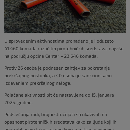
k
U sprovedenim aktivnostima pronađeno je i oduzeto
41.460 komada različitih pirotehničkih sredstava, najviše
na području općine Centar – 23.546 komada.
Protiv 26 osoba je podnesen zahtjev za pokretanje
prekršajnog postupka, a 40 osoba je sankcionisano
izdavanjem prekršajnog naloga.
Pojačane aktivnosti bit će nastavljene do 15. januara
2025. godine.
Podsjećanja radi, brojni stručnjaci su ukazivali na
opasnost pirotehničkih sredstava kako za ljude koji ih
upotrebljavaju tako i za one koji se nalaze u njihovoj