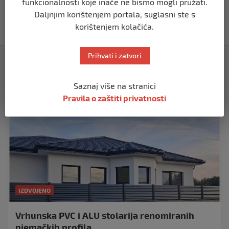
funkcionalnosti koje inače ne bismo mogli pružati.
Akcija SIPA-e: Pretresaju se stambeni i
pomoćni objekti
Daljnjim korištenjem portala, suglasni ste s
prije 5 mjeseci
korištenjem kolačića.
Prihvati i zatvori
Izdvojeno
Saznaj više na stranici
Pravila o zaštiti privatnosti
IZDVOJENO
Vrhunska PVC i ALU stolarija renomiranih
njemačkih profila