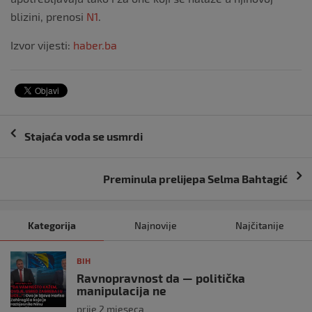
blizini, prenosi
N1
.
Izvor vijesti:
haber.ba
Navigacija
Stajaća voda se usmrdi
objava
Preminula prelijepa Selma Bahtagić
Kategorija
Najnovije
Najčitanije
BIH
Ravnopravnost da — politička
manipulacija ne
prije 2 mjeseca