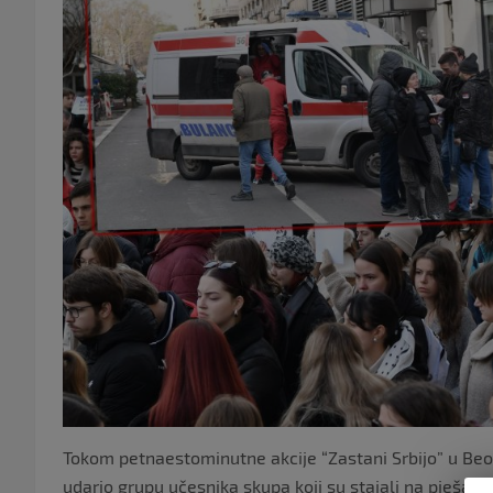
Tokom petnaestominutne akcije “Zastani Srbijo” u Beo
udario grupu učesnika skupa koji su stajali na pješačk