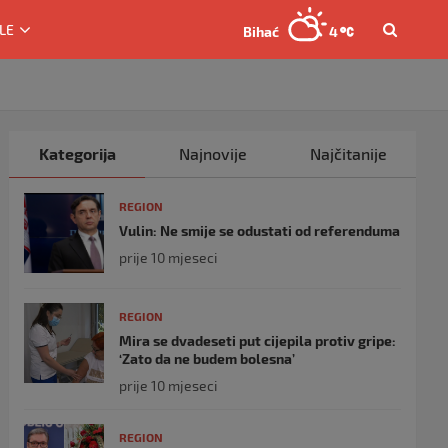
LE
Bihać
4
Kategorija
Najnovije
Najčitanije
REGION
Vulin: Ne smije se odustati od referenduma
prije 10 mjeseci
REGION
Mira se dvadeseti put cijepila protiv gripe:
‘Zato da ne budem bolesna’
prije 10 mjeseci
REGION