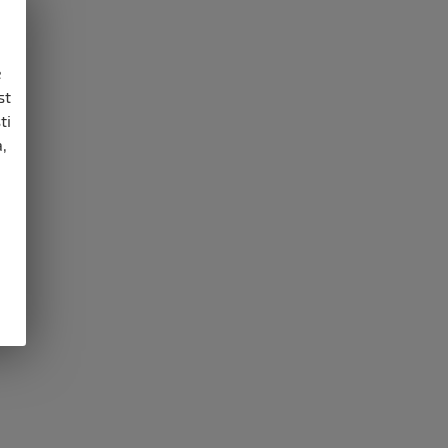
e
st
ti
,