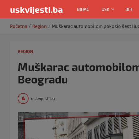
uskvijesti.ba
BIHAĆ
USK
BIH
Skip
Početna
Region
Muškarac automobilom pokosio šest lju
to
content
REGION
Muškarac automobilom 
Beogradu
uskvijesti.ba