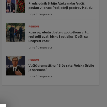
Predsjednik Srbije Aleksandar Vučić
poslao vijenac: Posljednji pozdrav Halidu
prije 10 mjeseci
REGION
Koza ogrebala dijete u zoološkom vrtu,
roditelji zvali hitnu i policiju: “Došli su
uhapsiti kozu”
prije 10 mjeseci
REGION
Vučić dramatično: “Biće rata, Vojska Srbije
je spremna”
prije 10 mjeseci