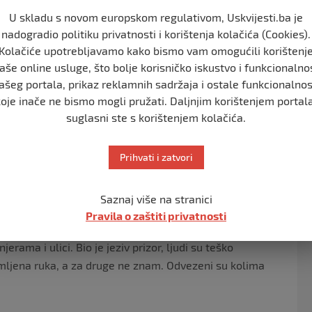
U skladu s novom europskom regulativom, Uskvijesti.ba je
, star oko 60 godina, koji je pod punim gasom, oborio
nadogradio politiku privatnosti i korištenja kolačića (Cookies).
Kolačiće upotrebljavamo kako bismo vam omogućili korištenj
aše online usluge, što bolje korisničko iskustvo i funkcionalno
ašeg portala, prikaz reklamnih sadržaja i ostale funkcionalnos
udenata. Iz pravca Studentskog trga naišlo je jedno
koje inače ne bismo mogli pružati. Daljnjim korištenjem portala
 da se jedan čovek pomjeri kako bi on skrenuo udesno.
suglasni ste s korištenjem kolačića.
ljudi koji su se nalazili na pješačkom prijelazu. Tada su
 na pješačkom prijelazu – navodi očevidac N. B. za portal
Prihvati i zatvori
Saznaj više na stranici
mjesta, umjesto da zaustavi vozilo, nepoznati muškarac
Pravila o zaštiti privatnosti
erama i ulici. Bio je jeziv prizor, ljudi su teško
mljena ruka, a za druge ne znam. Odvezeni su kolima