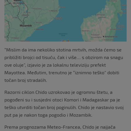
o
o
k
“Mislim da ima nekoliko stotina mrtvih, možda ćemo se
približiti brojci od tisuću, čak i više… s obzirom na snagu
ove oluje”, izjavio je za lokalnu televiziju prefekt
Mayottea. Međutim, trenutno je “iznimno teško” dobiti
točan broj stradalih.
Razorni ciklon Chido uzrokovao je ogromnu štetu, a
pogođeni su i susjedni otoci Komori i Madagaskar pa je
teško utvrditi točan broj poginulih. Chido je nastavio svoj
put pa je nakon toga pogodio i Mozambik.
Prema prognozama Meteo-Francea, Chido je najjača