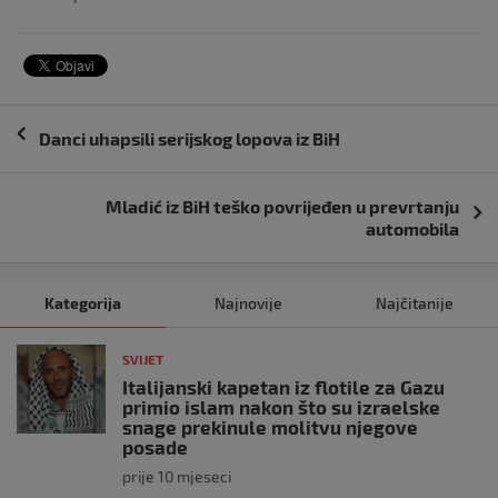
Navigacija
Danci uhapsili serijskog lopova iz BiH
objava
Mladić iz BiH teško povrijeđen u prevrtanju
automobila
Kategorija
Najnovije
Najčitanije
SVIJET
Italijanski kapetan iz flotile za Gazu
primio islam nakon što su izraelske
snage prekinule molitvu njegove
posade
prije 10 mjeseci