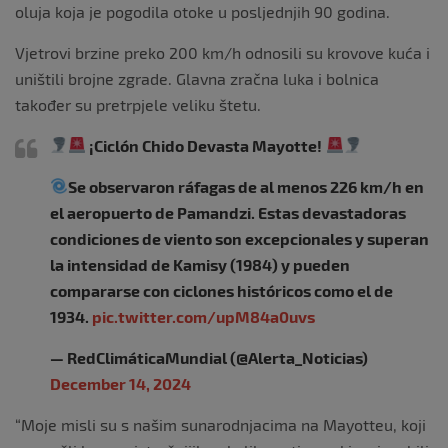
oluja koja je pogodila otoke u posljednjih 90 godina.
Vjetrovi brzine preko 200 km/h odnosili su krovove kuća i
uništili brojne zgrade. Glavna zračna luka i bolnica
također su pretrpjele veliku štetu.
¡Ciclón Chido Devasta Mayotte!
Se observaron ráfagas de al menos 226 km/h en
el aeropuerto de Pamandzi. Estas devastadoras
condiciones de viento son excepcionales y superan
la intensidad de Kamisy (1984) y pueden
compararse con ciclones históricos como el de
1934.
pic.twitter.com/upM84a0uvs
— RedClimáticaMundial (@Alerta_Noticias)
December 14, 2024
“Moje misli su s našim sunarodnjacima na Mayotteu, koji