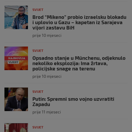
SVIJET
Brod “Mikeno” probio izraelsku blokadu
i uplovio u Gazu – kapetan iz Sarajeva
vijori zastavu BiH
prije 10 mjeseci
SVIJET
Opsadno stanje u Münchenu, odjeknulo
nekoliko eksplozija: Ima žrtava,
policijske snage na terenu
prije 10 mjeseci
SVIJET
Putin: Spremni smo vojno uzvratiti
Zapadu
prije 11 mjeseci
SVIJET