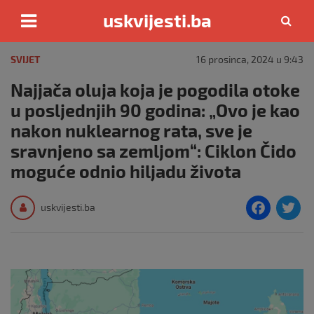
uskvijesti.ba
Skip
to
SVIJET
16 prosinca, 2024 u 9:43
content
Najjača oluja koja je pogodila otoke
u posljednjih 90 godina: „Ovo je kao
nakon nuklearnog rata, sve je
sravnjeno sa zemljom“: Ciklon Čido
moguće odnio hiljadu života
F
T
uskvijesti.ba
a
c
i
e
e
b