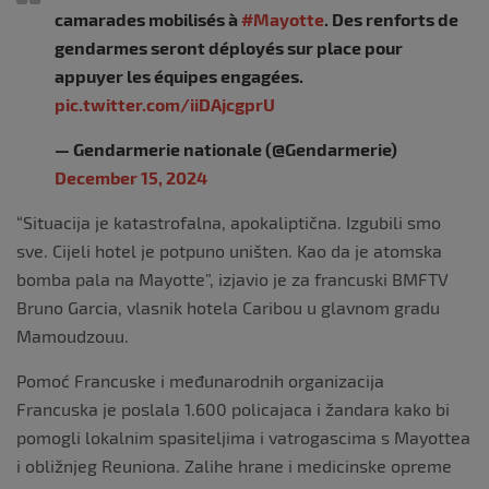
camarades mobilisés à
#Mayotte
. Des renforts de
gendarmes seront déployés sur place pour
appuyer les équipes engagées.
pic.twitter.com/iiDAjcgprU
— Gendarmerie nationale (@Gendarmerie)
December 15, 2024
“Situacija je katastrofalna, apokaliptična. Izgubili smo
sve. Cijeli hotel je potpuno uništen. Kao da je atomska
bomba pala na Mayotte”, izjavio je za francuski BMFTV
Bruno Garcia, vlasnik hotela Caribou u glavnom gradu
Mamoudzouu.
Pomoć Francuske i međunarodnih organizacija
Francuska je poslala 1.600 policajaca i žandara kako bi
pomogli lokalnim spasiteljima i vatrogascima s Mayottea
i obližnjeg Reuniona. Zalihe hrane i medicinske opreme