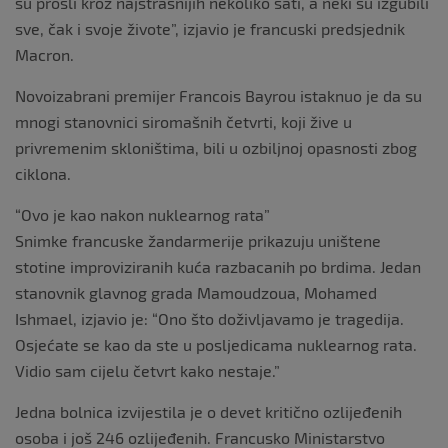
su prošli kroz najstrašnijih nekoliko sati, a neki su izgubili
sve, čak i svoje živote”, izjavio je francuski predsjednik
Macron.
Novoizabrani premijer Francois Bayrou istaknuo je da su
mnogi stanovnici siromašnih četvrti, koji žive u
privremenim skloništima, bili u ozbiljnoj opasnosti zbog
ciklona.
“Ovo je kao nakon nuklearnog rata”
Snimke francuske žandarmerije prikazuju uništene
stotine improviziranih kuća razbacanih po brdima. Jedan
stanovnik glavnog grada Mamoudzoua, Mohamed
Ishmael, izjavio je: “Ono što doživljavamo je tragedija.
Osjećate se kao da ste u posljedicama nuklearnog rata.
Vidio sam cijelu četvrt kako nestaje.”
Jedna bolnica izvijestila je o devet kritično ozlijeđenih
osoba i još 246 ozlijeđenih. Francusko Ministarstvo