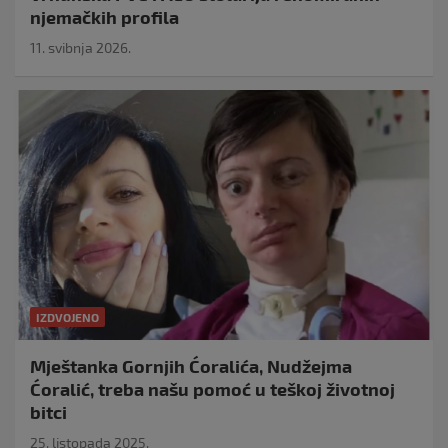
njemačkih profila
11. svibnja 2026.
IZDVOJENO
Mještanka Gornjih Ćoralića, Nudžejma
Ćoralić, treba našu pomoć u teškoj životnoj
bitci
25. listopada 2025.