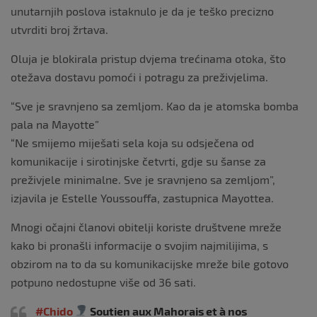
unutarnjih poslova istaknulo je da je teško precizno
utvrditi broj žrtava.
Oluja je blokirala pristup dvjema trećinama otoka, što
otežava dostavu pomoći i potragu za preživjelima.
“Sve je sravnjeno sa zemljom. Kao da je atomska bomba
pala na Mayotte”
“Ne smijemo miješati sela koja su odsječena od
komunikacije i sirotinjske četvrti, gdje su šanse za
preživjele minimalne. Sve je sravnjeno sa zemljom”,
izjavila je Estelle Youssouffa, zastupnica Mayottea.
Mnogi očajni članovi obitelji koriste društvene mreže
kako bi pronašli informacije o svojim najmilijima, s
obzirom na to da su komunikacijske mreže bile gotovo
potpuno nedostupne više od 36 sati.
#Chido
Soutien aux Mahorais et à nos