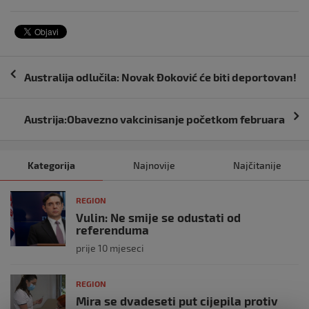
Navigacija
Australija odlučila: Novak Đoković će biti deportovan!
objava
Austrija:Obavezno vakcinisanje početkom februara
Kategorija
Najnovije
Najčitanije
REGION
Vulin: Ne smije se odustati od
referenduma
prije 10 mjeseci
REGION
Mira se dvadeseti put cijepila protiv