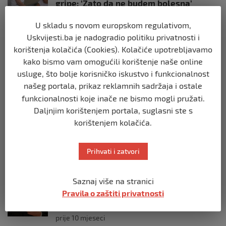
gripe: ‘Zato da ne budem bolesna’
prije 10 mjeseci
U skladu s novom europskom regulativom,
Uskvijesti.ba je nadogradio politiku privatnosti i
REGION
korištenja kolačića (Cookies). Kolačiće upotrebljavamo
Predsjednik Srbije Aleksandar Vučić
kako bismo vam omogućili korištenje naše online
poslao vijenac: Posljednji pozdrav
Halidu
usluge, što bolje korisničko iskustvo i funkcionalnost
našeg portala, prikaz reklamnih sadržaja i ostale
prije 10 mjeseci
funkcionalnosti koje inače ne bismo mogli pružati.
Daljnjim korištenjem portala, suglasni ste s
REGION
korištenjem kolačića.
Koza ogrebala dijete u zoološkom vrtu,
roditelji zvali hitnu i policiju: “Došli su
uhapsiti kozu”
Prihvati i zatvori
prije 10 mjeseci
Saznaj više na stranici
REGION
Pravila o zaštiti privatnosti
Vučić dramatično: “Biće rata, Vojska
Srbije je spremna”
prije 10 mjeseci