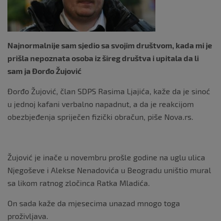
k
Najnormalnije sam sjedio sa svojim društvom, kada mi je
prišla nepoznata osoba iz šireg društva i upitala da li
sam ja Đorđo Žujović
Đorđo Žujović, član SDPS Rasima Ljajića, kaže da je sinoć
u jednoj kafani verbalno napadnut, a da je reakcijom
obezbjeđenja spriječen fizički obračun, piše Nova.rs.
Žujović je inače u novembru prošle godine na uglu ulica
Njegoševe i Alekse Nenadovića u Beogradu uništio mural
sa likom ratnog zločinca Ratka Mladića.
On sada kaže da mjesecima unazad mnogo toga
proživljava.