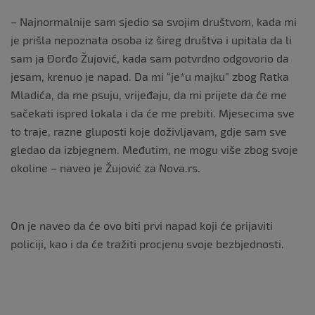
– Najnormalnije sam sjedio sa svojim društvom, kada mi
je prišla nepoznata osoba iz šireg društva i upitala da li
sam ja Đorđo Žujović, kada sam potvrdno odgovorio da
jesam, krenuo je napad. Da mi “je*u majku” zbog Ratka
Mladića, da me psuju, vrijeđaju, da mi prijete da će me
sačekati ispred lokala i da će me prebiti. Mjesecima sve
to traje, razne gluposti koje doživljavam, gdje sam sve
gledao da izbjegnem. Međutim, ne mogu više zbog svoje
okoline – naveo je Žujović za Nova.rs.
On je naveo da će ovo biti prvi napad koji će prijaviti
policiji, kao i da će tražiti procjenu svoje bezbjednosti.