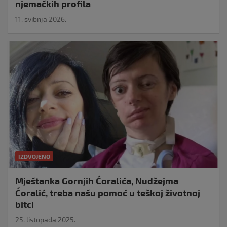
njemačkih profila
11. svibnja 2026.
IZDVOJENO
Mještanka Gornjih Ćoralića, Nudžejma
Ćoralić, treba našu pomoć u teškoj životnoj
bitci
25. listopada 2025.