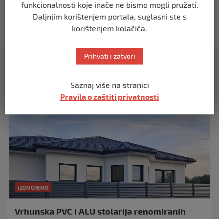
funkcionalnosti koje inače ne bismo mogli pružati.
Vučić dramatično: “Biće rata, Vojska
Daljnjim korištenjem portala, suglasni ste s
Srbije je spremna”
korištenjem kolačića.
prije 10 mjeseci
Prihvati i zatvori
Izdvojeno
Saznaj više na stranici
Pravila o zaštiti privatnosti
IZDVOJENO
Vrhunska PVC i ALU stolarija renomiranih