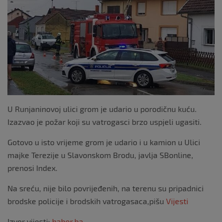
k
U Runjaninovoj ulici grom je udario u porodičnu kuću.
Izazvao je požar koji su vatrogasci brzo uspjeli ugasiti.
Gotovo u isto vrijeme grom je udario i u kamion u Ulici
majke Terezije u Slavonskom Brodu, javlja SBonline,
prenosi Index.
Na sreću, nije bilo povrijeđenih, na terenu su pripadnici
brodske policije i brodskih vatrogasaca,pišu
Vijesti
Izvor vijesti:
haber.ba