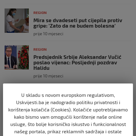
REGION
Mira se dvadeseti put cijepila protiv
gripe: ‘Zato da ne budem bolesna’
prije 10 mjeseci
REGION
Predsjednik Srbije Aleksandar Vučić
poslao vijenac: Posljednji pozdrav
Halidu
prije 10 mjeseci
REGION
U skladu s novom europskom regulativom,
Koza ogrebala dijete u zoološkom vrtu,
Uskvijesti.ba je nadogradio politiku privatnosti i
roditelji zvali hitnu i policiju: “Došli su
korištenja kolačića (Cookies). Kolačiće upotrebljavamo
uhapsiti kozu”
kako bismo vam omogućili korištenje naše online
prije 10 mjeseci
usluge, što bolje korisničko iskustvo i funkcionalnost
našeg portala, prikaz reklamnih sadržaja i ostale
REGION