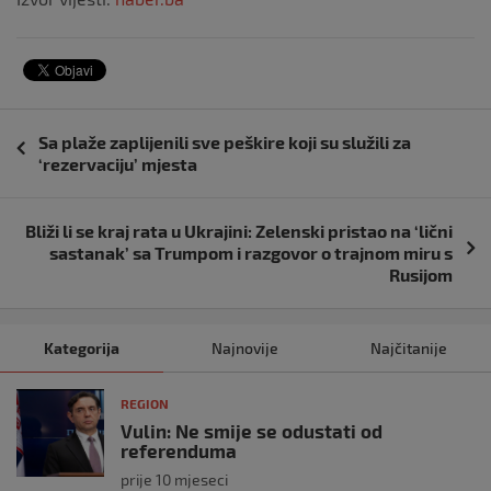
Navigacija
Sa plaže zaplijenili sve peškire koji su služili za
objava
‘rezervaciju’ mjesta
Bliži li se kraj rata u Ukrajini: Zelenski pristao na ‘lični
sastanak’ sa Trumpom i razgovor o trajnom miru s
Rusijom
Kategorija
Najnovije
Najčitanije
REGION
Vulin: Ne smije se odustati od
referenduma
prije 10 mjeseci