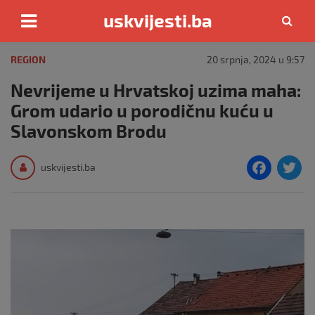
uskvijesti.ba
Skip
to
REGION
20 srpnja, 2024 u 9:57
content
Nevrijeme u Hrvatskoj uzima maha:
Grom udario u porodičnu kuću u
Slavonskom Brodu
F
T
uskvijesti.ba
a
c
i
e
e
b
o
o