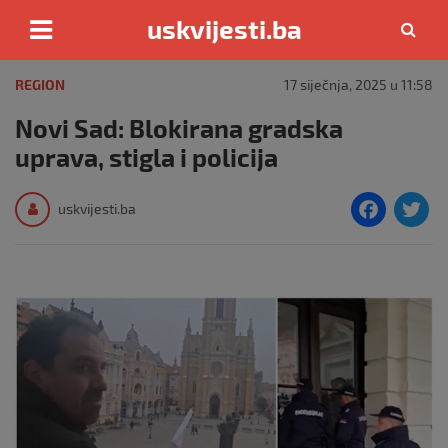
uskvijesti.ba
Skip
to
REGION
17 siječnja, 2025 u 11:58
content
Novi Sad: Blokirana gradska
uprava, stigla i policija
F
T
uskvijesti.ba
a
c
i
e
e
b
o
o
k