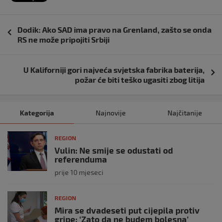
Navigacija
Dodik: Ako SAD ima pravo na Grenland, zašto se onda
objava
RS ne može pripojiti Srbiji
U Kaliforniji gori najveća svjetska fabrika baterija,
požar će biti teško ugasiti zbog litija
Kategorija
Najnovije
Najčitanije
REGION
Vulin: Ne smije se odustati od
referenduma
prije 10 mjeseci
REGION
Mira se dvadeseti put cijepila protiv
gripe: ‘Zato da ne budem bolesna’