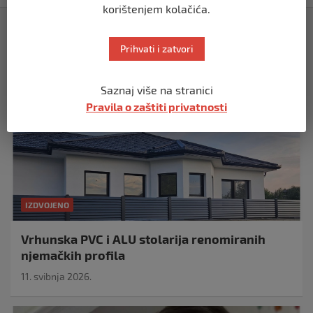
korištenjem kolačića.
Izdvojeno
Prihvati i zatvori
Saznaj više na stranici
Pravila o zaštiti privatnosti
IZDVOJENO
Vrhunska PVC i ALU stolarija renomiranih
njemačkih profila
11. svibnja 2026.