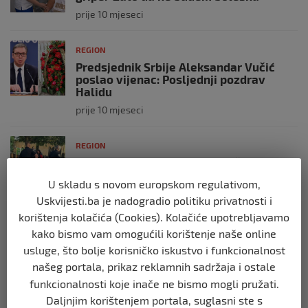
prije 10 mjeseci
REGION
Predsjednik Srbije Aleksandar Vučić
poslao vijenac: Posljednji pozdrav
Halidu
prije 10 mjeseci
REGION
Koza ogrebala dijete u zoološkom vrtu,
roditelji zvali hitnu i policiju: “Došli su
U skladu s novom europskom regulativom,
uhapsiti kozu”
Uskvijesti.ba je nadogradio politiku privatnosti i
prije 10 mjeseci
korištenja kolačića (Cookies). Kolačiće upotrebljavamo
kako bismo vam omogućili korištenje naše online
REGION
usluge, što bolje korisničko iskustvo i funkcionalnost
Vučić dramatično: “Biće rata, Vojska
našeg portala, prikaz reklamnih sadržaja i ostale
Srbije je spremna”
funkcionalnosti koje inače ne bismo mogli pružati.
prije 10 mjeseci
Daljnjim korištenjem portala, suglasni ste s