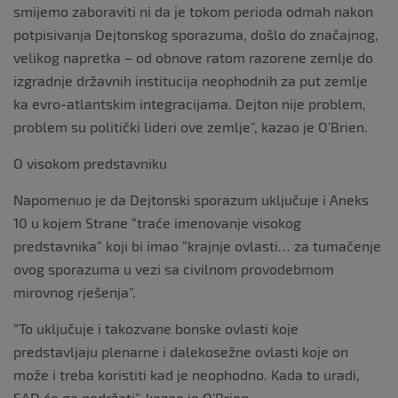
smijemo zaboraviti ni da je tokom perioda odmah nakon
potpisivanja Dejtonskog sporazuma, došlo do značajnog,
velikog napretka – od obnove ratom razorene zemlje do
izgradnje državnih institucija neophodnih za put zemlje
ka evro-atlantskim integracijama. Dejton nije problem,
problem su politički lideri ove zemlje”, kazao je O’Brien.
O visokom predstavniku
Napomenuo je da Dejtonski sporazum uključuje i Aneks
10 u kojem Strane “traće imenovanje visokog
predstavnika” koji bi imao “krajnje ovlasti… za tumačenje
ovog sporazuma u vezi sa civilnom provodebmom
mirovnog rješenja”.
“To uključuje i takozvane bonske ovlasti koje
predstavljaju plenarne i dalekosežne ovlasti koje on
može i treba koristiti kad je neophodno. Kada to uradi,
SAD će ga podržati”, kazao je O’Brien.