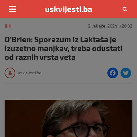
uskvijesti.ba
Skip
to
BIH
2 veljače, 2024 u 20:32
content
O’Brien: Sporazum iz Laktaša je
izuzetno manjkav, treba odustati
od raznih vrsta veta
F
T
uskvijesti.ba
a
c
i
e
e
b
o
o