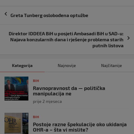
Navigacija
Greta Tunberg oslobođena optužbe
objava
Direktor IDDEEA BiH u posjeti Ambasadi BiH u SAD-u:
Najava konzularnih dana i rješenje problema starih
putnih listova
Kategorija
Najnovije
Najčitanije
BIH
Ravnopravnost da — politička
manipulacija ne
prije 2 mjeseca
BIH
Postoje razne špekulacije oko ukidanja
OHR-a – šta vi mislite?