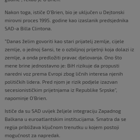
Nakon toga, ističe O’Brien, bio je uključen u Dejtonski
mirovni proces 1995. godine kao izaslanik predsjednika
SAD-a Billa Clintona.
“Danas želim govoriti kao stari prijatelj zemlje, cijele
zemlje, o jednoj šansi, te o ozbiljnoj prijetnji koja dolazi iz
zemlje, a onda predložiti pravac djelovanja. Ono što
mene brine jednostavno je: BiH rizikuje da propusti
naredni voz prema Evropi zbog ličnih interesa njenih
političkih lidera. Pred njom je rizik podjele izazvan
secesionističkim prijetnjama iz Republike Srpske”,
napominje O’Brien.
Ističe da su SAD uvijek željele integraciju Zapadnog
Balkana u euroatlantskim institucijama. Smatra da se
regija približava ključnom trenutku u kojem postoji
mogućnost za napredak.