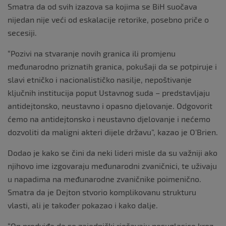
Smatra da od svih izazova sa kojima se BiH suočava
nijedan nije veći od eskalacije retorike, posebno priče o
secesiji.
“Pozivi na stvaranje novih granica ili promjenu
međunarodno priznatih granica, pokušaji da se potpiruje i
slavi etničko i nacionalističko nasilje, nepoštivanje
ključnih institucija poput Ustavnog suda – predstavljaju
antidejtonsko, neustavno i opasno djelovanje. Odgovorit
ćemo na antidejtonsko i neustavno djelovanje i nećemo
dozvoliti da maligni akteri dijele državu”, kazao je O’Brien.
Dodao je kako se čini da neki lideri misle da su važniji ako
njihovo ime izgovaraju međunarodni zvaničnici, te uživaju
u napadima na međunarodne zvaničnike poimenično.
Smatra da je Dejton stvorio komplikovanu strukturu
vlasti, ali je također pokazao i kako dalje.
“On predviđa da se zajednički rješavaju nesuglasice kroz