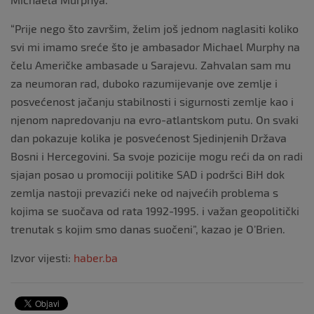
“Prije nego što završim, želim još jednom naglasiti koliko
svi mi imamo sreće što je ambasador Michael Murphy na
čelu Američke ambasade u Sarajevu. Zahvalan sam mu
za neumoran rad, duboko razumijevanje ove zemlje i
posvećenost jačanju stabilnosti i sigurnosti zemlje kao i
njenom napredovanju na evro-atlantskom putu. On svaki
dan pokazuje kolika je posvećenost Sjedinjenih Država
Bosni i Hercegovini. Sa svoje pozicije mogu reći da on radi
sjajan posao u promociji politike SAD i podršci BiH dok
zemlja nastoji prevazići neke od najvećih problema s
kojima se suočava od rata 1992-1995. i važan geopolitički
trenutak s kojim smo danas suočeni”, kazao je O’Brien.
Izvor vijesti:
haber.ba