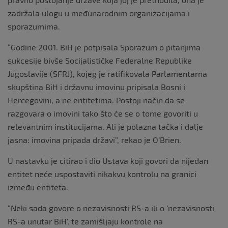
zadržala ulogu u međunarodnim organizacijama i
sporazumima.
“Godine 2001. BiH je potpisala Sporazum o pitanjima
sukcesije bivše Socijalističke Federalne Republike
Jugoslavije (SFRJ), kojeg je ratifikovala Parlamentarna
skupština BiH i državnu imovinu pripisala Bosni i
Hercegovini, a ne entitetima. Postoji način da se
razgovara o imovini tako što će se o tome govoriti u
relevantnim institucijama. Ali je polazna tačka i dalje
jasna: imovina pripada državi”, rekao je O’Brien.
U nastavku je citirao i dio Ustava koji govori da nijedan
entitet neće uspostaviti nikakvu kontrolu na granici
između entiteta.
“Neki sada govore o nezavisnosti RS-a ili o ‘nezavisnosti
RS-a unutar BiH’, te zamišljaju kontrole na