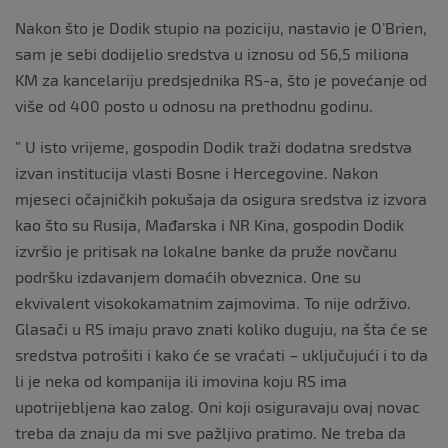
Nakon što je Dodik stupio na poziciju, nastavio je O’Brien,
sam je sebi dodijelio sredstva u iznosu od 56,5 miliona
KM za kancelariju predsjednika RS-a, što je povećanje od
više od 400 posto u odnosu na prethodnu godinu.
” U isto vrijeme, gospodin Dodik traži dodatna sredstva
izvan institucija vlasti Bosne i Hercegovine. Nakon
mjeseci očajničkih pokušaja da osigura sredstva iz izvora
kao što su Rusija, Mađarska i NR Kina, gospodin Dodik
izvršio je pritisak na lokalne banke da pruže novčanu
podršku izdavanjem domaćih obveznica. One su
ekvivalent visokokamatnim zajmovima. To nije održivo.
Glasači u RS imaju pravo znati koliko duguju, na šta će se
sredstva potrošiti i kako će se vraćati – uključujući i to da
li je neka od kompanija ili imovina koju RS ima
upotrijebljena kao zalog. Oni koji osiguravaju ovaj novac
treba da znaju da mi sve pažljivo pratimo. Ne treba da