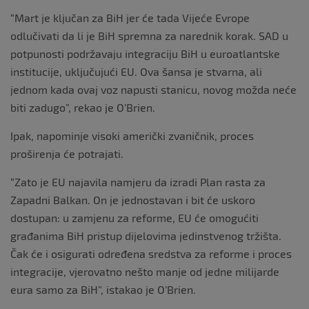
“Mart je ključan za BiH jer će tada Vijeće Evrope
odlučivati da li je BiH spremna za narednik korak. SAD u
potpunosti podržavaju integraciju BiH u euroatlantske
institucije, uključujući EU. Ova šansa je stvarna, ali
jednom kada ovaj voz napusti stanicu, novog možda neće
biti zadugo”, rekao je O’Brien.
Ipak, napominje visoki američki zvaničnik, proces
proširenja će potrajati.
“Zato je EU najavila namjeru da izradi Plan rasta za
Zapadni Balkan. On je jednostavan i bit će uskoro
dostupan: u zamjenu za reforme, EU će omogućiti
građanima BiH pristup dijelovima jedinstvenog tržišta.
Čak će i osigurati određena sredstva za reforme i proces
integracije, vjerovatno nešto manje od jedne milijarde
eura samo za BiH”, istakao je O’Brien.