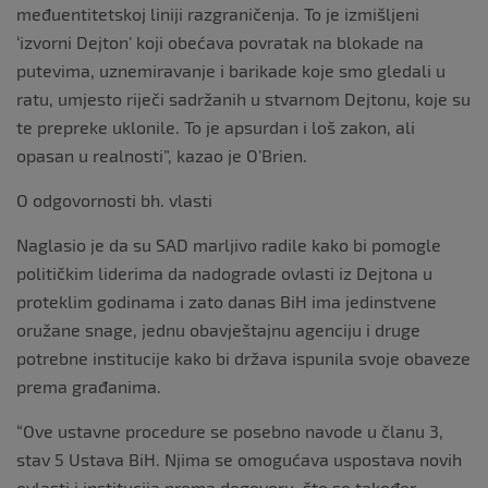
međuentitetskoj liniji razgraničenja. To je izmišljeni
‘izvorni Dejton’ koji obećava povratak na blokade na
putevima, uznemiravanje i barikade koje smo gledali u
ratu, umjesto riječi sadržanih u stvarnom Dejtonu, koje su
te prepreke uklonile. To je apsurdan i loš zakon, ali
opasan u realnosti”, kazao je O’Brien.
O odgovornosti bh. vlasti
Naglasio je da su SAD marljivo radile kako bi pomogle
političkim liderima da nadograde ovlasti iz Dejtona u
proteklim godinama i zato danas BiH ima jedinstvene
oružane snage, jednu obavještajnu agenciju i druge
potrebne institucije kako bi država ispunila svoje obaveze
prema građanima.
“Ove ustavne procedure se posebno navode u članu 3,
stav 5 Ustava BiH. Njima se omogućava uspostava novih
ovlasti i institucija prema dogovoru, što se također