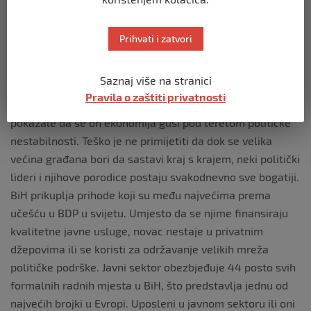
O liderima u Bosni i Hercegovini.
Prihvati i zatvori
O’Brien je dodao da političari nacionalisti pokušavaju
oslabiti institucije, prijete otcjepljenje ili rasplamsavaju
plamen nepovjerenja i podjela.
Saznaj više na stranici
Pravila o zaštiti privatnosti
“Zašto to rade? Brojne su studije, jedna za drugom,
pokazale da se bh ekonomija guši pod teretom političke
nestabilnosti. Teško je ne primijetiti da dok se velika
većina građana bori da sastavi kraj s krajem, neki politički
lideri i njihove porodice postaju svakodnevno sve bogatiji.
BiH prikuplja prihode koji su među najvećima prema
učešću u BDP u svijetu. Umjesto da se njime finansiraju
kvalitetne javne usluge, novac nestaje u privatnim
džepovima ili se koristi za održavanje velikih mreža
političke podrške. Javni sektor obezbjeđuje 44 posto svih
formalnih radnih mjesta u BiH, što predstavlja jednu od
najvećih brojki u Evropi. Uposleni u javnom sektoru ili oni