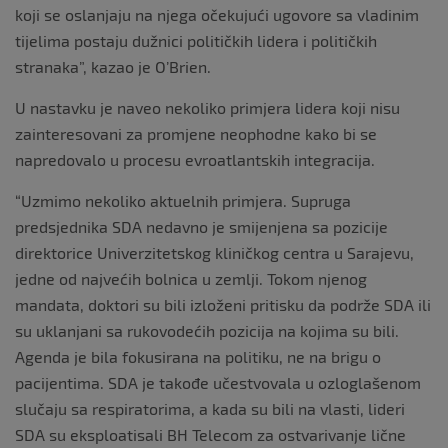
koji se oslanjaju na njega očekujući ugovore sa vladinim
tijelima postaju dužnici političkih lidera i političkih
stranaka”, kazao je O’Brien.
U nastavku je naveo nekoliko primjera lidera koji nisu
zainteresovani za promjene neophodne kako bi se
napredovalo u procesu evroatlantskih integracija.
“Uzmimo nekoliko aktuelnih primjera. Supruga
predsjednika SDA nedavno je smijenjena sa pozicije
direktorice Univerzitetskog kliničkog centra u Sarajevu,
jedne od najvećih bolnica u zemlji. Tokom njenog
mandata, doktori su bili izloženi pritisku da podrže SDA ili
su uklanjani sa rukovodećih pozicija na kojima su bili.
Agenda je bila fokusirana na politiku, ne na brigu o
pacijentima. SDA je takođe učestvovala u ozloglašenom
slučaju sa respiratorima, a kada su bili na vlasti, lideri
SDA su eksploatisali BH Telecom za ostvarivanje lične