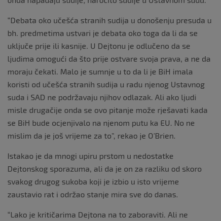
“Debata oko učešća stranih sudija u donošenju presuda u
bh. predmetima ustvari je debata oko toga da li da se
uključe prije ili kasnije. U Dejtonu je odlučeno da se
ljudima omogući da što prije ostvare svoja prava, a ne da
moraju čekati. Malo je sumnje u to da li je BiH imala
koristi od učešća stranih sudija u radu njenog Ustavnog
suda i SAD ne podržavaju njihov odlazak. Ali ako ljudi
misle drugačije onda se ovo pitanje može rješavati kada
se BiH bude ocjenjivalo na njenom putu ka EU. No ne
mislim da je još vrijeme za to”, rekao je O’Brien.
Istakao je da mnogi upiru prstom u nedostatke
Dejtonskog sporazuma, ali da je on za razliku od skoro
svakog drugog sukoba koji je izbio u isto vrijeme
zaustavio rat i održao stanje mira sve do danas.
“Lako je kritičarima Dejtona na to zaboraviti. Ali ne