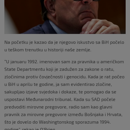
k
Na početku je kazao da je njegovo iskustvo sa BiH počelo
u teškom trenutku u historiji naše zemlje.
“U januaru 1992. imenovan sam za pravnika u američkom
State Departmentu koji je zadužen za zakone o ratu,
zločinima protiv čovječnosti i genocidu. Kada je rat počeo
u BiH u aprilu te godine, ja sam evidentirao zločine,
sakupljao izjave svjedoka i dokaze, te pomogao da se
uspostavi Međunarodni tribunal. Kada su SAD počele
predvoditi mirovne pregovore, radio sam kao glavni
pravnik za mirovne pregovore između Bošnjaka i Hrvata,
što je dovelo do Washingtonskog sporazuma 1994.
godine”, rekao je O’Brien.