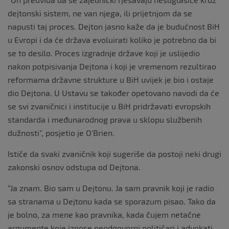
dejtonski sistem, ne van njega, ili prijetnjom da se
napusti taj proces. Dejton jasno kaže da je budućnost BiH
u Evropi i da će država evoluirati koliko je potrebno da bi
se to desilo. Proces izgradnje države koji je uslijedio
nakon potpisivanja Dejtona i koji je vremenom rezultirao
reformama državne strukture u BiH uvijek je bio i ostaje
dio Dejtona. U Ustavu se također opetovano navodi da će
se svi zvaničnici i institucije u BiH pridržavati evropskih
standarda i međunarodnog prava u sklopu službenih
dužnosti”, posjetio je O’Brien.
Ističe da svaki zvaničnik koji sugeriše da postoji neki drugi
zakonski osnov odstupa od Dejtona.
“Ja znam. Bio sam u Dejtonu. Ja sam pravnik koji je radio
sa stranama u Dejtonu kada se sporazum pisao. Tako da
je bolno, za mene kao pravnika, kada čujem netačne
argumente koje iznose neodgovorni političari i advokati