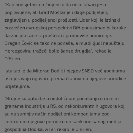
“Kao podsjetnik na činjenicu da neke stvari jesu
popravljene, ali Grad Mostar je i dalje podijeljen,
zaglavljen u podijeljenoj prošlosti. Lider koji je istinski
posvećen evropskoj perspektivi BiH poduzimao bi korake
da zacijeli rane iz prošlosti i promoviše pomirenje.
Dragan Čović se tako ne ponaša, a mladi ljudi napuštaju
Hercegovinu tražeći bolje šanse drugdje”, rekao je
O’Brien.
Istakao je da Milorad Dodik i njegov SNSD već godinama
usmjeravaju ugovore prema članovima njegove porodice i
prijateljima.
“Brojne su optužbe o nedoličnom ponašanju u raznim
granama industrije u RS, od nekonkurentnih ugovora koji
su na sumnjiv način dodijeljeni kompanijama pod
kontrolom njegove porodice do sankcionisanog medija
gospodina Dodika, ATV”, rekao je O’Brien.