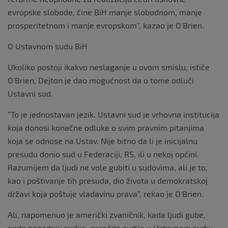
evropske slobode, čine BiH manje slobodnom, manje
prosperitetnom i manje evropskom”, kazao je O’Brien.
O Ustavnom sudu BiH
Ukoliko postoji ikakvo neslaganje u ovom smislu, ističe
O’Brien, Dejton je dao mogućnost da o tome odluči
Ustavni sud.
“To je jednostavan jezik. Ustavni sud je vrhovna institucija
koja donosi konačne odluke o svim pravnim pitanjima
koja se odnose na Ustav. Nije bitno da li je inicijalnu
presudu donio sud u Federaciji, RS, ili u nekoj općini.
Razumijem da ljudi ne vole gubiti u sudovima, ali je to,
kao i poštivanje tih presuda, dio života u demokratskoj
državi koja poštuje vladavinu prava”, rekao je O’Brien.
Ali, napomenuo je američki zvaničnik, kada ljudi gube,
onda napadaju sudije, naročito sudije u Ustavnom sudu.