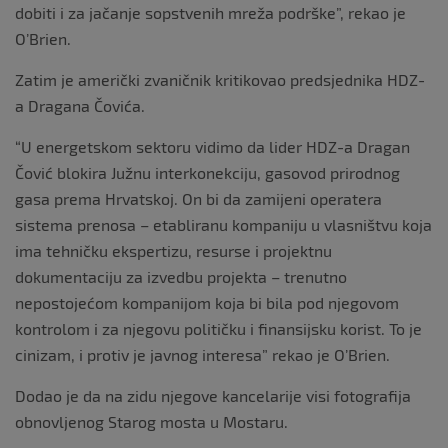
dobiti i za jačanje sopstvenih mreža podrške”, rekao je
O’Brien.
Zatim je američki zvaničnik kritikovao predsjednika HDZ-
a Dragana Čovića.
“U energetskom sektoru vidimo da lider HDZ-a Dragan
Čović blokira Južnu interkonekciju, gasovod prirodnog
gasa prema Hrvatskoj. On bi da zamijeni operatera
sistema prenosa – etabliranu kompaniju u vlasništvu koja
ima tehničku ekspertizu, resurse i projektnu
dokumentaciju za izvedbu projekta – trenutno
nepostojećom kompanijom koja bi bila pod njegovom
kontrolom i za njegovu političku i finansijsku korist. To je
cinizam, i protiv je javnog interesa” rekao je O’Brien.
Dodao je da na zidu njegove kancelarije visi fotografija
obnovljenog Starog mosta u Mostaru.