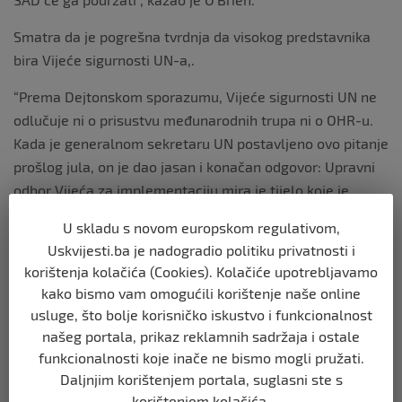
Smatra da je pogrešna tvrdnja da visokog predstavnika
bira Vijeće sigurnosti UN-a,.
“Prema Dejtonskom sporazumu, Vijeće sigurnosti UN ne
odlučuje ni o prisustvu međunarodnih trupa ni o OHR-u.
Kada je generalnom sekretaru UN postavljeno ovo pitanje
prošlog jula, on je dao jasan i konačan odgovor: Upravni
odbor Vijeća za implementaciju mira je tijelo koje je
relevantno za imenovanje visokog predstavnika. Svaki
U skladu s novom europskom regulativom,
drugi odgovor je potpuno pogrešan”, smatra O’Brien.
Uskvijesti.ba je nadogradio politiku privatnosti i
korištenja kolačića (Cookies). Kolačiće upotrebljavamo
Tvrdi da sve lažne tvrdnje imaju za cilj podrivanje
kako bismo vam omogućili korištenje naše online
Dejtonskog sporazuma uključujući državne institucije.
usluge, što bolje korisničko iskustvo i funkcionalnost
“Karadžić, Krajišnik i ostali pokušali su primijeniti isti
našeg portala, prikaz reklamnih sadržaja i ostale
pristup devedesetih godina prošlog stoljeća. Mi to
funkcionalnosti koje inače ne bismo mogli pružati.
Daljnjim korištenjem portala, suglasni ste s
nećemo dozvoliti”, kazao je O’Brien.
korištenjem kolačića.