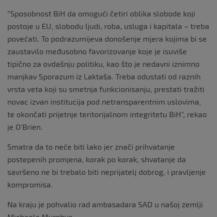
“Sposobnost BiH da omogući četiri oblika slobode koji
postoje u EU, slobodu ljudi, roba, usluga i kapitala – treba
povećati. To podrazumijeva donošenje mjera kojima bi se
zaustavilo međusobno favorizovanje koje je isuviše
tipično za ovdašnju politiku, kao što je nedavni iznimno
manjkav Sporazum iz Laktaša. Treba odustati od raznih
vrsta veta koji su smetnja funkcionisanju, prestati tražiti
novac izvan institucija pod netransparentnim uslovima,
te okončati prijetnje teritorijalnom integritetu BiH”, rekao
je O’Brien.
Smatra da to neće biti lako jer znači prihvatanje
postepenih promjena, korak po korak, shvatanje da
savršeno ne bi trebalo biti neprijatelj dobrog, i pravljenje
kompromisa.
Na kraju je pohvalio rad ambasadara SAD u našoj zemlji
Michaela Murphya.