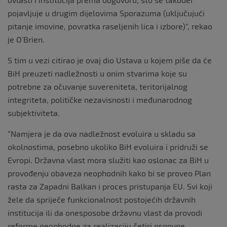
pojavljuje u drugim dijelovima Sporazuma (uključujući
pitanje imovine, povratka raseljenih lica i izbore)”, rekao
je O’Brien.
S tim u vezi citirao je ovaj dio Ustava u kojem piše da će
BiH preuzeti nadležnosti u onim stvarima koje su
potrebne za očuvanje suvereniteta, teritorijalnog
integriteta, političke nezavisnosti i međunarodnog
subjektiviteta.
“Namjera je da ova nadležnost evoluira u skladu sa
okolnostima, posebno ukoliko BiH evoluira i pridruži se
Evropi. Državna vlast mora služiti kao oslonac za BiH u
provođenju obaveza neophodnih kako bi se proveo Plan
rasta za Zapadni Balkan i proces pristupanja EU. Svi koji
žele da spriječe funkcionalnost postojećih državnih
institucija ili da onesposobe državnu vlast da provodi
reforme neophodne za realizaciju četiri osnovne