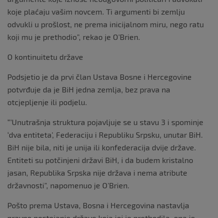
koje plaćaju vašim novcem. Ti argumenti bi zemlju
odvukli u prošlost, ne prema inicijalnom miru, nego ratu
koji mu je prethodio”, rekao je O’Brien.
O kontinuitetu države
Podsjetio je da prvi član Ustava Bosne i Hercegovine
potvrđuje da je BiH jedna zemlja, bez prava na
otcjepljenje ili podjelu.
“‘Unutrašnja struktura pojavljuje se u stavu 3 i spominje
‘dva entiteta’, Federaciju i Republiku Srpsku, unutar BiH.
BiH nije bila, niti je unija ili konfederacija dvije države.
Entiteti su potčinjeni državi BiH, i da budem kristalno
jasan, Republika Srpska nije država i nema atribute
državnosti”, napomenuo je O’Brien.
Pošto prema Ustava, Bosna i Hercegovina nastavlja
pravno postojanje države koja joj je prethodila, ona je