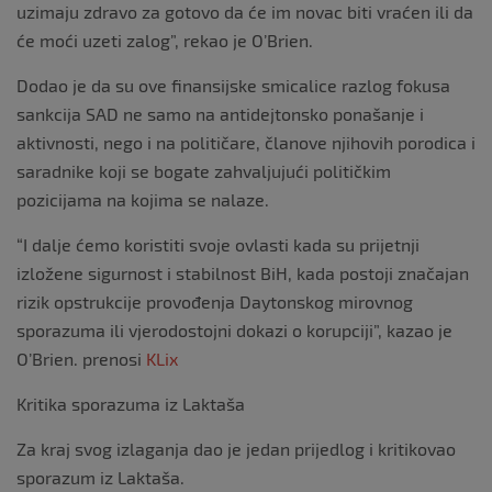
uzimaju zdravo za gotovo da će im novac biti vraćen ili da
će moći uzeti zalog”, rekao je O’Brien.
Dodao je da su ove finansijske smicalice razlog fokusa
sankcija SAD ne samo na antidejtonsko ponašanje i
aktivnosti, nego i na političare, članove njihovih porodica i
saradnike koji se bogate zahvaljujući političkim
pozicijama na kojima se nalaze.
“I dalje ćemo koristiti svoje ovlasti kada su prijetnji
izložene sigurnost i stabilnost BiH, kada postoji značajan
rizik opstrukcije provođenja Daytonskog mirovnog
sporazuma ili vjerodostojni dokazi o korupciji”, kazao je
O’Brien. prenosi
KLix
Kritika sporazuma iz Laktaša
Za kraj svog izlaganja dao je jedan prijedlog i kritikovao
sporazum iz Laktaša.