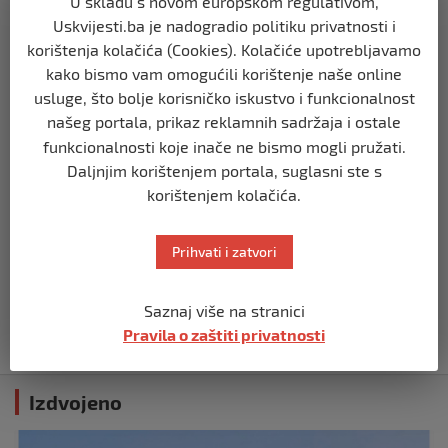
U skladu s novom europskom regulativom,
BIH
Uskvijesti.ba je nadogradio politiku privatnosti i
Zašto Bakir Izetbegović trenutno ima
najveće šanse za povratak u
korištenja kolačića (Cookies). Kolačiće upotrebljavamo
Predsjedništvo BiH
kako bismo vam omogućili korištenje naše online
prije 3 mjeseca
usluge, što bolje korisničko iskustvo i funkcionalnost
našeg portala, prikaz reklamnih sadržaja i ostale
funkcionalnosti koje inače ne bismo mogli pružati.
BIH
Demantij Federalnog ministarstva
Daljnjim korištenjem portala, suglasni ste s
unutrašnjih poslova
korištenjem kolačića.
prije 5 mjeseci
Prihvati i zatvori
BIH
Akcija SIPA-e: Pretresaju se stambeni i
pomoćni objekti
Saznaj više na stranici
Pravila o zaštiti privatnosti
prije 5 mjeseci
Izdvojeno