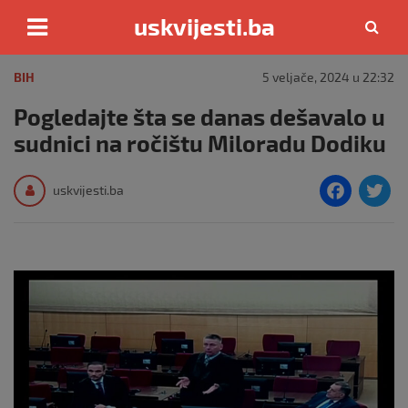
uskvijesti.ba
Skip
to
BIH
5 veljače, 2024 u 22:32
content
Pogledajte šta se danas dešavalo u
sudnici na ročištu Miloradu Dodiku
F
T
uskvijesti.ba
a
c
i
e
e
b
o
o
k