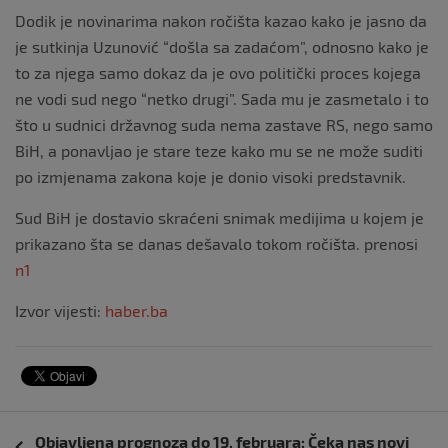
Dodik je novinarima nakon ročišta kazao kako je jasno da
je sutkinja Uzunović “došla sa zadaćom”, odnosno kako je
to za njega samo dokaz da je ovo politički proces kojega
ne vodi sud nego “netko drugi”. Sada mu je zasmetalo i to
što u sudnici državnog suda nema zastave RS, nego samo
BiH, a ponavljao je stare teze kako mu se ne može suditi
po izmjenama zakona koje je donio visoki predstavnik.
Sud BiH je dostavio skraćeni snimak medijima u kojem je
prikazano šta se danas dešavalo tokom ročišta. prenosi
n1
Izvor vijesti:
haber.ba
Navigacija
Objavljena prognoza do 19. februara: Čeka nas novi