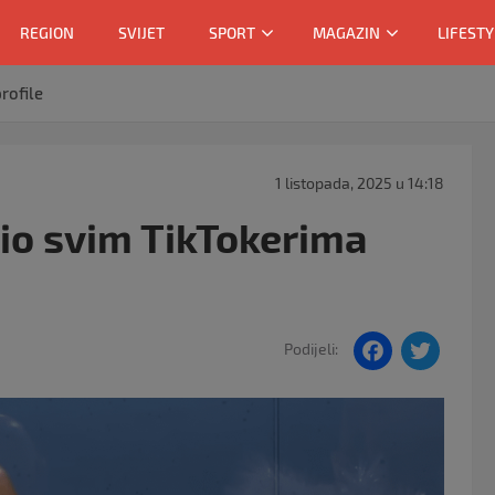
REGION
SVIJET
SPORT
MAGAZIN
LIFESTY
rofile
1 listopada, 2025 u 14:18
io svim TikTokerima
F
T
Podijeli:
a
w
c
itt
e
er
b