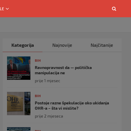
LE
Kategorija
Najnovije
Najčitanije
BIH
Ravnopravnost da — politička
manipulacija ne
prije 1 mjesec
BIH
Postoje razne špekulacije oko ukidanja
OHR-a – šta vi mislite?
prije 2 mjeseca