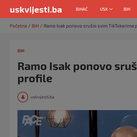
uskvijesti.ba
BIHAĆ
USK
BIH
Skip
Početna
BiH
Ramo Isak ponovo srušio svim TikTokerima p
to
content
BIH
Ramo Isak ponovo sruš
profile
uskvijesti.ba