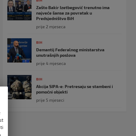
BIH
Zašto Bakir Izetbegović trenutno ima
najveće šanse za povratak u
Predsjedništvo BiH
prije 2 mjeseca
BIH
Demantij Federalnog ministarstva
unutrašnjih poslova
prije 4 mjeseca
BIH
Akcija SIPA-e: Pretresaju se stambeni i
pomoćni objekti
prije 5 mjeseci
e
st
ti
,