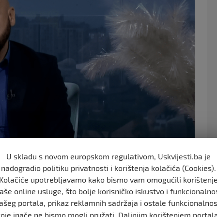
o
o
k
U skladu s novom europskom regulativom, Uskvijesti.ba je
nadogradio politiku privatnosti i korištenja kolačića (Cookies).
Kolačiće upotrebljavamo kako bismo vam omogućili korištenj
aše online usluge, što bolje korisničko iskustvo i funkcionalno
ašeg portala, prikaz reklamnih sadržaja i ostale funkcionalnos
 uklanjanje više TikTok profila, a povod za to bio je
koje inače ne bismo mogli pružati. Daljnjim korištenjem portala