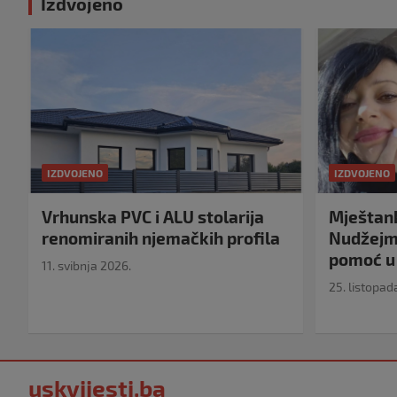
Izdvojeno
IZDVOJENO
IZDVOJENO
Vrhunska PVC i ALU stolarija
Mještank
renomiranih njemačkih profila
Nudžejma
pomoć u 
11. svibnja 2026.
25. listopad
uskvijesti.ba