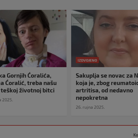
IZDVOJENO
a Gornjih Ćoralića,
Sakuplja se novac za N
 Ćoralić, treba našu
koja je, zbog reumato
teškoj životnoj bitci
artritisa, od nedavno
nepokretna
a 2025.
26. rujna 2025.
Ko