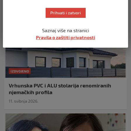
Prihvati i zatvori
Saznaj više na stranici
Pravila o zaštiti privatnosti
IZDVOJENO
Vrhunska PVC i ALU stolarija renomiranih
njemačkih profila
11. svibnja 2026.