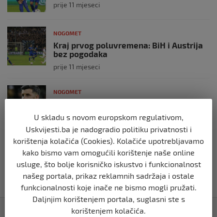
prije 11 mjeseci
NOGOMET
Kraj prvog poluvremena: BiH i Austrija
bez pogodaka
prije 11 mjeseci
NOGOMET
Bišćanin zamjenio Wayne Rooney
prije 2 godine
U skladu s novom europskom regulativom,
Uskvijesti.ba je nadogradio politiku privatnosti i
korištenja kolačića (Cookies). Kolačiće upotrebljavamo
NOGOMET
kako bismo vam omogućili korištenje naše online
Godišnjica smrti najboljeg fudbalera
usluge, što bolje korisničko iskustvo i funkcionalnost
Njemačke svih vremena
našeg portala, prikaz reklamnih sadržaja i ostale
prije 2 godine
funkcionalnosti koje inače ne bismo mogli pružati.
Daljnjim korištenjem portala, suglasni ste s
Izdvojeno
korištenjem kolačića.