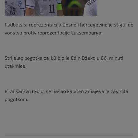
k
Fudbalska reprezentacija Bosne i hercegovine je stigla do
vodstva protiv reprezentacije Luksemburga.
Strijelac pogotka za 1:0 bio je Edin Džeko u 86. minuti
utakmice.
Prva šansa u kojoj se našao kapiten Zmajeva je završila
pogotkom.