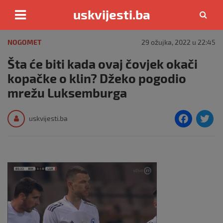
uskvijesti.ba
Skip
to
NOGOMET
29 ožujka, 2022 u 22:45
content
Šta će biti kada ovaj čovjek okači
kopačke o klin? Džeko pogodio
mrežu Luksemburga
F
T
uskvijesti.ba
a
c
i
e
e
b
o
o