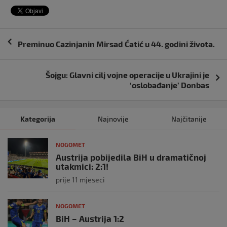
Navigacija
Preminuo Cazinjanin Mirsad Ćatić u 44. godini života.
objava
Šojgu: Glavni cilj vojne operacije u Ukrajini je
‘oslobađanje’ Donbas
Kategorija
Najnovije
Najčitanije
NOGOMET
Austrija pobijedila BiH u dramatičnoj
utakmici: 2:1!
prije 11 mjeseci
NOGOMET
BiH – Austrija 1:2