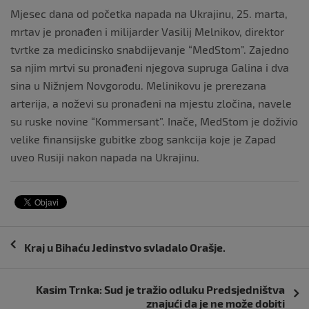
Mjesec dana od početka napada na Ukrajinu, 25. marta,
mrtav je pronađen i milijarder Vasilij Melnikov, direktor
tvrtke za medicinsko snabdijevanje “MedStom”. Zajedno
sa njim mrtvi su pronađeni njegova supruga Galina i dva
sina u Nižnjem Novgorodu. Melinikovu je prerezana
arterija, a noževi su pronađeni na mjestu zločina, navele
su ruske novine “Kommersant”. Inače, MedStom je doživio
velike finansijske gubitke zbog sankcija koje je Zapad
uveo Rusiji nakon napada na Ukrajinu.
Navigacija
Kraj u Bihaću Jedinstvo svladalo Orašje.
objava
Kasim Trnka: Sud je tražio odluku Predsjedništva
znajući da je ne može dobiti