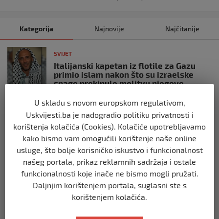
Kategorija
Najnovije
Najčitanije
SVIJET
Italijanski kapetan iz flotile za Gazu
primio islam nakon što su izraelske
snage prekinule molitvu njegove
posade
U skladu s novom europskom regulativom,
prije 10 mjeseci
Uskvijesti.ba je nadogradio politiku privatnosti i
korištenja kolačića (Cookies). Kolačiće upotrebljavamo
SVIJET
kako bismo vam omogućili korištenje naše online
Brod “Mikeno” probio izraelsku blokadu
usluge, što bolje korisničko iskustvo i funkcionalnost
i uplovio u Gazu – kapetan iz Sarajeva
vijori zastavu BiH
našeg portala, prikaz reklamnih sadržaja i ostale
prije 10 mjeseci
funkcionalnosti koje inače ne bismo mogli pružati.
Daljnjim korištenjem portala, suglasni ste s
korištenjem kolačića.
SVIJET
Opsadno stanje u Münchenu, odjeknulo