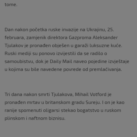
tome.
Dan nakon početka ruske invazije na Ukrajinu, 25.
februara, zamjenik direktora Gazproma Aleksander
Tjulakov je pronađen obješen u garaži luksuzne kuće.
Ruski mediji su ponovo izvijestili da se radilo o
samoubistvu, dok je Daily Mail naveo pojedine izvještaje
u kojima su bile navedene povrede od premlaćivanja.
Tri dana nakon smrti Tjulakova, Mihail Votford je
pronađen mrtav u britanskom gradu Sureju. I on je kao
ranije spomenuti oligarsi stekao bogatstvo u ruskom
plinskom i naftnom biznisu.