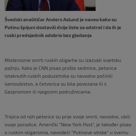
Švedski analitičar Anders Aslund je naveo kako su
Putinu špijuni dostavili dvije liste za odstrel i da ih je
ruski predsjednik odobrio bez gledanja
Misteriozne smrti ruskih oligarha su izazvali svjetsku
pažnju. Kako je CNN pisao prošle sedmice, petorica
istaknutih ruskih poduzetnika su navodno počinili
samoubistvo, a četvorica su bila povezana ili s
Gazpromom ili njegovim podružnicama.
Trojica od njih petorice su prije svoje smrti, navodno, ubili
svoje porodice. Američki “New York Post”, je također pisao
o ruskim oligarsima, navodeći “Putinove otiske” u svemu