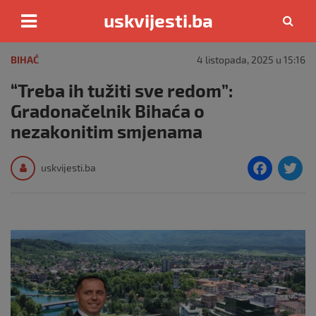
uskvijesti.ba
Skip
to
BIHAĆ
4 listopada, 2025 u 15:16
content
“Treba ih tužiti sve redom”:
Gradonačelnik Bihaća o
nezakonitim smjenama
F
T
uskvijesti.ba
a
c
i
e
e
b
o
o