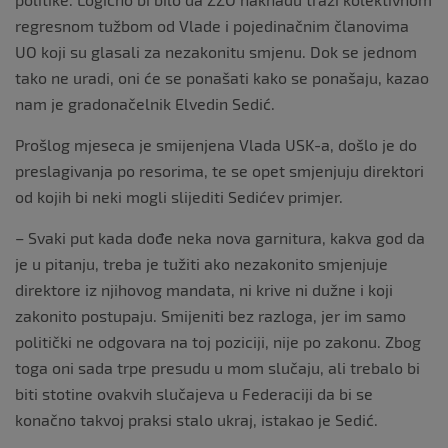
regresnom tužbom od Vlade i pojedinačnim članovima
UO koji su glasali za nezakonitu smjenu. Dok se jednom
tako ne uradi, oni će se ponašati kako se ponašaju, kazao
nam je gradonačelnik Elvedin Sedić.
Prošlog mjeseca je smijenjena Vlada USK-a, došlo je do
preslagivanja po resorima, te se opet smjenjuju direktori
od kojih bi neki mogli slijediti Sedićev primjer.
– Svaki put kada dođe neka nova garnitura, kakva god da
je u pitanju, treba je tužiti ako nezakonito smjenjuje
direktore iz njihovog mandata, ni krive ni dužne i koji
zakonito postupaju. Smijeniti bez razloga, jer im samo
politički ne odgovara na toj poziciji, nije po zakonu. Zbog
toga oni sada trpe presudu u mom slučaju, ali trebalo bi
biti stotine ovakvih slučajeva u Federaciji da bi se
konačno takvoj praksi stalo ukraj, istakao je Sedić.