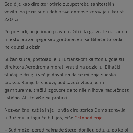
Sedić je kao direktor otkrio zloupotrebe sanitetskih
vozila, pa je na sudu dobio sve domove zdravlja u korist
ZZO-a
Po presudi, on je imao pravo tražiti i da ga vrate na radno
mjesto, ali za njega kao gradonačelnika Bihaća to sada
ne dolazi u obzir.
Sličan slučaj postojao je u Tuzlanskom kantonu, gdje su
direktora Aerodroma morali vratiti na poziciju. Bihaćki
slučaj je drugi i već je dovoljan da se mijenja sudska
praksa. Ranije bi sudovi, podilazeći vladajućim
garniturama, tražili izgovore da to nije njihova nadležnost
i slično. Ali, to više ne prolazi.
Nezvanično, tužila ih je i bivša direktorica Doma zdravlja
u Bužimu, a toga će biti još, piše
Oslobodjenje.
– Sud može, pored naknade štete, donijeti odluku po kojoj