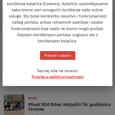
nakon što su izraelske snage prekinule molitvu
korištenja kolačića (Cookies). Kolačiće upotrebljavamo
njegove posade
kako bismo vam omogućili korištenje naše online
usluge, što bolje korisničko iskustvo i funkcionalnost
našeg portala, prikaz reklamnih sadržaja i ostale
Kategorija
Najnovije
Najčitanije
funkcionalnosti koje inače ne bismo mogli pružati.
Daljnjim korištenjem portala, suglasni ste s
BIHAĆ
korištenjem kolačića.
Bišćanin Anes Ramić osvojio Mont
Blanc – najviši vrh Alpa (4.810 m)
prije 3 tjedna
Prihvati i zatvori
BIHAĆ
Saznaj više na stranici
Cvijet Srebrenice – simbol sjećanja,
Pravila o zaštiti privatnosti
istine i opomene
prije 1 mjesec
BIHAĆ
Mladi SDA Bihać obilježili 36. godišnjicu
Stranke