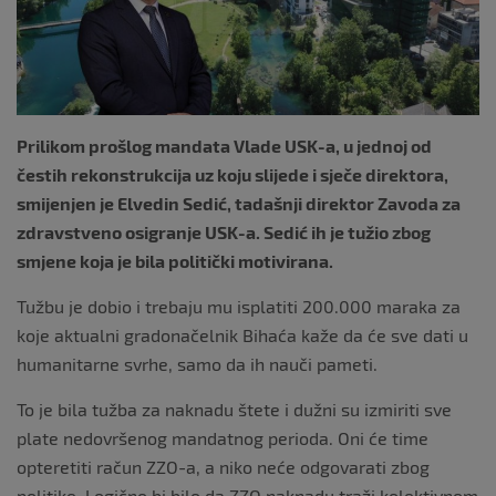
k
Prilikom prošlog mandata Vlade USK-a, u jednoj od
čestih rekonstrukcija uz koju slijede i sječe direktora,
smijenjen je Elvedin Sedić, tadašnji direktor Zavoda za
zdravstveno osigranje USK-a. Sedić ih je tužio zbog
smjene koja je bila politički motivirana.
Tužbu je dobio i trebaju mu isplatiti 200.000 maraka za
koje aktualni gradonačelnik Bihaća kaže da će sve dati u
humanitarne svrhe, samo da ih nauči pameti.
To je bila tužba za naknadu štete i dužni su izmiriti sve
plate nedovršenog mandatnog perioda. Oni će time
opteretiti račun ZZO-a, a niko neće odgovarati zbog
politike. Logično bi bilo da ZZO naknadu traži kolektivnom