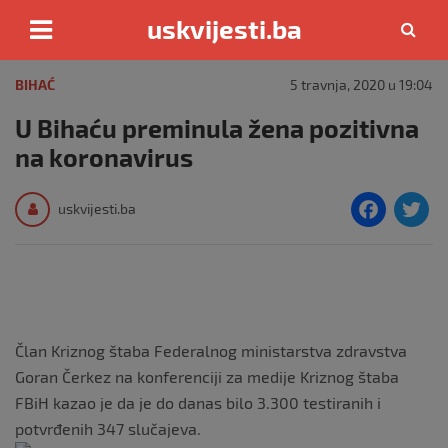
uskvijesti.ba
Skip
to
BIHAĆ
5 travnja, 2020 u 19:04
content
U Bihaću preminula žena pozitivna
na koronavirus
F
T
uskvijesti.ba
a
c
i
e
e
b
Član Kriznog štaba Federalnog ministarstva zdravstva
o
Goran Čerkez na konferenciji za medije Kriznog štaba
o
FBiH kazao je da je do danas bilo 3.300 testiranih i
k
potvrđenih 347 slučajeva.