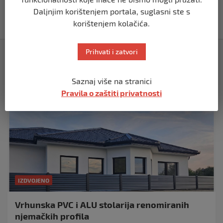
za izradu nove službene web stranice
Daljnjim korištenjem portala, suglasni ste s
prije 2 mjeseca
korištenjem kolačića.
Izdvojeno
Prihvati i zatvori
Saznaj više na stranici
Pravila o zaštiti privatnosti
IZDVOJENO
Vrhunska PVC i ALU stolarija renomiranih
njemačkih profila