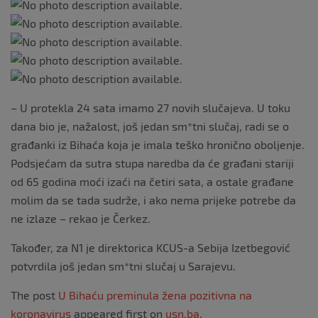
– U protekla 24 sata imamo 27 novih slučajeva. U toku
dana bio je, nažalost, još jedan sm*tni slučaj, radi se o
građanki iz Bihaća koja je imala teško hronično oboljenje.
Podsjećam da sutra stupa naredba da će građani stariji
od 65 godina moći izaći na četiri sata, a ostale građane
molim da se tada sudrže, i ako nema prijeke potrebe da
ne izlaze – rekao je Čerkez.
Također, za N1 je direktorica KCUS-a Sebija Izetbegović
potvrdila još jedan sm*tni slučaj u Sarajevu.
The post
U Bihaću preminula žena pozitivna na
koronavirus
appeared first on
usn.ba
.