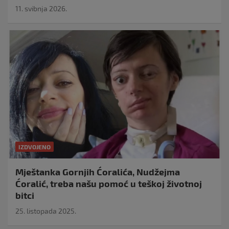
11. svibnja 2026.
IZDVOJENO
Mještanka Gornjih Ćoralića, Nudžejma
Ćoralić, treba našu pomoć u teškoj životnoj
bitci
25. listopada 2025.