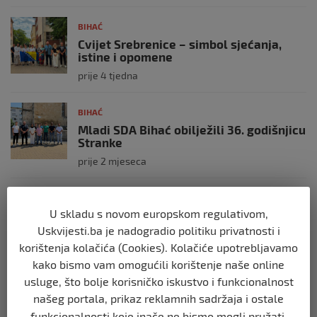
BIHAĆ
Cvijet Srebrenice – simbol sjećanja,
istine i opomene
prije 4 tjedna
BIHAĆ
Mladi SDA Bihać obilježili 36. godišnjicu
Stranke
prije 2 mjeseca
BIHAĆ
U skladu s novom europskom regulativom,
SDA Bihać predložila: Porodice sa troje i
više djece mogle bi plaćati 50% manju
Uskvijesti.ba je nadogradio politiku privatnosti i
komunalnu naknadu
korištenja kolačića (Cookies). Kolačiće upotrebljavamo
prije 2 mjeseca
kako bismo vam omogućili korištenje naše online
usluge, što bolje korisničko iskustvo i funkcionalnost
BIHAĆ
našeg portala, prikaz reklamnih sadržaja i ostale
RK Zagreb izabrao kompaniju iz Bihaća
funkcionalnosti koje inače ne bismo mogli pružati.