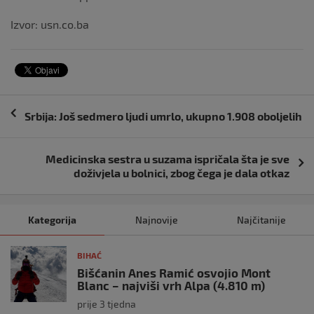
Izvor: usn.co.ba
Navigacija
Srbija: Još sedmero ljudi umrlo, ukupno 1.908 oboljelih
objava
Medicinska sestra u suzama ispričala šta je sve
doživjela u bolnici, zbog čega je dala otkaz
Kategorija
Najnovije
Najčitanije
BIHAĆ
Bišćanin Anes Ramić osvojio Mont
Blanc – najviši vrh Alpa (4.810 m)
prije 3 tjedna