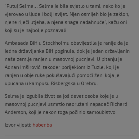
“Putuj Selma… Selma je bila svjetlo u tami, neko ko je
vjerovao u ljude i bolji svijet. Njen osmijeh bio je zaklon,
njene riječi utjeha, a njena snaga nadahnuće”, kažu oni
koji su je najbolje poznavali.
Ambasada BiH u Stockholmu obavijestila je ranije da je
jedna državljanka BiH poginula, dok je jedan državljanin
naše zemlje ranjen u masovnoj pucnjavi. U pitanju je
Adnan Imširović, također porijeklom iz Tuzle, koji je
ranjen u obje ruke pokušavajući pomoći ženi koja je
upucana u kampusu Risbergska u Orebru.
Selma je izgubila život sa još devet osoba koje je u
masovnoj pucnjavi usmrtio naoružani napadač Richard
Anderson, koji je nakon toga počinio samoubistvo.
Izvor vijesti:
haber.ba