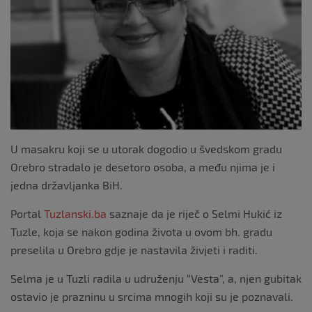
o
k
U masakru koji se u utorak dogodio u švedskom gradu
Orebro stradalo je desetoro osoba, a među njima je i
jedna državljanka BiH.
Portal
Tuzlanski.ba
saznaje da je riječ o Selmi Hukić iz
Tuzle, koja se nakon godina života u ovom bh. gradu
preselila u Orebro gdje je nastavila živjeti i raditi.
Selma je u Tuzli radila u udruženju “Vesta”, a, njen gubitak
ostavio je prazninu u srcima mnogih koji su je poznavali.