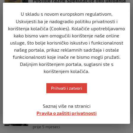
Postoje razne špekulacije oko ukidanja
OHR-a – šta vi mislite?
prije 3 mjeseca
U skladu s novom europskom regulativom,
Uskvijesti.ba je nadogradio politiku privatnosti i
korištenja kolačića (Cookies). Kolačiće upotrebljavamo
BIH
kako bismo vam omogućili korištenje naše online
Zašto Bakir Izetbegović trenutno ima
najveće šanse za povratak u
usluge, što bolje korisničko iskustvo i funkcionalnost
Predsjedništvo BiH
našeg portala, prikaz reklamnih sadržaja i ostale
prije 3 mjeseca
funkcionalnosti koje inače ne bismo mogli pružati.
Daljnjim korištenjem portala, suglasni ste s
BIH
korištenjem kolačića.
Demantij Federalnog ministarstva
unutrašnjih poslova
Prihvati i zatvori
prije 5 mjeseci
Saznaj više na stranici
BIH
Pravila o zaštiti privatnosti
Akcija SIPA-e: Pretresaju se stambeni i
pomoćni objekti
prije 5 mjeseci