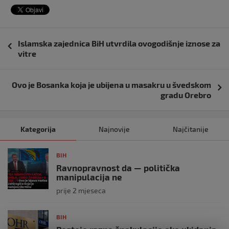
Navigacija
Islamska zajednica BiH utvrdila ovogodišnje iznose za
objava
vitre
Ovo je Bosanka koja je ubijena u masakru u švedskom
gradu Orebro
Kategorija
Najnovije
Najčitanije
BIH
Ravnopravnost da — politička
manipulacija ne
prije 2 mjeseca
BIH