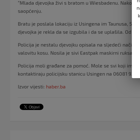
n
“Mlada djevojka živi s bratom u Wiesbadenu. Nakon škol
n
saopćenju.
Bratu je poslala lokaciju iz Usingena im Taunusa, 50
djevojka je rekla da se izgubila i da se uplašila. Od t
Policija je nestalu djevojku opisala na sljedeći način: 
valovitu kosu. Nosila je sivi Eastpak maskirni ruksak i
Policija moli građane za pomoć. Mole se svi koji imaj
kontaktiraju policijsku stanicu Usingen na 06081 9208-0
Izvor vijesti:
haber.ba
Navigacija