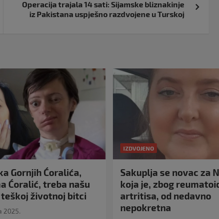
Operacija trajala 14 sati: Sijamske bliznakinje
iz Pakistana uspješno razdvojene u Turskoj
IZDVOJENO
a Gornjih Ćoralića,
Sakuplja se novac za N
 Ćoralić, treba našu
koja je, zbog reumato
teškoj životnoj bitci
artritisa, od nedavno
nepokretna
a 2025.