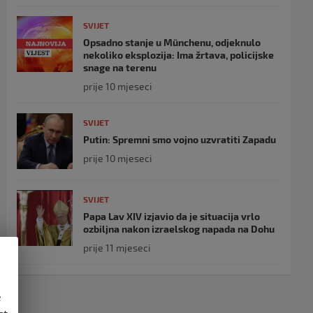
SVIJET
Opsadno stanje u Münchenu, odjeknulo
nekoliko eksplozija: Ima žrtava, policijske
snage na terenu
prije 10 mjeseci
SVIJET
Putin: Spremni smo vojno uzvratiti Zapadu
prije 10 mjeseci
SVIJET
Papa Lav XIV izjavio da je situacija vrlo
ozbiljna nakon izraelskog napada na Dohu
prije 11 mjeseci
e