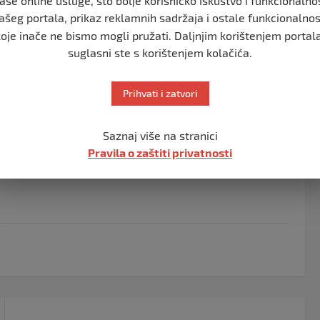
aše online usluge, što bolje korisničko iskustvo i funkcionalno
e nije se vratila kući”, navodi se u policijskom
ašeg portala, prikaz reklamnih sadržaja i ostale funkcionalnos
koje inače ne bismo mogli pružati. Daljnjim korištenjem portala
suglasni ste s korištenjem kolačića.
-ak kilometara od Wiesbadena. Prema saopćenju policije,
ada je kontakt prekinut, prenosi Fenix magazin.
Prihvati i zatvori
Visoka je oko 160 cm, vitke je građe i ima dugu, plavu,
 crne patike Airforce One.
Saznaj više na stranici
u informacije o tome gdje se mlada djevojka nalazi da
Pravila o zaštiti privatnosti
 ili bilo koju drugu policijsku stanicu, prenosi
Hayat
.