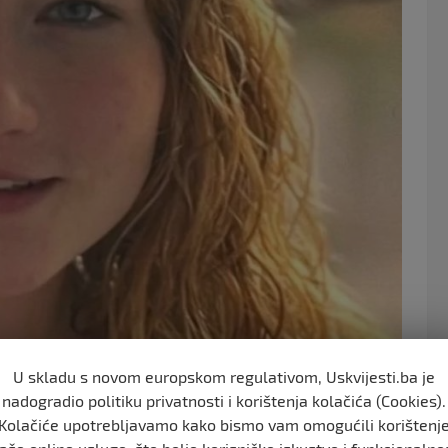
o
o
k
U skladu s novom europskom regulativom, Uskvijesti.ba je
kinja. Posljednji put se javila u četvrtak, 19.
nadogradio politiku privatnosti i korištenja kolačića (Cookies).
Kolačiće upotrebljavamo kako bismo vam omogućili korištenj