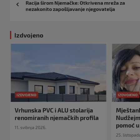
Racija širom Njemačke: Otkrivena mreža za
objava
nezakonito zapošljavanje njegovatelja
Izdvojeno
IZDVOJENO
IZDVOJENO
Vrhunska PVC i ALU stolarija
Mještank
renomiranih njemačkih profila
Nudžejma
pomoć u 
11. svibnja 2026.
25. listopad