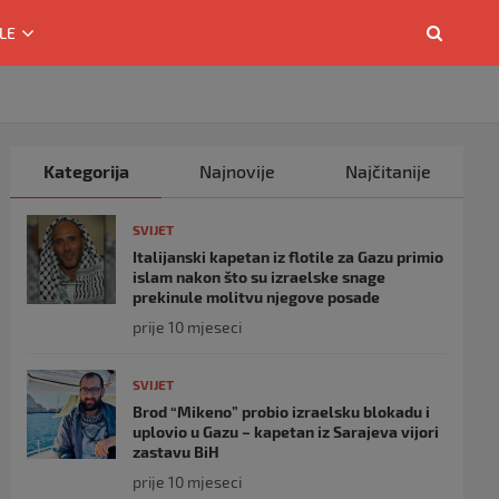
LE
Kategorija
Najnovije
Najčitanije
SVIJET
Italijanski kapetan iz flotile za Gazu primio
islam nakon što su izraelske snage
prekinule molitvu njegove posade
prije 10 mjeseci
SVIJET
Brod “Mikeno” probio izraelsku blokadu i
uplovio u Gazu – kapetan iz Sarajeva vijori
zastavu BiH
prije 10 mjeseci