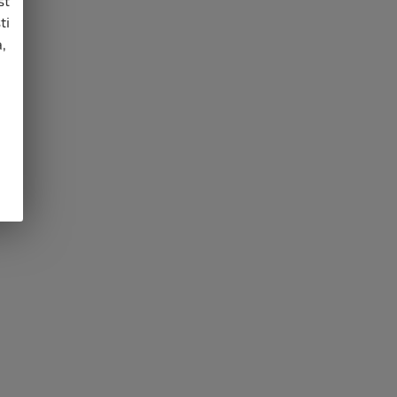
st
ti
,