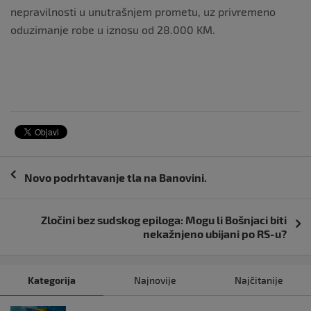
nepravilnosti u unutrašnjem prometu, uz privremeno
oduzimanje robe u iznosu od 28.000 KM.
Navigacija
Novo podrhtavanje tla na Banovini.
objava
Zločini bez sudskog epiloga: Mogu li Bošnjaci biti
nekažnjeno ubijani po RS-u?
Kategorija
Najnovije
Najčitanije