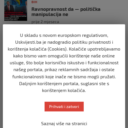
BIH
Ravnopravnost da — politička
manipulacija ne
prije 2 mjeseca
U skladu s novom europskom regulativom,
BIH
Uskvijesti.ba je nadogradio politiku privatnosti i
Postoje razne špekulacije oko ukidanja
OHR-a – šta vi mislite?
korištenja kolačića (Cookies). Kolačiće upotrebljavamo
kako bismo vam omogućili korištenje naše online
prije 3 mjeseca
usluge, što bolje korisničko iskustvo i funkcionalnost
našeg portala, prikaz reklamnih sadržaja i ostale
BIH
funkcionalnosti koje inače ne bismo mogli pružati.
Zašto Bakir Izetbegović trenutno ima
najveće šanse za povratak u
Daljnjim korištenjem portala, suglasni ste s
Predsjedništvo BiH
korištenjem kolačića.
prije 3 mjeseca
Prihvati i zatvori
BIH
Demantij Federalnog ministarstva
unutrašnjih poslova
Saznaj više na stranici