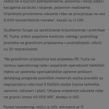
radilo se o kućnim potrepštinama, polovnoj i novoj odjeći,
kacigama za bicikl i skijanje, polovnim mašinama.
Vrijednost privremeno oduzete robe se procjenjuje na oko
8.000 konvertibilnih maraka”, kazali su iz UIO.
Službenici Grupe za sprečavanje krijumčarenja i prekršaje
RC Tuzla, vršeći pojačane kontrole robnog i putničkog
prometa na graničnim prijelazima i unutrašnjosti, otkrili
su 20 nepravilnosti.
“Na graničnim prijelazima koji pripadaju RC Tuzla na
osnovu operativnog rada i pojačanih operativnih taktičkih
mjera uz upotrebu specijalističke opreme prilikom
detaljnog pregleda putničkih motornih vozila pronašli su
neprijavljenu robu kod 9 fizičkih osoba (razna tehnička
oprema, računari i alat). Ukupna vrijednost oduzete robe
na granici iznosi 40.000 KM”, dodaju iz UIO.
Pored navedenog, ističu iz UIO, otkriveno je 11