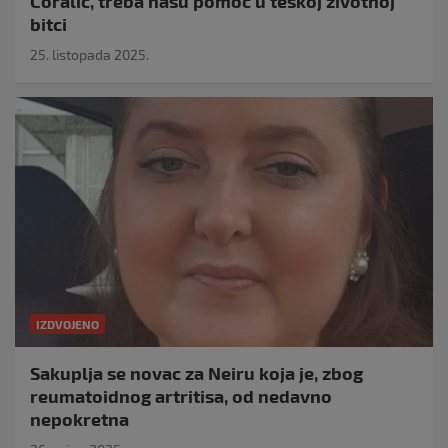
Ćoralić, treba našu pomoć u teškoj životnoj
bitci
25. listopada 2025.
IZDVOJENO
Sakuplja se novac za Neiru koja je, zbog
reumatoidnog artritisa, od nedavno
nepokretna