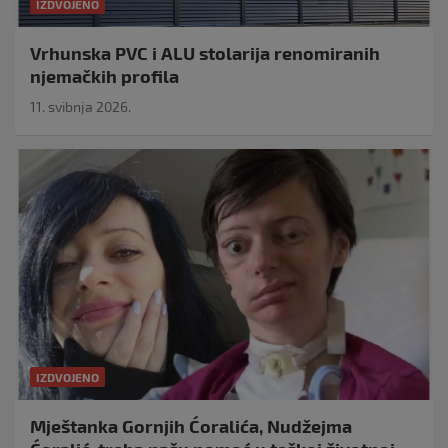
IZDVOJENO
Vrhunska PVC i ALU stolarija renomiranih
njemačkih profila
11. svibnja 2026.
IZDVOJENO
Mještanka Gornjih Ćoralića, Nudžejma