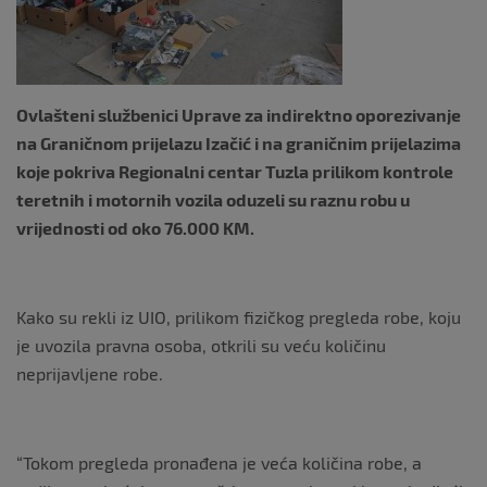
k
Ovlašteni službenici Uprave za indirektno oporezivanje
na Graničnom prijelazu Izačić i na graničnim prijelazima
koje pokriva Regionalni centar Tuzla prilikom kontrole
teretnih i motornih vozila oduzeli su raznu robu u
vrijednosti od oko 76.000 KM.
Kako su rekli iz UIO, prilikom fizičkog pregleda robe, koju
je uvozila pravna osoba, otkrili su veću količinu
neprijavljene robe.
“Tokom pregleda pronađena je veća količina robe, a