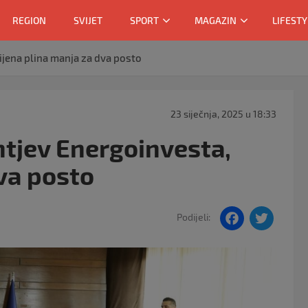
REGION
SVIJET
SPORT
MAGAZIN
LIFESTY
ijena plina manja za dva posto
23 siječnja, 2025 u 18:33
htjev Energoinvesta,
dva posto
F
T
Podijeli:
a
w
c
itt
e
er
b