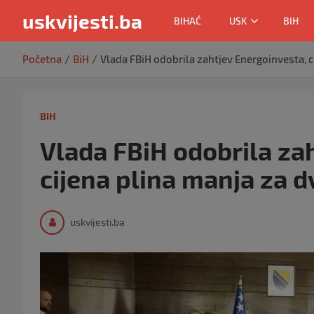
uskvijesti.ba
BIHAĆ
USK
BIH
Skip
Početna
BiH
Vlada FBiH odobrila zahtjev Energoinvesta, c
to
content
BIH
Vlada FBiH odobrila za
cijena plina manja za 
uskvijesti.ba