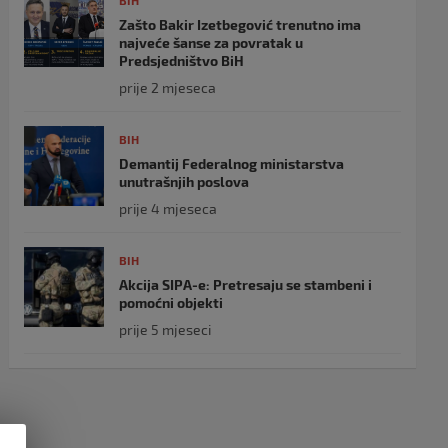
BIH
Zašto Bakir Izetbegović trenutno ima
najveće šanse za povratak u
Predsjedništvo BiH
prije 2 mjeseca
BIH
Demantij Federalnog ministarstva
unutrašnjih poslova
prije 4 mjeseca
BIH
Akcija SIPA-e: Pretresaju se stambeni i
pomoćni objekti
prije 5 mjeseci