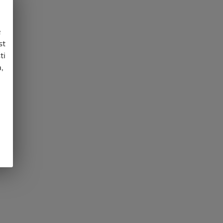
e
st
ti
,