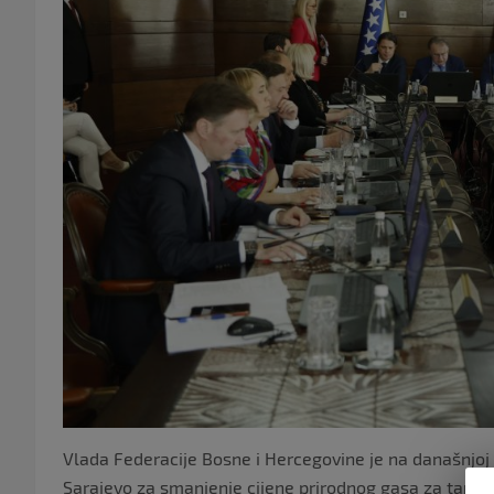
Vlada Federacije Bosne i Hercegovine je na današnjoj h
Sarajevo za smanjenje cijene prirodnog gasa za tarifn