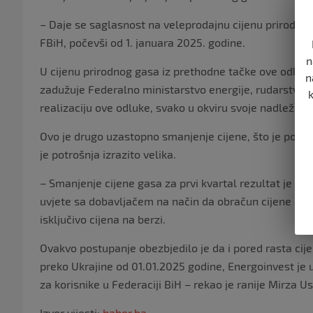
– Daje se saglasnost na veleprodajnu cijenu prirodnog
FBiH, počevši od 1. januara 2025. godine.
n
U cijenu prirodnog gasa iz prethodne tačke ove odluke
n
zadužuje Federalno ministarstvo energije, rudarstva i 
realizaciju ove odluke, svako u okviru svoje nadležnost
Ovo je drugo uzastopno smanjenje cijene, što je poseb
je potrošnja izrazito velika.
– Smanjenje cijene gasa za prvi kvartal rezultat je č
uvjete sa dobavljačem na način da obračun cijene pri
isključivo cijena na berzi.
Ovakvo postupanje obezbjedilo je da i pored rasta cij
preko Ukrajine od 01.01.2025 godine, Energoinvest je 
za korisnike u Federaciji BiH – rekao je ranije Mirza U
Izvor vijesti:
haber.ba