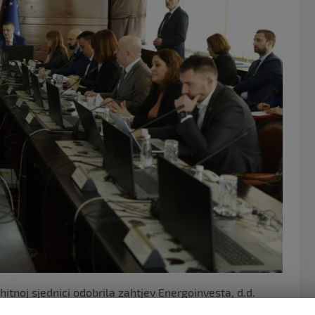
o
o
k
itnoj sjednici odobrila zahtjev Energoinvesta, d.d.
e kupce za 2 posto.