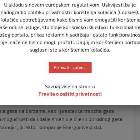
U skladu s novom europskom regulativom, Uskvijesti.ba je
 gasa za distributivna privredna društva na području
nadogradio politiku privatnosti i korištenja kolačića (Cookies).
Kolačiće upotrebljavamo kako bismo vam omogućili korištenj
aše online usluge, što bolje korisničko iskustvo i funkcionalno
 nije uračunat porez na dodatnu vrijednost. Vlada FBiH
ašeg portala, prikaz reklamnih sadržaja i ostale funkcionalnos
industrije, te Federalno ministarstvo trgovine za
koje inače ne bismo mogli pružati. Daljnjim korištenjem portala
i.
suglasni ste s korištenjem kolačića.
no bitno jer dolazi u najhladnijim danima u godini kada
Prihvati i zatvori
injenice da Energoinvest ima ostvarene dogovorene
Saznaj više na stranici
rodnog gasa se radi po osnovu gasne formule, a ne
Pravila o zaštiti privatnosti
ena gasa na berzama, kao i prestanka tranzita gasa
u mogućnosti da i dalje smanjuje cijenu prirodnog gasa
stamujić, direktor kompanije Energoinvest d.d.