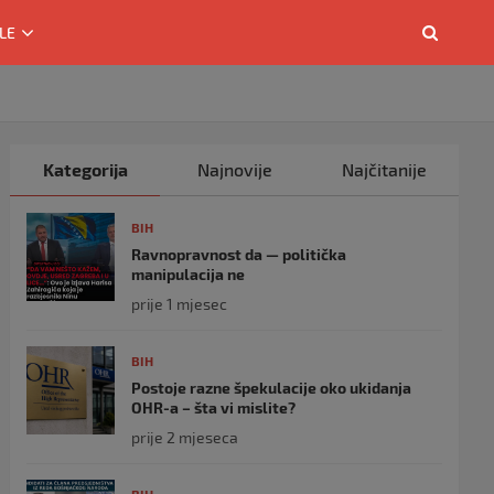
LE
Kategorija
Najnovije
Najčitanije
BIH
Ravnopravnost da — politička
manipulacija ne
prije 1 mjesec
BIH
Postoje razne špekulacije oko ukidanja
OHR-a – šta vi mislite?
prije 2 mjeseca