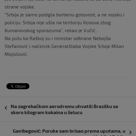
strane vojske.
“Srbija je samo podigla borbenu gotovost, a ne vojsku i
policiju. Srbija nije ušla na teritoriju Kosova zbog
Kumanovskog sporazuma”, rekao je Vučić.
Na putu ka Raškoj su i ministar odbrane Nebojša
Stefanović i načelnik Generalštaba Vojske Srbije Milan
Mojsilović.
Navigacija
Na zagrebačkom aerodromu uhvatili Brazilku sa
objava
skoro kilogram kokaina u želucu
Ganibegović: Poruke sam brisao prema uputama, u