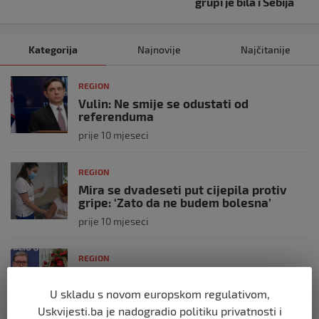
grupi je bila i Sebija
Kategorija
Najnovije
Najčitanije
REGION
Vulin: Ne smije se odustati od
referenduma
prije 10 mjeseci
REGION
Mira se dvadeseti put cijepila protiv
gripe: ‘Zato da ne budem bolesna’
prije 10 mjeseci
REGION
Predsjednik Srbije Aleksandar Vučić
poslao vijenac: Posljednji pozdrav
U skladu s novom europskom regulativom,
Halidu
Uskvijesti.ba je nadogradio politiku privatnosti i