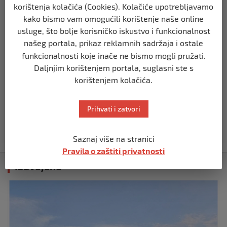
prije 10 mjeseci
korištenja kolačića (Cookies). Kolačiće upotrebljavamo
kako bismo vam omogućili korištenje naše online
REGION
usluge, što bolje korisničko iskustvo i funkcionalnost
Koza ogrebala dijete u zoološkom vrtu,
našeg portala, prikaz reklamnih sadržaja i ostale
roditelji zvali hitnu i policiju: “Došli su
funkcionalnosti koje inače ne bismo mogli pružati.
uhapsiti kozu”
Daljnjim korištenjem portala, suglasni ste s
prije 10 mjeseci
korištenjem kolačića.
REGION
Prihvati i zatvori
Vučić dramatično: “Biće rata, Vojska
Srbije je spremna”
prije 10 mjeseci
Saznaj više na stranici
Pravila o zaštiti privatnosti
Izdvojeno