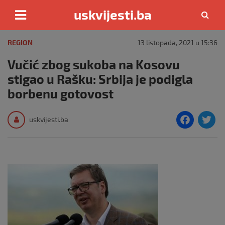
uskvijesti.ba
Skip
to
REGION
13 listopada, 2021 u 15:36
content
Vučić zbog sukoba na Kosovu
stigao u Rašku: Srbija je podigla
borbenu gotovost
F
T
uskvijesti.ba
a
c
i
e
e
b
o
o