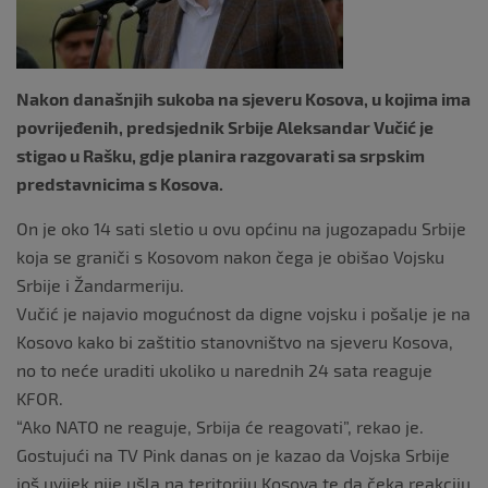
k
Nakon današnjih sukoba na sjeveru Kosova, u kojima ima
povrijeđenih, predsjednik Srbije Aleksandar Vučić je
stigao u Rašku, gdje planira razgovarati sa srpskim
predstavnicima s Kosova.
On je oko 14 sati sletio u ovu općinu na jugozapadu Srbije
koja se graniči s Kosovom nakon čega je obišao Vojsku
Srbije i Žandarmeriju.
Vučić je najavio mogućnost da digne vojsku i pošalje je na
Kosovo kako bi zaštitio stanovništvo na sjeveru Kosova,
no to neće uraditi ukoliko u narednih 24 sata reaguje
KFOR.
“Ako NATO ne reaguje, Srbija će reagovati”, rekao je.
Gostujući na TV Pink danas on je kazao da Vojska Srbije
još uvijek nije ušla na teritoriju Kosova te da čeka reakciju