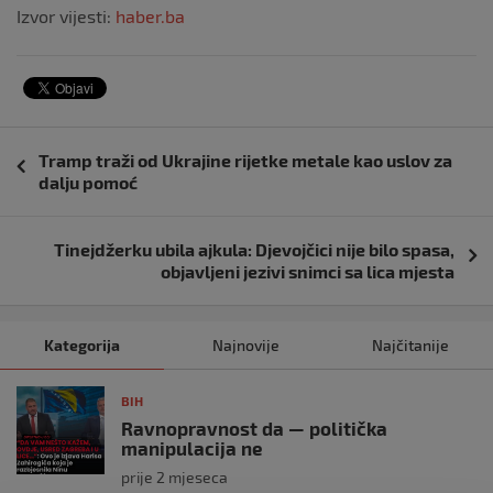
Izvor vijesti:
haber.ba
Navigacija
Tramp traži od Ukrajine rijetke metale kao uslov za
objava
dalju pomoć
Tinejdžerku ubila ajkula: Djevojčici nije bilo spasa,
objavljeni jezivi snimci sa lica mjesta
Kategorija
Najnovije
Najčitanije
BIH
Ravnopravnost da — politička
manipulacija ne
prije 2 mjeseca