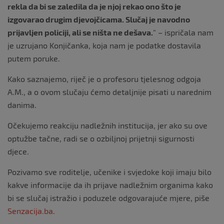
rekla da bi se zaledila da je njoj rekao ono što je
izgovarao drugim djevojčicama. Slučaj je navodno
prijavljen policiji, ali se ništa ne dešava.
” – ispričala nam
je uzrujano Konjičanka, koja nam je podatke dostavila
putem poruke.
Kako saznajemo, riječ je o profesoru tjelesnog odgoja
A.M., a o ovom slučaju ćemo detaljnije pisati u narednim
danima.
Očekujemo reakciju nadležnih institucija, jer ako su ove
optužbe tačne, radi se o ozbiljnoj prijetnji sigurnosti
djece.
Pozivamo sve roditelje, učenike i svjedoke koji imaju bilo
kakve informacije da ih prijave nadležnim organima kako
bi se slučaj istražio i poduzele odgovarajuće mjere, piše
Senzacija.ba
.