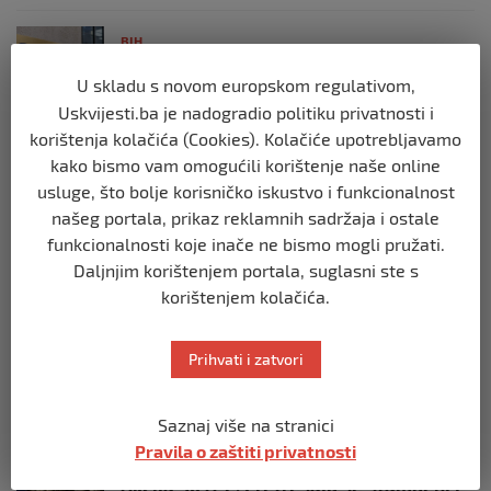
BIH
Postoje razne špekulacije oko ukidanja
U skladu s novom europskom regulativom,
OHR-a – šta vi mislite?
Uskvijesti.ba je nadogradio politiku privatnosti i
prije 3 mjeseca
korištenja kolačića (Cookies). Kolačiće upotrebljavamo
kako bismo vam omogućili korištenje naše online
BIH
usluge, što bolje korisničko iskustvo i funkcionalnost
Zašto Bakir Izetbegović trenutno ima
našeg portala, prikaz reklamnih sadržaja i ostale
najveće šanse za povratak u
Predsjedništvo BiH
funkcionalnosti koje inače ne bismo mogli pružati.
Daljnjim korištenjem portala, suglasni ste s
prije 3 mjeseca
korištenjem kolačića.
BIH
Demantij Federalnog ministarstva
Prihvati i zatvori
unutrašnjih poslova
prije 5 mjeseci
Saznaj više na stranici
Pravila o zaštiti privatnosti
BIH
Akcija SIPA-e: Pretresaju se stambeni i