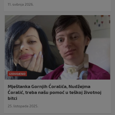
11. svibnja 2026.
IZDVOJENO
Mještanka Gornjih Ćoralića, Nudžejma
Ćoralić, treba našu pomoć u teškoj životnoj
bitci
25. listopada 2025.