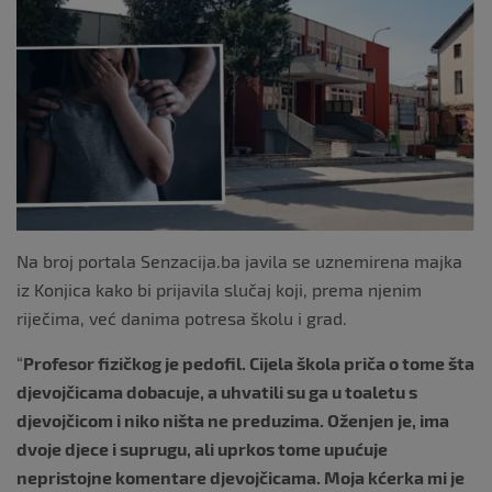
o
o
k
Na broj portala Senzacija.ba javila se uznemirena majka
iz Konjica kako bi prijavila slučaj koji, prema njenim
riječima, već danima potresa školu i grad.
“
Profesor fizičkog je pedofil. Cijela škola priča o tome šta
djevojčicama dobacuje, a uhvatili su ga u toaletu s
djevojčicom i niko ništa ne preduzima. Oženjen je, ima
dvoje djece i suprugu, ali uprkos tome upućuje
nepristojne komentare djevojčicama. Moja kćerka mi je