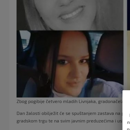
Zbog pogibije četvero mladih Livnjaka, gradonačelnik 
Dan žalosti obilježit će se spuštanjem zastava na po
gradskom trgu te na svim javnim preduzećima i usta
n
n