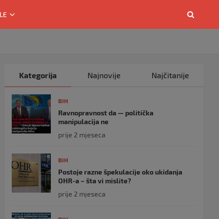
LE
Kategorija
Najnovije
Najčitanije
BIH
Ravnopravnost da — politička
manipulacija ne
prije 2 mjeseca
BIH
Postoje razne špekulacije oko ukidanja
OHR-a – šta vi mislite?
prije 2 mjeseca