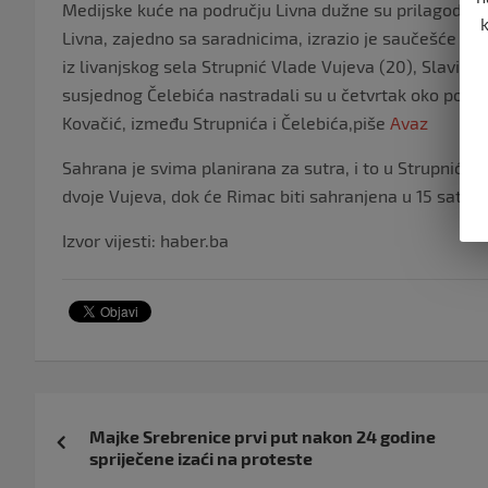
Medijske kuće na području Livna dužne su prilagoditi
Livna, zajedno sa saradnicima, izrazio je saučešće p
iz livanjskog sela Strupnić Vlade Vujeva (20), Slavica 
susjednog Čelebića nastradali su u četvrtak oko pono
Kovačić, između Strupnića i Čelebića,piše
Avaz
Sahrana je svima planirana za sutra, i to u Strupniću u
dvoje Vujeva, dok će Rimac biti sahranjena u 15 sati na
Izvor vijesti: haber.ba
Navigacija
Majke Srebrenice prvi put nakon 24 godine
objava
spriječene izaći na proteste