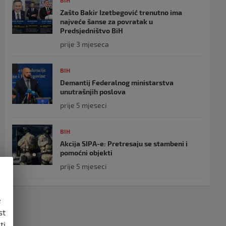
BIH
Zašto Bakir Izetbegović trenutno ima
najveće šanse za povratak u
Predsjedništvo BiH
prije 3 mjeseca
BIH
Demantij Federalnog ministarstva
unutrašnjih poslova
prije 5 mjeseci
BIH
Akcija SIPA-e: Pretresaju se stambeni i
pomoćni objekti
prije 5 mjeseci
e
st
ti