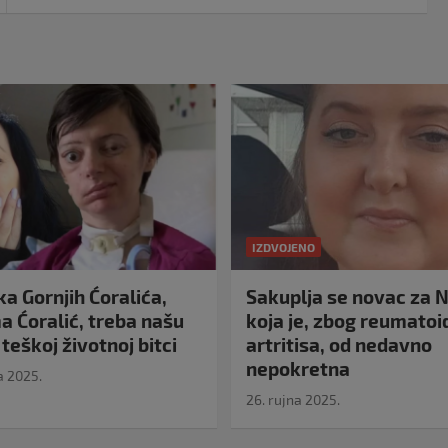
IZDVOJENO
a Gornjih Ćoralića,
Sakuplja se novac za N
 Ćoralić, treba našu
koja je, zbog reumato
teškoj životnoj bitci
artritisa, od nedavno
nepokretna
a 2025.
26. rujna 2025.