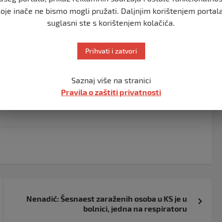
 svoje programske sadržaje Danu žalosti. Gradonačelnik
koje inače ne bismo mogli pružati. Daljnjim korištenjem portala
orodicama tragično preminulih.Podsjećamo, troje mladih
suglasni ste s korištenjem kolačića.
Vujeva (20) i Jozo Matković (21) te Ivana Rimac (19) iz
ći u Golfu prilikom sudara s Land Roverom u selu
Prihvati i zatvori
 13 sati za Matkovića, a na istom groblju u 14 sati za
Saznaj više na stranici
 groblju u Čelebiću.
Pravila o zaštiti privatnosti
Nenadić: Šesnaest zaraženih osoba u KS je u
bolnici, jedna na respiratoru