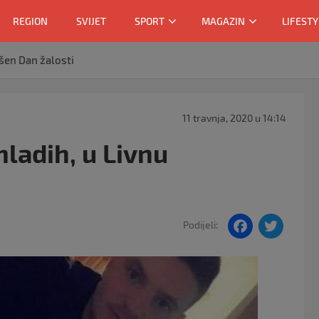
REGION
SVIJET
SPORT
MAGAZIN
LIFESTY
ašen Dan žalosti
11 travnja, 2020 u 14:14
ladih, u Livnu
F
T
Podijeli:
a
w
c
itt
e
er
b