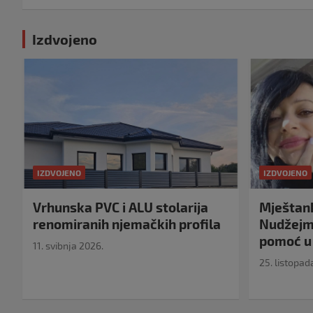
Izdvojeno
IZDVOJENO
IZDVOJENO
Vrhunska PVC i ALU stolarija
Mještank
renomiranih njemačkih profila
Nudžejma
pomoć u 
11. svibnja 2026.
25. listopad