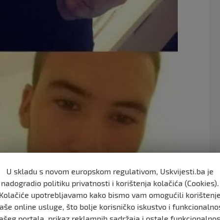
o
o
k
Livna Luka Čelan danas je proglasio Dan žalosti.
U skladu s novom europskom regulativom, Uskvijesti.ba je
nadogradio politiku privatnosti i korištenja kolačića (Cookies).
la koplja ispred zgrade Gradske uprave, na centralnom
Kolačiće upotrebljavamo kako bismo vam omogućili korištenj
novama.
aše online usluge, što bolje korisničko iskustvo i funkcionalno
ašeg portala, prikaz reklamnih sadržaja i ostale funkcionalnos