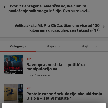
Navigacija
Izvor iz Pentagona: Američka vojska planira
objava
povlačenje svih snaga iz Sirije. Ovo su rokovi…
Velika akcija MUP-a KS: Zaplijenjeno više od 100
kilograma droge, uhapšen taksista (47)
Kategorija
Najnovije
Najčitanije
BIH
Ravnopravnost da — politička
manipulacija ne
prije 2 mjeseca
BIH
Postoje razne špekulacije oko ukidanja
OHR-a – šta vi mislite?
prije 3 mjeseca