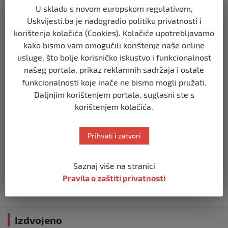
U skladu s novom europskom regulativom,
BIH
Uskvijesti.ba je nadogradio politiku privatnosti i
Zašto Bakir Izetbegović trenutno ima
korištenja kolačića (Cookies). Kolačiće upotrebljavamo
najveće šanse za povratak u
kako bismo vam omogućili korištenje naše online
Predsjedništvo BiH
usluge, što bolje korisničko iskustvo i funkcionalnost
prije 3 mjeseca
našeg portala, prikaz reklamnih sadržaja i ostale
funkcionalnosti koje inače ne bismo mogli pružati.
BIH
Daljnjim korištenjem portala, suglasni ste s
Demantij Federalnog ministarstva
korištenjem kolačića.
unutrašnjih poslova
prije 5 mjeseci
Prihvati i zatvori
BIH
Akcija SIPA-e: Pretresaju se stambeni i
Saznaj više na stranici
pomoćni objekti
Pravila o zaštiti privatnosti
prije 5 mjeseci
Izdvojeno