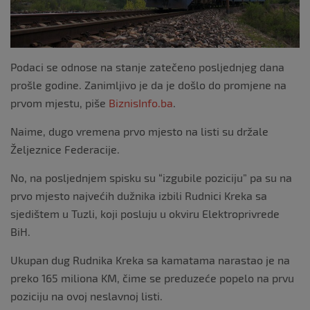
Podaci se odnose na stanje zatečeno posljednjeg dana
prošle godine. Zanimljivo je da je došlo do promjene na
prvom mjestu, piše
BiznisInfo.ba
.
Naime, dugo vremena prvo mjesto na listi su držale
Željeznice Federacije.
No, na posljednjem spisku su “izgubile poziciju” pa su na
prvo mjesto najvećih dužnika izbili Rudnici Kreka sa
sjedištem u Tuzli, koji posluju u okviru Elektroprivrede
BiH.
Ukupan dug Rudnika Kreka sa kamatama narastao je na
preko 165 miliona KM, čime se preduzeće popelo na prvu
poziciju na ovoj neslavnoj listi.