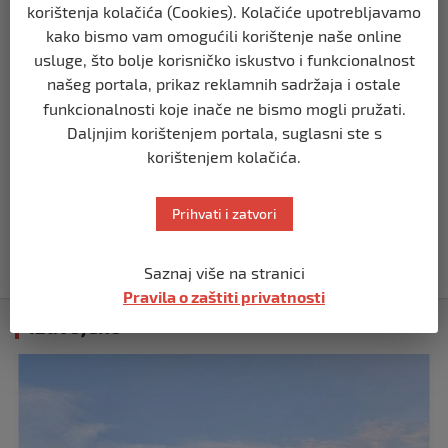
korištenja kolačića (Cookies). Kolačiće upotrebljavamo
USK
kako bismo vam omogućili korištenje naše online
PLATE U JAVNOM SEKTORU, REGISTAR I
usluge, što bolje korisničko iskustvo i funkcionalnost
GRANICA IZMEĐU TRANSPARENTNOSTI I
našeg portala, prikaz reklamnih sadržaja i ostale
JAVNOG LINČA
funkcionalnosti koje inače ne bismo mogli pružati.
prije 2 mjeseca
Daljnjim korištenjem portala, suglasni ste s
korištenjem kolačića.
USK
OBILJEŽENE 34 GODINE OD PROGONA
Prihvati i zatvori
MJEŠTANA I 31 GODINA OD
OSLOBOĐENJA RIPČA
prije 2 mjeseca
Saznaj više na stranici
Pravila o zaštiti privatnosti
Izdvojeno