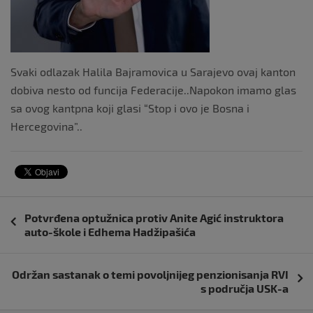
Svaki odlazak Halila Bajramovica u Sarajevo ovaj kanton
dobiva nesto od funcija Federacije..Napokon imamo glas
sa ovog kantpna koji glasi “Stop i ovo je Bosna i
Hercegovina”..
Navigacija
Potvrđena optužnica protiv Anite Agić instruktora
objava
auto-škole i Edhema Hadžipašića
Održan sastanak o temi povoljnijeg penzionisanja RVI
s područja USK-a