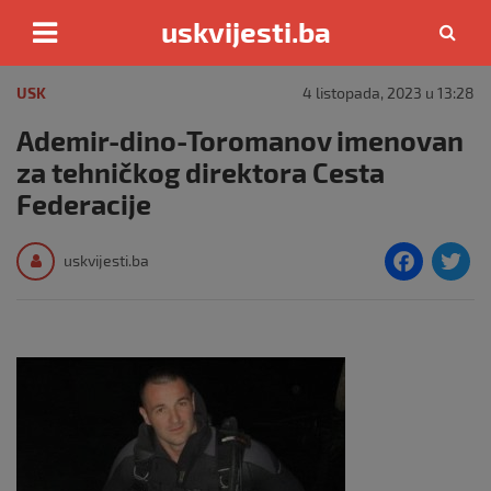
uskvijesti.ba
Skip
to
USK
4 listopada, 2023 u 13:28
content
Ademir-dino-Toromanov imenovan
za tehničkog direktora Cesta
Federacije
F
T
uskvijesti.ba
a
c
i
e
e
b
o
o