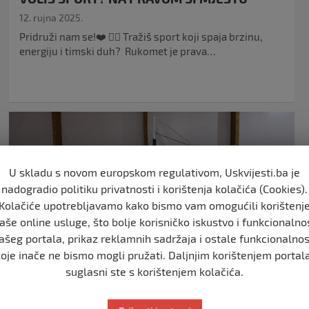
12. rujna 2025.
Pridruži nam se!❤️ 👉🏻 Tražiš sport koji spaja brzinu,
energiju i timski duh? Rukomet je prava…
U skladu s novom europskom regulativom, Uskvijesti.ba je
nadogradio politiku privatnosti i korištenja kolačića (Cookies).
Kolačiće upotrebljavamo kako bismo vam omogućili korištenj
aše online usluge, što bolje korisničko iskustvo i funkcionalno
ašeg portala, prikaz reklamnih sadržaja i ostale funkcionalnos
koje inače ne bismo mogli pružati. Daljnjim korištenjem portala
RUKOMET
suglasni ste s korištenjem kolačića.
POBJEDA NAŠIH CURA OŽrk Iskra-Stolac –