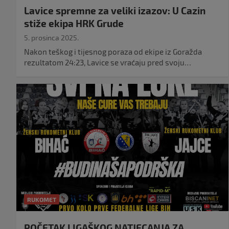
Lavice spremne za veliki izazov: U Cazin
stiže ekipa HRK Grude
5. prosinca 2025.
Nakon teškog i tijesnog poraza od ekipe iz Goražda
rezultatom 24:23, Lavice se vraćaju pred svoju…
RUKOMET
POČETAK LIGAŠKOG NATJECANJA ZA