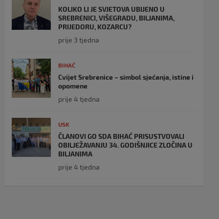
KOLIKO LI JE SVJETOVA UBIJENO U
SREBRENICI, VIŠEGRADU, BILJANIMA,
PRIJEDORU, KOZARCU?
prije 3 tjedna
BIHAĆ
Cvijet Srebrenice – simbol sjećanja, istine i
opomene
prije 4 tjedna
USK
ČLANOVI GO SDA BIHAĆ PRISUSTVOVALI
OBILJEŽAVANJU 34. GODIŠNJICE ZLOČINA U
BILJANIMA
prije 4 tjedna