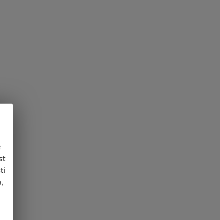
e
st
ti
,