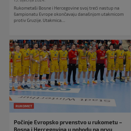
Rukometaši Bosne i Hercegovine svoj treći nastup na
šampionatu Evrope okončavaju današnjom utakmicom
protiv Gruzije. Utakmica…
RUKOMET
Počinje Evropsko prvenstvo u rukometu –
Bosna i Hercegovina u pohodu na prvu