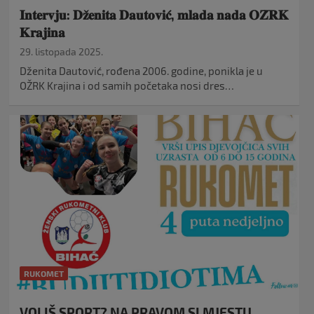
𝐈𝐧𝐭𝐞𝐫𝐯𝐣𝐮: 𝐃𝐳̌𝐞𝐧𝐢𝐭𝐚 𝐃𝐚𝐮𝐭𝐨𝐯𝐢𝐜́, 𝐦𝐥𝐚𝐝𝐚 𝐧𝐚𝐝𝐚 𝐎𝐙̌𝐑𝐊
𝐊𝐫𝐚𝐣𝐢𝐧𝐚
29. listopada 2025.
Dženita Dautović, rođena 2006. godine, ponikla je u
OŽRK Krajina i od samih početaka nosi dres…
RUKOMET
VOLIŠ SPORT? NA PRAVOM SI MJESTU