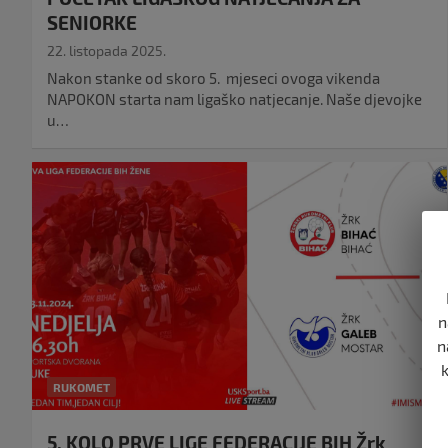
SENIORKE
22. listopada 2025.
Nakon stanke od skoro 5. mjeseci ovoga vikenda
NAPOKON starta nam ligaško natjecanje. Naše djevojke
u…
n
n
RUKOMET
5. KOLO PRVE LIGE FEDERACIJE BIH Žrk