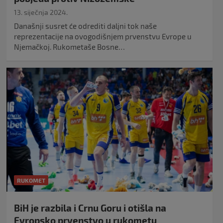
13. siječnja 2024.
Današnji susret će odrediti daljni tok naše
reprezentacije na ovogodišnjem prvenstvu Evrope u
Njemačkoj. Rukometaše Bosne…
RUKOMET
BiH je razbila i Crnu Goru i otišla na
Evropsko prvenstvo u rukometu