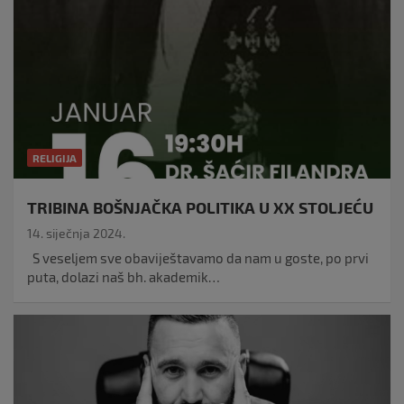
RELIGIJA
TRIBINA BOŠNJAČKA POLITIKA U XX STOLJEĆU
14. siječnja 2024.
S veseljem sve obaviještavamo da nam u goste, po prvi
puta, dolazi naš bh. akademik…