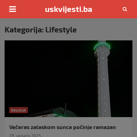
uskvijesti.ba
Skip
to
Kategorija:
Lifestyle
content
RELIGIJA
Večeras zalaskom sunca počinje ramazan
28. veljače 2025.