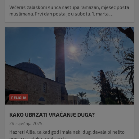
Večeras zalaskom sunca nastupa ramazan, mjesec posta
muslimana. Prvi dan posta je u subotu, 1. marta,…
RELIGIJA
KAKO UBRZATI VRAĆANJE DUGA?
24. siječnja 2025.
Hazreti Aiša, r.a.kad god imala neki dug, davala bi nešto
novca u sadaku, znala je da…