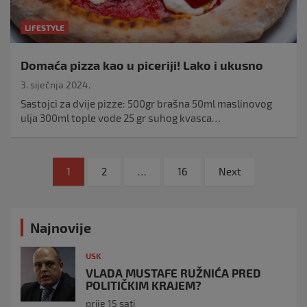
LIFESTYLE
Domaća pizza kao u piceriji! Lako i ukusno
3. siječnja 2024.
Sastojci za dvije pizze: 500gr brašna 50ml maslinovog
ulja 300ml tople vode 25 gr suhog kvasca…
Navigacija
1
2
…
16
Next
objava
Najnovije
USK
VLADA MUSTAFE RUŽNIĆA PRED
POLITIČKIM KRAJEM?
prije 15 sati