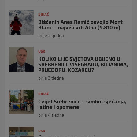
BIHAĆ
Bišćanin Anes Ramić osvojio Mont
Blanc – najviši vrh Alpa (4.810 m)
prije 3 tjedna
USK
KOLIKO LI JE SVJETOVA UBIJENO U
SREBRENICI, VIŠEGRADU, BILJANIMA,
PRIJEDORU, KOZARCU?
prije 3 tjedna
BIHAĆ
Cvijet Srebrenice – simbol sjećanja,
istine i opomene
prije 4 tjedna
USK