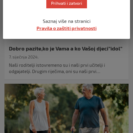
Prihvati i zatvori
Saznaj više na stranici
Pravila o zaštiti privatnosti
RELIGIJA
Dobro pazite,ko je Vama a ko Vašoj djeci”idol”
7. siječnja 2024.
Naši roditelji istovremeno su i naši prvi učitelji i
odgajatelji. Drugim riječima, oni su naši prvi…