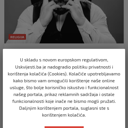
RELIGIJA
Pokušajmo otići barem sedam dana u
postelju uveče kao što je to činio Poslanik
U skladu s novom europskom regulativom,
Uskvijesti.ba je nadogradio politiku privatnosti i
12. siječnja 2024.
korištenja kolačića (Cookies). Kolačiće upotrebljavamo
Poslanik kaže: „Nije od nas onaj koji nije milostiv prema
kako bismo vam omogućili korištenje naše online
našim mladima (djeci) i ne pazi…
usluge, što bolje korisničko iskustvo i funkcionalnost
našeg portala, prikaz reklamnih sadržaja i ostale
funkcionalnosti koje inače ne bismo mogli pružati.
Daljnjim korištenjem portala, suglasni ste s
korištenjem kolačića.