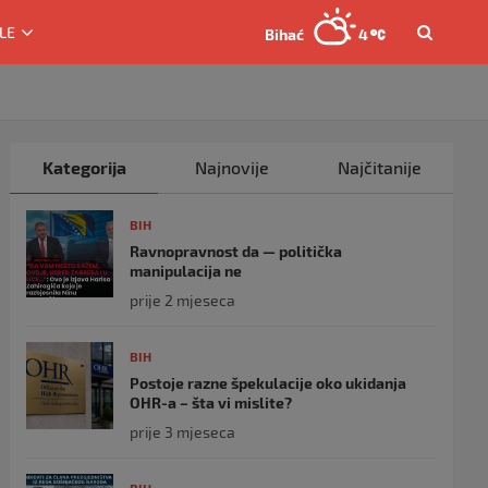
LE
Bihać
4
Kategorija
Najnovije
Najčitanije
BIH
Ravnopravnost da — politička
manipulacija ne
prije 2 mjeseca
BIH
Postoje razne špekulacije oko ukidanja
OHR-a – šta vi mislite?
prije 3 mjeseca