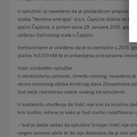
U optužnici je navedeno da je posljedicom propusta S
osoba “Neretva energija” d.o.o. Čapljina dobila na kor
općini Čapljina, a potom dana 29. januara 2015. godine
rješenju Općinskog suda u Čapljini.
Vještačenjem je utvrđeno da je to zemljište u 2015. god
platila 143.159 KM te je pribavljena protupravna imov
Vidić oslobođen optužbe
U obrazloženju presude, između ostalog, navedeno je 
okviru osnovnog oblika krivičnog djela Zloupotreba polo
Sud dalje razmatrao radnje svakog od optuženih.
U kontekstu utvrđenja da Vidić nije kriv za krivično dje
kriv izvršio, rečeno je kako je Sud izvršio modifikaciju
– Sud je dakle našao da optuženi Smiljan Vidić nije kriv
njegov osnovni oblik te da nije dokazano da je isto po