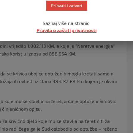
Prihvati i zatvori
miljana Vidića i Darke Šimovića, neregistrovana pravna
ištenje zemljište površine 143.159 metara kvadratnih u
Saznaj više na stranici
 postala i vlasnik dodijeljenog zemljišta, prema
Pravila o zaštiti privatnosti
ini vrijedilo 1.002.113 KM, a koje je “Neretva energija”
inska korist u iznosu od 858.954 KM.
da se krivica obojice optuženih mogla kretati samo u
žaja ili ovlasti iz člana 383. KZ FBiH u kojem je okviru
lo koje mu se stavlja na teret, a da je optuženi Šimović
 u činjeničnom opisu.
 za krivično djelo koje mu se stavlja na teret niti za
činio radi čega ga je Sud oslobodio od optužbe – rečeno