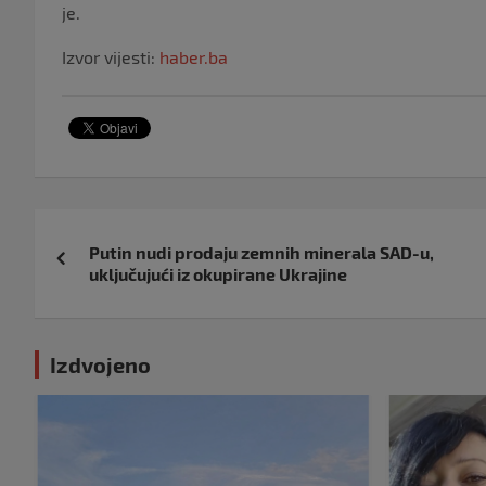
je.
Izvor vijesti:
haber.ba
Navigacija
Putin nudi prodaju zemnih minerala SAD-u,
objava
uključujući iz okupirane Ukrajine
Izdvojeno