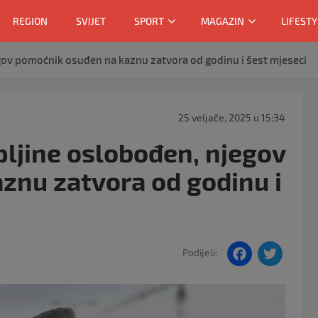
REGION
SVIJET
SPORT
MAGAZIN
LIFESTY
gov pomoćnik osuđen na kaznu zatvora od godinu i šest mjeseci
25 veljače, 2025 u 15:34
pljine oslobođen, njegov
znu zatvora od godinu i
F
T
Podijeli:
a
w
c
itt