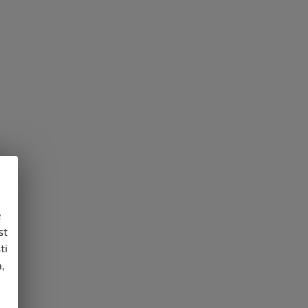
e
st
ti
,