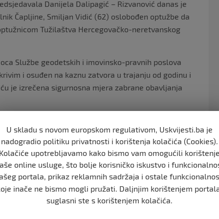
edsjedavala Danijela Dalipagić – Rizvanović danas je
lnik Čapljine, Smiljan Vidić (62) oslobođen optužbe da
ret optužnicom Tužilaštva Hercegovačko-neretvanskog
ioca Službe geodetskih i imovinsko-pravnih poslova
krivim i osuđen na kaznu zatvora u trajanju od godinu i
u je izrečena sigurnosna mjera zabrane obavljanja
lo Zloupotreba položaja ili ovlasti iz čl. 383. st. 3. u
U skladu s novom europskom regulativom, Uskvijesti.ba je
o Zloupotreba položaja ili ovlasti iz čl. 383. st. 3. u vezi
nadogradio politiku privatnosti i korištenja kolačića (Cookies).
Kolačiće upotrebljavamo kako bismo vam omogućili korištenj
aše online usluge, što bolje korisničko iskustvo i funkcionalno
ašeg portala, prikaz reklamnih sadržaja i ostale funkcionalnos
o januara 2015. godine na području općine Čapljina,
koje inače ne bismo mogli pružati. Daljnjim korištenjem portala
 i ovlasti, na način da su u to vrijeme još neregistriranoj
suglasni ste s korištenjem kolačića.
rodali zemljište na području Čapljine, te time kupcu