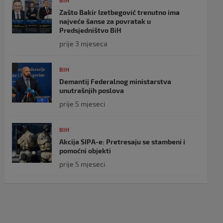
BIH
Zašto Bakir Izetbegović trenutno ima
najveće šanse za povratak u
Predsjedništvo BiH
prije 3 mjeseca
BIH
Demantij Federalnog ministarstva
unutrašnjih poslova
prije 5 mjeseci
BIH
Akcija SIPA-e: Pretresaju se stambeni i
pomoćni objekti
prije 5 mjeseci