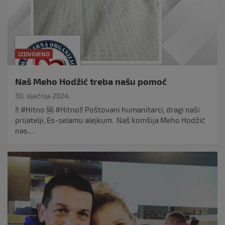
IZDVOJENO
Naš Meho Hodžić treba našu pomoć
30. siječnja 2024.
‼️ #Hitno 🆘 #Hitno‼️ Poštovani humanitarci, dragi naši
prijatelji, Es-selamu alejkum. Naš komšija Meho Hodžić
nas…