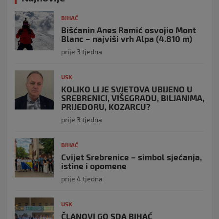
BIHAĆ
Bišćanin Anes Ramić osvojio Mont
Blanc – najviši vrh Alpa (4.810 m)
prije 3 tjedna
USK
KOLIKO LI JE SVJETOVA UBIJENO U
SREBRENICI, VIŠEGRADU, BILJANIMA,
PRIJEDORU, KOZARCU?
prije 3 tjedna
BIHAĆ
Cvijet Srebrenice – simbol sjećanja,
istine i opomene
prije 4 tjedna
USK
ČLANOVI GO SDA BIHAĆ