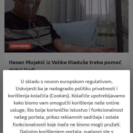
IZDVOJENO
Hasan Mujakić iz Velike Kladuše treba pomoć
dobri ljudi
16. veljače 2024.
U skladu s novom europskom regulativom,
Postovani Esalamu Alejkum Ovim putem se obracam za
Uskvijesti.ba je nadogradio politiku privatnosti i
pomoc koliko ste mogucnosti. Diagnoza bolesti
korištenja kolačića (Cookies). Kolačiće upotrebljavamo
karcinom pluca…
kako bismo vam omogućili korištenje naše online
usluge, što bolje korisničko iskustvo i funkcionalnost
našeg portala, prikaz reklamnih sadržaja i ostale
funkcionalnosti koje inače ne bismo mogli pružati.
Daljnjim korištenjem portala, suglasni ste s