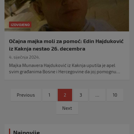
IZDVOJENO
Očajna majka moli za pomoć: Edin Hajduković
iz Kaknja nestao 26. decembra
4. siječnja 2024.
Majka Munavera Hajduković iz Kaknja uputila je apel
svim građanima Bosne i Hercegovine da joj pomognu…
Navigacija
Previous
1
2
3
…
10
objava
Next
Najnovije