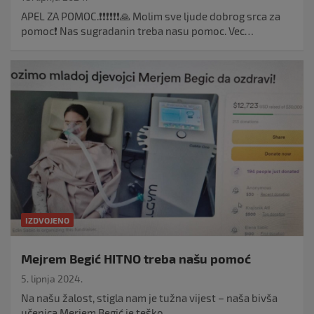
APEL ZA POMOC.❗️❗️❗️❗️❗️❗️🙏 Molim sve ljude dobrog srca za
pomoc❗️ Nas sugradanin treba nasu pomoc. Vec…
IZDVOJENO
Mejrem Begić HITNO treba našu pomoć
5. lipnja 2024.
Na našu žalost, stigla nam je tužna vijest – naša bivša
učenica Merjem Begić je teško…