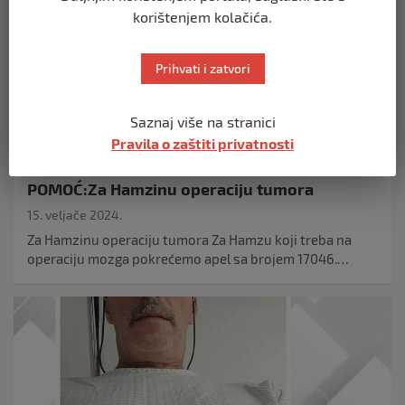
korištenjem kolačića.
Prihvati i zatvori
Saznaj više na stranici
IZDVOJENO
Pravila o zaštiti privatnosti
POMOĆ:Za Hamzinu operaciju tumora
15. veljače 2024.
Za Hamzinu operaciju tumora Za Hamzu koji treba na
operaciju mozga pokrećemo apel sa brojem 17046.…