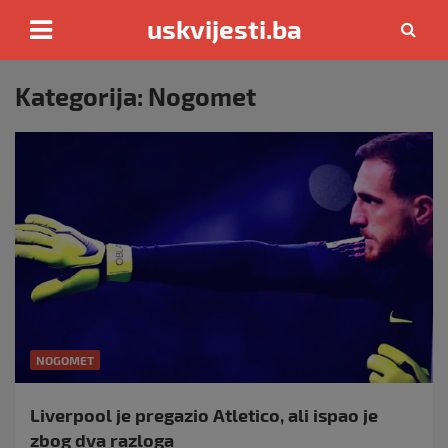
uskvijesti.ba
Skip
to
Kategorija:
Nogomet
content
NOGOMET
Liverpool je pregazio Atletico, ali ispao je
zbog dva razloga