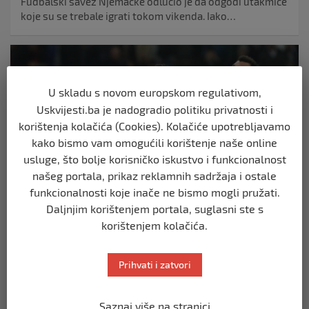
Fudbalski savez Njemačke odlučio je da odgodi utakmice
koje su se trebale igrati tokom vikenda. Iako…
U skladu s novom europskom regulativom,
Uskvijesti.ba je nadogradio politiku privatnosti i
korištenja kolačića (Cookies). Kolačiće upotrebljavamo
kako bismo vam omogućili korištenje naše online
usluge, što bolje korisničko iskustvo i funkcionalnost
našeg portala, prikaz reklamnih sadržaja i ostale
funkcionalnosti koje inače ne bismo mogli pružati.
NOGOMET
Daljnjim korištenjem portala, suglasni ste s
korištenjem kolačića.
Selektor reprezentacije Argentine Lionel
Skaloni: U Juventusu je kompletni haos
Prihvati i zatvori
13. ožujka 2020.
Jučer su se pojavile lažne glasine da je fudbaler
Saznaj više na stranici