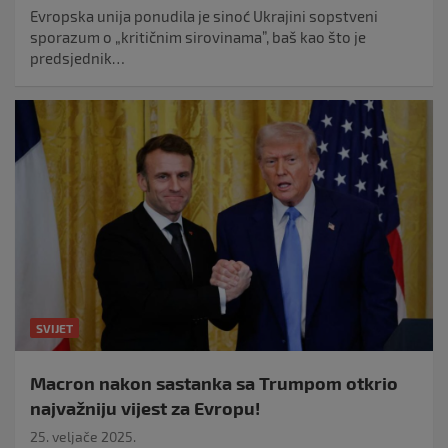
Evropska unija ponudila je sinoć Ukrajini sopstveni
sporazum o „kritičnim sirovinama”, baš kao što je
predsjednik…
SVIJET
Macron nakon sastanka sa Trumpom otkrio
najvažniju vijest za Evropu!
25. veljače 2025.