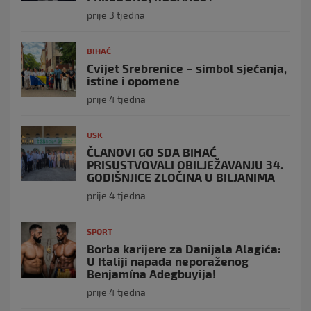
prije 3 tjedna
BIHAĆ
Cvijet Srebrenice – simbol sjećanja,
istine i opomene
prije 4 tjedna
USK
ČLANOVI GO SDA BIHAĆ
PRISUSTVOVALI OBILJEŽAVANJU 34.
GODIŠNJICE ZLOČINA U BILJANIMA
prije 4 tjedna
SPORT
Borba karijere za Danijala Alagića:
U Italiji napada neporaženog
Benjamína Adegbuyija!
prije 4 tjedna