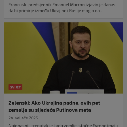
Francuski predsjednik Emanuel Macron izjavio je danas
da bi primirje između Ukrajine i Rusije moglo da…
SVIJET
Zelenski: Ako Ukrajina padne, ovih pet
zemalja su sljedeća Putinova meta
24. veljače 2025.
Najopasniji trenutak je kada zemlje istočne Evrope imaju