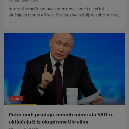
25. veljače 2025.
Interval između pojave simptoma i smrti u većini
slučajeva iznosi 48 sati, što izaziva ozbiljnu zabrinutost,
…
SVIJET
Putin nudi prodaju zemnih minerala SAD-u,
uključujući iz okupirane Ukrajine