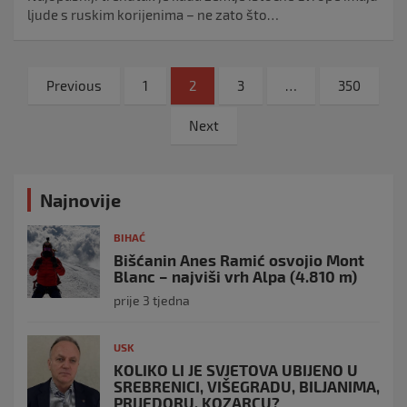
ljude s ruskim korijenima – ne zato što…
Navigacija
Previous
1
2
3
…
350
objava
Next
Najnovije
BIHAĆ
Bišćanin Anes Ramić osvojio Mont
Blanc – najviši vrh Alpa (4.810 m)
prije 3 tjedna
USK
KOLIKO LI JE SVJETOVA UBIJENO U
SREBRENICI, VIŠEGRADU, BILJANIMA,
PRIJEDORU, KOZARCU?