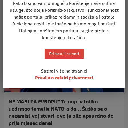
Petero ih je umrlo u bolnici Prijatelji pacijenata u četvrti
kako bismo vam omogućili korištenje naše online
Remal u gradu Gazi, dok je…
usluge, što bolje korisničko iskustvo i funkcionalnost
našeg portala, prikaz reklamnih sadržaja i ostale
funkcionalnosti koje inače ne bismo mogli pružati.
Daljnjim korištenjem portala, suglasni ste s
korištenjem kolačića.
Prihvati i zatvori
Saznaj više na stranici
Pravila o zaštiti privatnosti
SVIJET
NE MARI ZA EVROPU? Trump je toliko
uzdrmao temelje NATO-a da… Šuška se o
nezamislivoj stvari, ovo je bilo apsurdno do
prije mjesec dana!