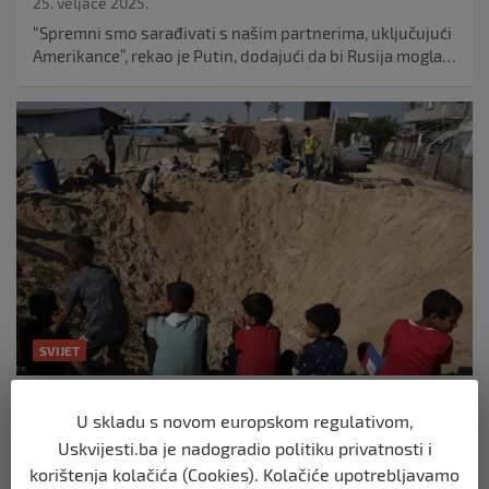
25. veljače 2025.
“Spremni smo sarađivati s našim partnerima, uključujući
Amerikance”, rekao je Putin, dodajući da bi Rusija mogla…
SVIJET
Šestero djece umrlo zbog velike hladnoće u
U skladu s novom europskom regulativom,
Gazi
Uskvijesti.ba je nadogradio politiku privatnosti i
25. veljače 2025.
korištenja kolačića (Cookies). Kolačiće upotrebljavamo