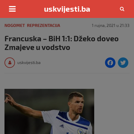
uskvijesti.ba
Skip
to
NOGOMET
REPREZENTACIJA
1 rujna, 2021 u 21:33
content
Francuska – BiH 1:1: Džeko doveo
Zmajeve u vodstvo
F
T
uskvijesti.ba
a
c
i
e
e
b
o
o
k