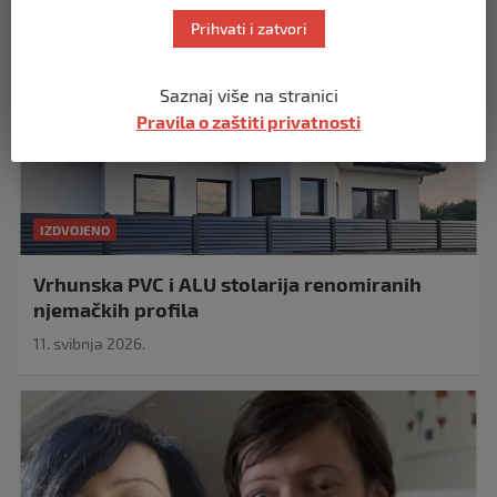
Prihvati i zatvori
Saznaj više na stranici
Pravila o zaštiti privatnosti
IZDVOJENO
Vrhunska PVC i ALU stolarija renomiranih
njemačkih profila
11. svibnja 2026.