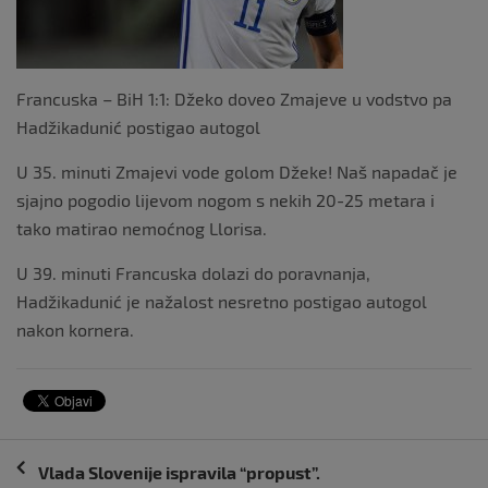
Francuska – BiH 1:1: Džeko doveo Zmajeve u vodstvo pa
Hadžikadunić postigao autogol
U 35. minuti Zmajevi vode golom Džeke! Naš napadač je
sjajno pogodio lijevom nogom s nekih 20-25 metara i
tako matirao nemoćnog Llorisa.
U 39. minuti Francuska dolazi do poravnanja,
Hadžikadunić je nažalost nesretno postigao autogol
nakon kornera.
Navigacija
Vlada Slovenije ispravila “propust”.