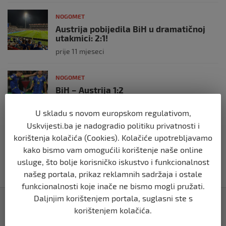
NOGOMET
Austrija pobijedila BiH u dramatičnoj
utakmici: 2:1!
prije 11 mjeseci
NOGOMET
BiH – Austrija 1:2
prije 11 mjeseci
U skladu s novom europskom regulativom,
Uskvijesti.ba je nadogradio politiku privatnosti i
NOGOMET
korištenja kolačića (Cookies). Kolačiće upotrebljavamo
Kraj prvog poluvremena: BiH i Austrija
kako bismo vam omogućili korištenje naše online
bez pogodaka
usluge, što bolje korisničko iskustvo i funkcionalnost
prije 11 mjeseci
našeg portala, prikaz reklamnih sadržaja i ostale
funkcionalnosti koje inače ne bismo mogli pružati.
Daljnjim korištenjem portala, suglasni ste s
Izdvojeno
korištenjem kolačića.