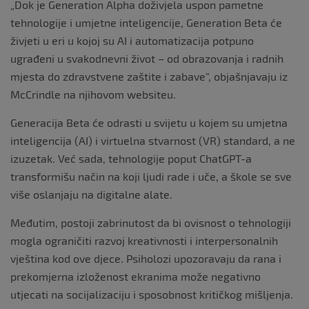
„Dok je Generation Alpha doživjela uspon pametne
tehnologije i umjetne inteligencije, Generation Beta će
živjeti u eri u kojoj su AI i automatizacija potpuno
ugrađeni u svakodnevni život – od obrazovanja i radnih
mjesta do zdravstvene zaštite i zabave”, objašnjavaju iz
McCrindle na njihovom websiteu.
Generacija Beta će odrasti u svijetu u kojem su umjetna
inteligencija (AI) i virtuelna stvarnost (VR) standard, a ne
izuzetak. Već sada, tehnologije poput ChatGPT-a
transformišu način na koji ljudi rade i uče, a škole se sve
više oslanjaju na digitalne alate.
Međutim, postoji zabrinutost da bi ovisnost o tehnologiji
mogla ograničiti razvoj kreativnosti i interpersonalnih
vještina kod ove djece. Psiholozi upozoravaju da rana i
prekomjerna izloženost ekranima može negativno
utjecati na socijalizaciju i sposobnost kritičkog mišljenja.