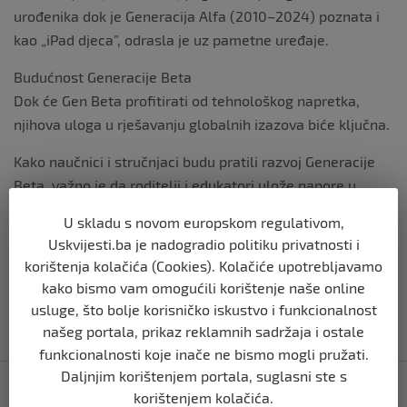
urođenika dok je Generacija Alfa (2010–2024) poznata i
kao „iPad djeca”, odrasla je uz pametne uređaje.
Budućnost Generacije Beta
Dok će Gen Beta profitirati od tehnološkog napretka,
njihova uloga u rješavanju globalnih izazova biće ključna.
Kako naučnici i stručnjaci budu pratili razvoj Generacije
Beta, važno je da roditelji i edukatori ulože napore u
razvijanje uravnoteženog odnosa prema tehnologiji i
U skladu s novom europskom regulativom,
održivim vrijednostima, prenosi
VoA
.
Uskvijesti.ba je nadogradio politiku privatnosti i
korištenja kolačića (Cookies). Kolačiće upotrebljavamo
Izvor vijesti:
haber.ba
kako bismo vam omogućili korištenje naše online
usluge, što bolje korisničko iskustvo i funkcionalnost
našeg portala, prikaz reklamnih sadržaja i ostale
funkcionalnosti koje inače ne bismo mogli pružati.
Navigacija
Daljnjim korištenjem portala, suglasni ste s
Vojni komandant otkriva: Evo šta je razlog
korištenjem kolačića.
objava
intenziviranja operacija otpora u sjevernoj Gazi