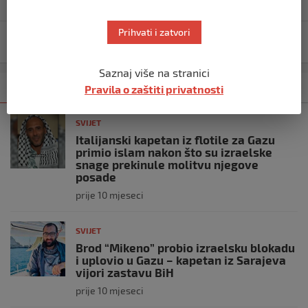
Prihvati i zatvori
Nova uzbuna: Los Angelesu prijeti razorna katastrofa
Saznaj više na stranici
Kategorija
Najnovije
Najčitanije
Pravila o zaštiti privatnosti
SVIJET
Italijanski kapetan iz flotile za Gazu
primio islam nakon što su izraelske
snage prekinule molitvu njegove
posade
prije 10 mjeseci
SVIJET
Brod “Mikeno” probio izraelsku blokadu
i uplovio u Gazu – kapetan iz Sarajeva
vijori zastavu BiH
prije 10 mjeseci