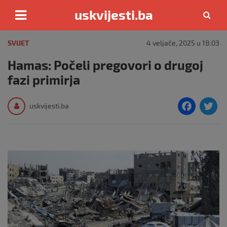
uskvijesti.ba
Skip
to
SVIJET
4 veljače, 2025 u 18:03
content
Hamas: Počeli pregovori o drugoj
fazi primirja
F
T
uskvijesti.ba
a
c
i
e
e
b
o
o
k