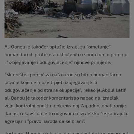
Al-Qanou je također optužio Izrael za “ometanje”
humanitarnih protokola uključenih u sporazum o primirju
i “izbjegavanje i odugovlačenje” njihove primjene.
“Sklonište i pomoć za naš narod su hitno humanitarno
pitanje koje ne može trpjeti izbjegavanje ili
odugovlačenje od strane okupacije“, rekao je.Abdul Latif
al-Qanou je također komentarisao napad na izraelski
vojni kontrolni punkt na okupiranoj Zapadnoj obali ranije
danas, rekavši da je to odgovor na izraelsku “eskalirajuću
agresiju” i “pravo naroda da se brani“.
Portparol Hamasa rekao je da je nedostatak odgovornosti