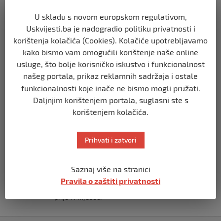
prije 10 mjeseci
U skladu s novom europskom regulativom,
SVIJET
Uskvijesti.ba je nadogradio politiku privatnosti i
Opsadno stanje u Münchenu, odjeknulo
korištenja kolačića (Cookies). Kolačiće upotrebljavamo
nekoliko eksplozija: Ima žrtava,
kako bismo vam omogućili korištenje naše online
policijske snage na terenu
usluge, što bolje korisničko iskustvo i funkcionalnost
prije 10 mjeseci
našeg portala, prikaz reklamnih sadržaja i ostale
funkcionalnosti koje inače ne bismo mogli pružati.
SVIJET
Daljnjim korištenjem portala, suglasni ste s
Putin: Spremni smo vojno uzvratiti
korištenjem kolačića.
Zapadu
prije 11 mjeseci
Prihvati i zatvori
SVIJET
Papa Lav XIV izjavio da je situacija vrlo
Saznaj više na stranici
ozbiljna nakon izraelskog napada na
Pravila o zaštiti privatnosti
Dohu
prije 11 mjeseci