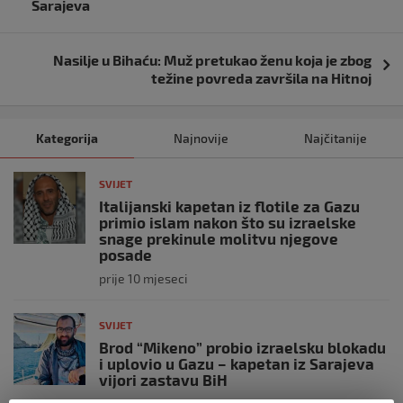
objava
Sarajeva
Nasilje u Bihaću: Muž pretukao ženu koja je zbog
težine povreda završila na Hitnoj
Kategorija
Najnovije
Najčitanije
SVIJET
Italijanski kapetan iz flotile za Gazu
primio islam nakon što su izraelske
snage prekinule molitvu njegove
posade
prije 10 mjeseci
SVIJET
Brod “Mikeno” probio izraelsku blokadu
i uplovio u Gazu – kapetan iz Sarajeva
vijori zastavu BiH