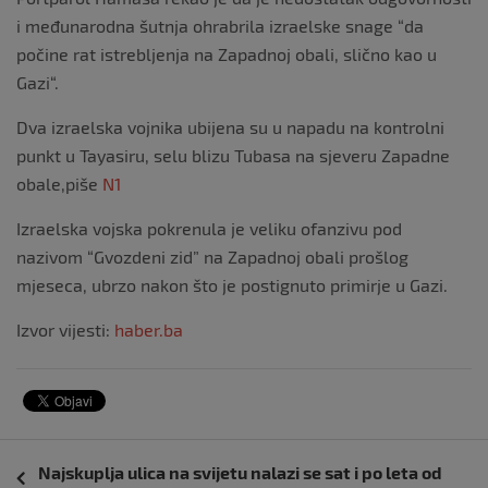
i međunarodna šutnja ohrabrila izraelske snage “da
počine rat istrebljenja na Zapadnoj obali, slično kao u
Gazi“.
Dva izraelska vojnika ubijena su u napadu na kontrolni
punkt u Tayasiru, selu blizu Tubasa na sjeveru Zapadne
obale,piše
N1
Izraelska vojska pokrenula je veliku ofanzivu pod
nazivom “Gvozdeni zid” na Zapadnoj obali prošlog
mjeseca, ubrzo nakon što je postignuto primirje u Gazi.
Izvor vijesti:
haber.ba
Navigacija
Najskuplja ulica na svijetu nalazi se sat i po leta od