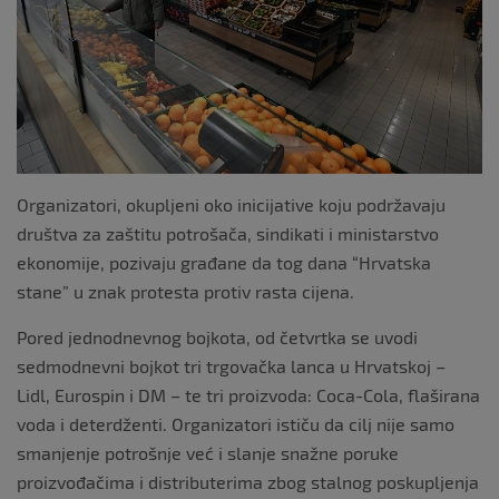
k
Organizatori, okupljeni oko inicijative koju podržavaju
društva za zaštitu potrošača, sindikati i ministarstvo
ekonomije, pozivaju građane da tog dana “Hrvatska
stane” u znak protesta protiv rasta cijena.
Pored jednodnevnog bojkota, od četvrtka se uvodi
sedmodnevni bojkot tri trgovačka lanca u Hrvatskoj –
Lidl, Eurospin i DM – te tri proizvoda: Coca-Cola, flaširana
voda i deterdženti. Organizatori ističu da cilj nije samo
smanjenje potrošnje već i slanje snažne poruke
proizvođačima i distributerima zbog stalnog poskupljenja