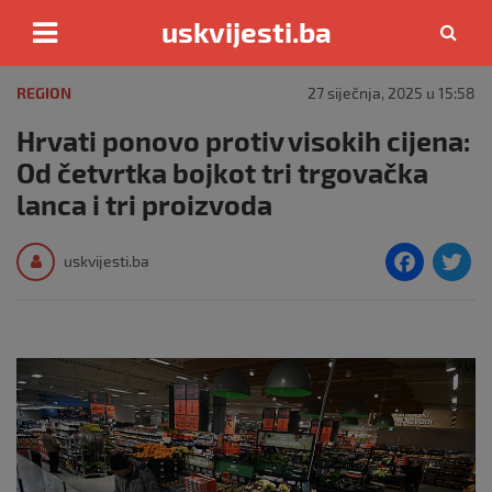
uskvijesti.ba
Skip
to
REGION
27 siječnja, 2025 u 15:58
content
Hrvati ponovo protiv visokih cijena:
Od četvrtka bojkot tri trgovačka
lanca i tri proizvoda
F
T
uskvijesti.ba
a
c
i
e
e
b
o
o