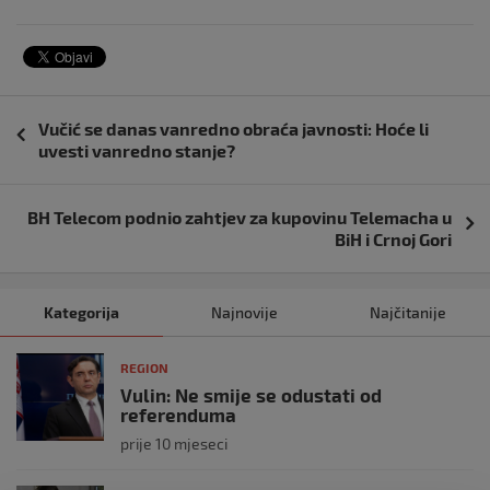
Navigacija
Vučić se danas vanredno obraća javnosti: Hoće li
objava
uvesti vanredno stanje?
BH Telecom podnio zahtjev za kupovinu Telemacha u
BiH i Crnoj Gori
Kategorija
Najnovije
Najčitanije
REGION
Vulin: Ne smije se odustati od
referenduma
prije 10 mjeseci