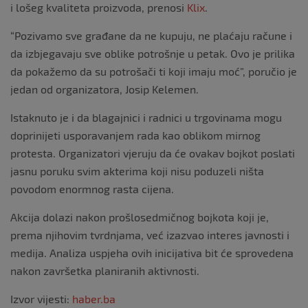
i lošeg kvaliteta proizvoda, prenosi
Klix
.
“Pozivamo sve građane da ne kupuju, ne plaćaju račune i
da izbjegavaju sve oblike potrošnje u petak. Ovo je prilika
da pokažemo da su potrošači ti koji imaju moć”, poručio je
jedan od organizatora, Josip Kelemen.
Istaknuto je i da blagajnici i radnici u trgovinama mogu
doprinijeti usporavanjem rada kao oblikom mirnog
protesta. Organizatori vjeruju da će ovakav bojkot poslati
jasnu poruku svim akterima koji nisu poduzeli ništa
povodom enormnog rasta cijena.
Akcija dolazi nakon prošlosedmičnog bojkota koji je,
prema njihovim tvrdnjama, već izazvao interes javnosti i
medija. Analiza uspjeha ovih inicijativa bit će sprovedena
nakon završetka planiranih aktivnosti.
Izvor vijesti:
haber.ba