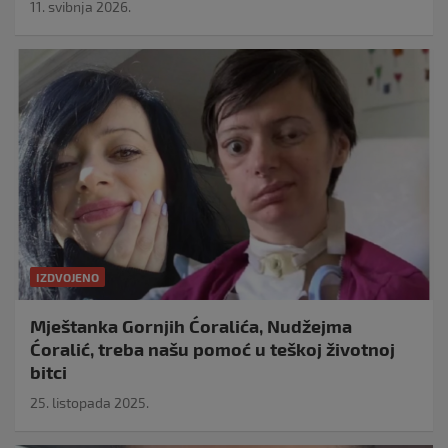
11. svibnja 2026.
IZDVOJENO
Mještanka Gornjih Ćoralića, Nudžejma
Ćoralić, treba našu pomoć u teškoj životnoj
bitci
25. listopada 2025.