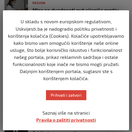
REGION
Mira se dvadeseti put cijepila protiv
gripe: ‘Zato da ne budem bolesna’
U skladu s novom europskom regulativom,
prije 10 mjeseci
Uskvijesti.ba je nadogradio politiku privatnosti i
korištenja kolačića (Cookies). Kolačiće upotrebljavamo
REGION
kako bismo vam omogućili korištenje naše online
Predsjednik Srbije Aleksandar Vučić
usluge, što bolje korisničko iskustvo i funkcionalnost
poslao vijenac: Posljednji pozdrav
Halidu
našeg portala, prikaz reklamnih sadržaja i ostale
funkcionalnosti koje inače ne bismo mogli pružati.
prije 10 mjeseci
Daljnjim korištenjem portala, suglasni ste s
korištenjem kolačića.
REGION
Koza ogrebala dijete u zoološkom vrtu,
roditelji zvali hitnu i policiju: “Došli su
Prihvati i zatvori
uhapsiti kozu”
prije 10 mjeseci
Saznaj više na stranici
Pravila o zaštiti privatnosti
REGION
Vučić dramatično: “Biće rata, Vojska